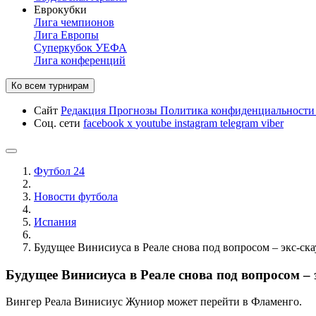
Еврокубки
Лига чемпионов
Лига Европы
Суперкубок УЕФА
Лига конференций
Ко всем турнирам
Сайт
Редакция
Прогнозы
Политика конфиденциальност
Соц. сети
facebook
x
youtube
instagram
telegram
viber
Футбол 24
Новости футбола
Испания
Будущее Винисиуса в Реале снова под вопросом – экс-ск
Будущее Винисиуса в Реале снова под вопросом 
Вингер Реала Винисиус Жуниор может перейти в Фламенго.