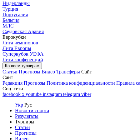
Нидерланды
Турция
Португалия
Бельгия
МЛС
Саудовская Аравия
Еврокубки
Лига чемпионов
Лига Европы
Суперкубок УЕФА
Лига конференций
Ко всем турнирам
Статьи
Прогнозы
Видео
Трансферы
Сайт
Сайт
Редакция
Прогнозы
Политика конфиденциальности
Правила с
Соц. сети
facebook
x
youtube
instagram
telegram
viber
Укр
Рус
Новости спорта
Результаты
Турниры
Статьи
Прогнозы
Видео