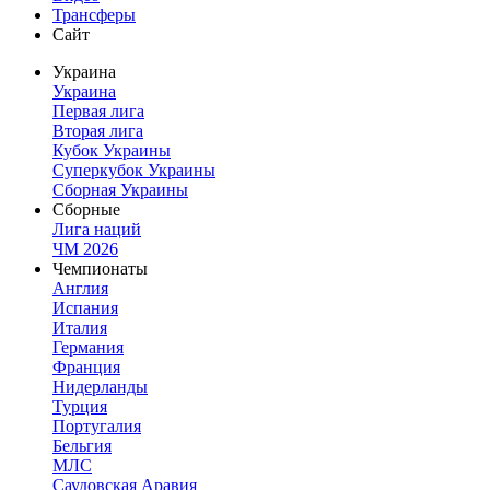
Трансферы
Сайт
Украина
Украина
Первая лига
Вторая лига
Кубок Украины
Суперкубок Украины
Сборная Украины
Сборные
Лига наций
ЧМ 2026
Чемпионаты
Англия
Испания
Италия
Германия
Франция
Нидерланды
Турция
Португалия
Бельгия
МЛС
Саудовская Аравия