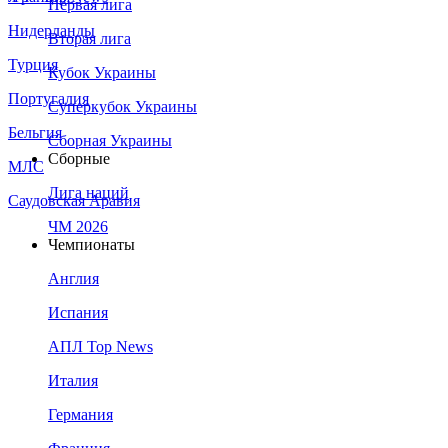
Первая лига
Нидерланды
Вторая лига
Турция
Кубок Украины
Португалия
Суперкубок Украины
Бельгия
Сборная Украины
Сборные
МЛС
Лига наций
Саудовская Аравия
ЧМ 2026
Чемпионаты
Англия
Испания
АПЛ Top News
Италия
Германия