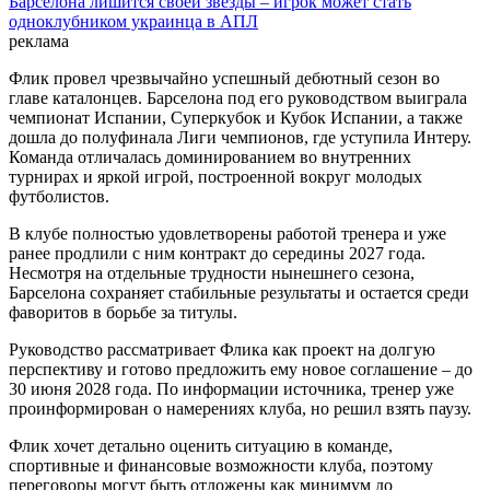
Барселона лишится своей звезды – игрок может стать
одноклубником украинца в АПЛ
реклама
Флик провел чрезвычайно успешный дебютный сезон во
главе каталонцев. Барселона под его руководством выиграла
чемпионат Испании, Суперкубок и Кубок Испании, а также
дошла до полуфинала Лиги чемпионов, где уступила Интеру.
Команда отличалась доминированием во внутренних
турнирах и яркой игрой, построенной вокруг молодых
футболистов.
В клубе полностью удовлетворены работой тренера и уже
ранее продлили с ним контракт до середины 2027 года.
Несмотря на отдельные трудности нынешнего сезона,
Барселона сохраняет стабильные результаты и остается среди
фаворитов в борьбе за титулы.
Руководство рассматривает Флика как проект на долгую
перспективу и готово предложить ему новое соглашение – до
30 июня 2028 года. По информации источника, тренер уже
проинформирован о намерениях клуба, но решил взять паузу.
Флик хочет детально оценить ситуацию в команде,
спортивные и финансовые возможности клуба, поэтому
переговоры могут быть отложены как минимум до