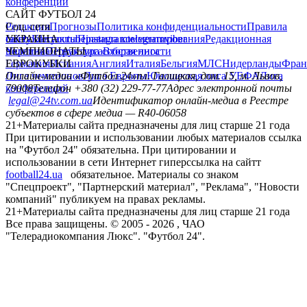
конференций
САЙТ ФУТБОЛ 24
Редакция
Соц. сети
Прогнозы
Политика конфиденциальности
Правила
сайту
facebook
УКРАИНА
Контакты
x
youtube
Правила комментирования
instagram
telegram
viber
Редакционная
политика
Украина
ЧЕМПИОНАТЫ
Первая лига
Структура собственности
Вторая лига
Германия
ЕВРОКУБКИ
Испания
Англия
Италия
Бельгия
МЛС
Нидерланды
Фран
Лига чемпионов
Онлайн-медиа «Футбол 24»
Лига Европы
пл. Галицкая, дом. 15, м. Львов,
Юношеская лига УЕФА
Лига
конференций
79008
Телефон +380 (32) 229-77-77
Адрес электронной почты
legal@24tv.com.ua
Идентификатор онлайн-медиа в Реестре
субъектов в сфере медиа — R40-06058
21+
Материалы сайта предназначены для лиц старше 21 года
При цитировании и использовании любых материалов ссылка
на "Футбол 24" обязательна. При цитировании и
использовании в сети Интернет гиперссылка на сайтт
football24.ua
обязательное. Материалы со знаком
"Спецпроект", "Партнерский материал", "Реклама", "Новости
компаний" публикуем на правах рекламы.
21+
Материалы сайта предназначены для лиц старше 21 года
Все права защищены. © 2005 -
2026
, ЧАО
"Телерадиокомпания Люкс". "Футбол 24".