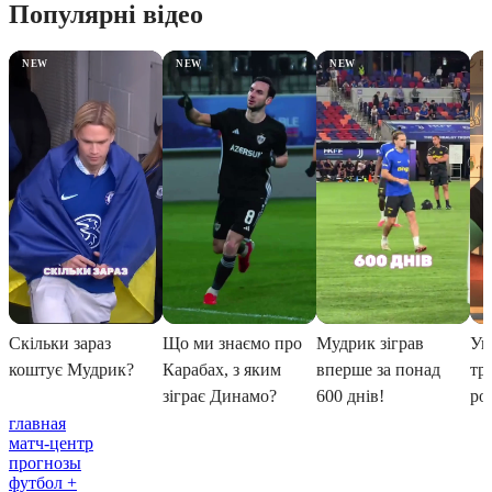
главная
матч-центр
прогнозы
футбол +