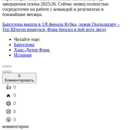
завершения сезона 2025/26. Сейчас немец полностью
сосредоточен на работе с командой и результатах в
ближайшие месяцы.
Барселона вышла в 1/8 финала Кубка, дожав Гвадалахару –
Тер Штеген вернулся, Флик бросил в бой всех звезд
Читайте еще
:
Барселона
Ханс-Дитер Флик
Испания
0
Комментировать
️👍
0
️🔥
0
️😄
0
️😢
0
️🤬
0
комментарии