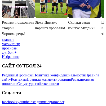
главная
матч-центр
прогнозы
футбол +
Избранное
САЙТ ФУТБОЛ 24
Редакция
Прогнозы
Политика конфиденциальности
Правила
сайту
Контакты
Правила комментирования
Редакционная
политика
Структура собственности
Соц. сети
facebook
x
youtube
instagram
telegram
viber