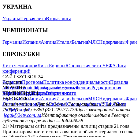
УКРАИНА
Украина
Первая лига
Вторая лига
ЧЕМПИОНАТЫ
Германия
Испания
Англия
Италия
Бельгия
МЛС
Нидерланды
Фран
ЕВРОКУБКИ
Лига чемпионов
Лига Европы
Юношеская лига УЕФА
Лига
конференций
САЙТ ФУТБОЛ 24
Редакция
Соц. сети
Прогнозы
Политика конфиденциальности
Правила
сайту
facebook
УКРАИНА
Контакты
x
youtube
Правила комментирования
instagram
telegram
viber
Редакционная
политика
Украина
ЧЕМПИОНАТЫ
Первая лига
Структура собственности
Вторая лига
Германия
ЕВРОКУБКИ
Испания
Англия
Италия
Бельгия
МЛС
Нидерланды
Фран
Лига чемпионов
Онлайн-медиа «Футбол 24»
Лига Европы
пл. Галицкая, дом. 15, м. Львов,
Юношеская лига УЕФА
Лига
конференций
79008
Телефон +380 (32) 229-77-77
Адрес электронной почты
legal@24tv.com.ua
Идентификатор онлайн-медиа в Реестре
субъектов в сфере медиа — R40-06058
21+
Материалы сайта предназначены для лиц старше 21 года
При цитировании и использовании любых материалов ссылка