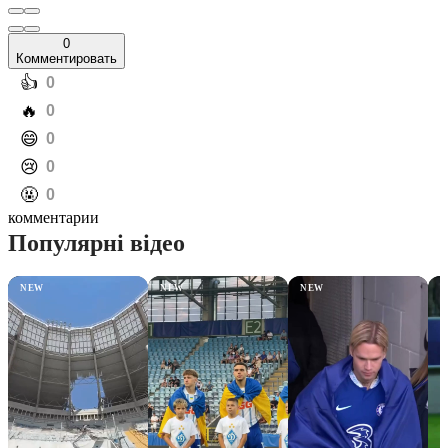
0
Комментировать
️👍
0
️🔥
0
️😄
0
️😢
0
️🤬
0
комментарии