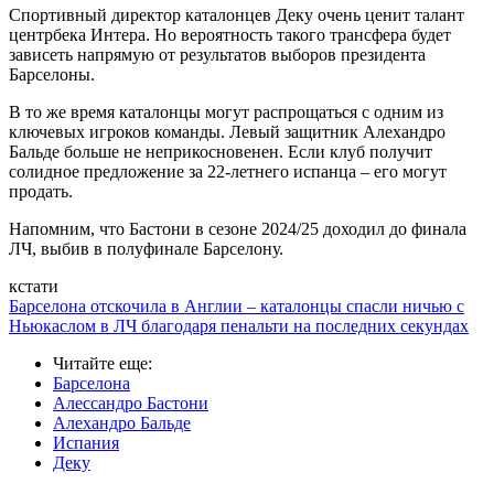
Спортивный директор каталонцев Деку очень ценит талант
центрбека Интера. Но вероятность такого трансфера будет
зависеть напрямую от результатов выборов президента
Барселоны.
В то же время каталонцы могут распрощаться с одним из
ключевых игроков команды. Левый защитник Алехандро
Бальде больше не неприкосновенен. Если клуб получит
солидное предложение за 22-летнего испанца – его могут
продать.
Напомним, что Бастони в сезоне 2024/25 доходил до финала
ЛЧ, выбив в полуфинале Барселону.
кстати
Барселона отскочила в Англии – каталонцы спасли ничью с
Ньюкаслом в ЛЧ благодаря пенальти на последних секундах
Читайте еще
:
Барселона
Алессандро Бастони
Алехандро Бальде
Испания
Деку