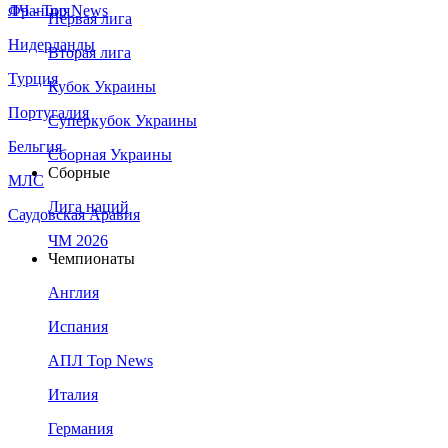
Франция
ЛЧ - Top News
Первая лига
Нидерланды
Вторая лига
Турция
Кубок Украины
Португалия
Суперкубок Украины
Бельгия
Сборная Украины
Сборные
МЛС
Лига наций
Саудовская Аравия
ЧМ 2026
Чемпионаты
Англия
Испания
АПЛ Top News
Италия
Германия