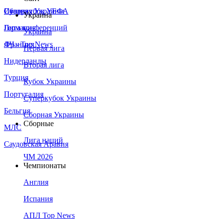
Сборная Украины
Италия
Суперкубок УЕФА
Украина
Германия
Лига конференций
Украина
Франция
ЛЧ - Top News
Первая лига
Нидерланды
Вторая лига
Турция
Кубок Украины
Португалия
Суперкубок Украины
Бельгия
Сборная Украины
Сборные
МЛС
Лига наций
Саудовская Аравия
ЧМ 2026
Чемпионаты
Англия
Испания
АПЛ Top News