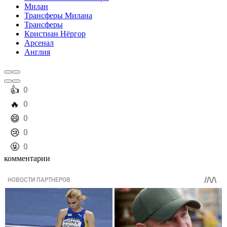
Милан
Трансферы Милана
Трансферы
Кристиан Нёргор
Арсенал
Англия
️👍
0
️🔥
0
️😄
0
️😢
0
️🤬
0
комментарии