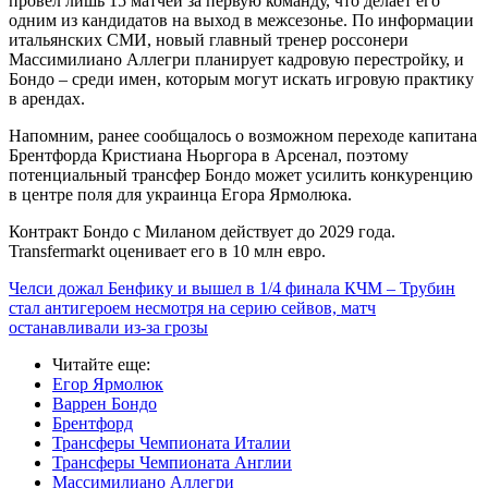
провел лишь 15 матчей за первую команду, что делает его
одним из кандидатов на выход в межсезонье. По информации
итальянских СМИ, новый главный тренер россонери
Массимилиано Аллегри планирует кадровую перестройку, и
Бондо – среди имен, которым могут искать игровую практику
в арендах.
Напомним, ранее сообщалось о возможном переходе капитана
Брентфорда Кристиана Ньоргора в Арсенал, поэтому
потенциальный трансфер Бондо может усилить конкуренцию
в центре поля для украинца Егора Ярмолюка.
Контракт Бондо с Миланом действует до 2029 года.
Transfermarkt оценивает его в 10 млн евро.
Челси дожал Бенфику и вышел в 1/4 финала КЧМ – Трубин
стал антигероем несмотря на серию сейвов, матч
останавливали из-за грозы
Читайте еще
:
Егор Ярмолюк
Варрен Бондо
Брентфорд
Трансферы Чемпионата Италии
Трансферы Чемпионата Англии
Массимилиано Аллегри