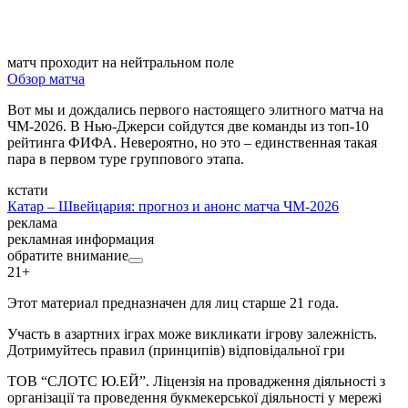
матч проходит на нейтральном поле
Обзор матча
Вот мы и дождались первого настоящего элитного матча на
ЧМ-2026. В Нью-Джерси сойдутся две команды из топ-10
рейтинга ФИФА. Невероятно, но это – единственная такая
пара в первом туре группового этапа.
кстати
Катар – Швейцария: прогноз и анонс матча ЧМ-2026
реклама
рекламная информация
обратите внимание
21+
Этот материал предназначен для лиц старше 21 года.
Участь в азартних іграх може викликати ігрову залежність.
Дотримуйтесь правил (принципів) відповідальної гри
ТОВ “СЛОТС Ю.ЕЙ”. Ліцензія на провадження діяльності з
організації та проведення букмекерської діяльності у мережі