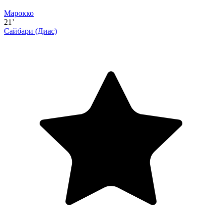
Марокко
21’
Сайбари
(Диас)