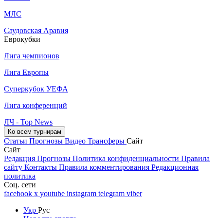
МЛС
Саудовская Аравия
Еврокубки
Лига чемпионов
Лига Европы
Суперкубок УЕФА
Лига конференций
ЛЧ - Top News
Ко всем турнирам
Статьи
Прогнозы
Видео
Трансферы
Сайт
Сайт
Редакция
Прогнозы
Политика конфиденциальности
Правила
сайту
Контакты
Правила комментирования
Редакционная
политика
Соц. сети
facebook
x
youtube
instagram
telegram
viber
Укр
Рус