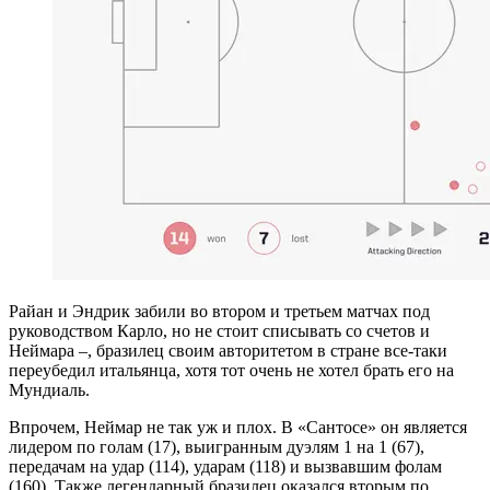
Райан и Эндрик забили во втором и третьем матчах под
руководством Карло, но не стоит списывать со счетов и
Неймара –, бразилец своим авторитетом в стране все-таки
переубедил итальянца, хотя тот очень не хотел брать его на
Мундиаль.
Впрочем, Неймар не так уж и плох. В «Сантосе» он является
лидером по голам (17), выигранным дуэлям 1 на 1 (67),
передачам на удар (114), ударам (118) и вызвавшим фолам
(160). Также легендарный бразилец оказался вторым по