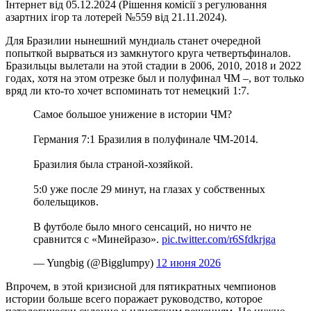
Інтернет від 05.12.2024 (Рішення комісії з регулювання
азартних ігор та лотерей №559 від 21.11.2024).
Для Бразилии нынешний мундиаль станет очередной
попыткой вырваться из замкнутого круга четвертьфиналов.
Бразильцы вылетали на этой стадии в 2006, 2010, 2018 и 2022
годах, хотя на этом отрезке был и полуфинал ЧМ –, вот только
вряд ли кто-то хочет вспоминать тот немецкий 1:7.
Самое большое унижение в истории ЧМ?
Германия 7:1 Бразилия в полуфинале ЧМ-2014.
Бразилия была страной-хозяйкой.
5:0 уже после 29 минут, на глазах у собственных
болельщиков.
В футболе было много сенсаций, но ничто не
сравнится с «Минейразо».️
pic.twitter.com/r6Sfdkrjga
— Yungbig (@Bigglumpy)
12 июня 2026
Впрочем, в этой кризисной для пятикратных чемпионов
истории больше всего поражает руководство, которое