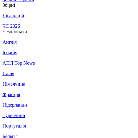
Збірні
Ліга націй
ЧС 2026
Чемпіонати
Англія
Іспанія
АПЛ Top News
Італія
Німеччина
Франція
Нідерланди
Туреччина
Португалія
Бельгія