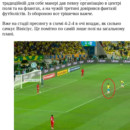
традиційній для себе манері дав певну організацію в центрі
поля та на флангах, а на чужій третині довірився фантазії
футболістів. Із обороною все трішечки важче.
Вже на стадії пресингу в схемі 4-2-4 в очі впадає, як сильно
сачкує Вінісіус. Це помітно по самій лише позі на загальному
плані.