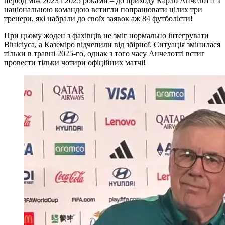
період між 2023 і 2025 роками – до приходу Карло Анчелотті з
національною командою встигли попрацювати цілих три
тренери, які набрали до своїх заявок аж 84 футболісти!
При цьому жоден з фахівців не зміг нормально інтегрувати
Вінісіуса, а Каземіро відчепили від збірної. Ситуація змінилася
тільки в травні 2025-го, однак з того часу Анчелотті встиг
провести тільки чотири офіційних матчі!