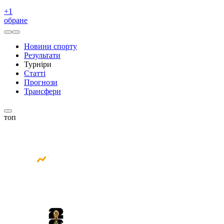
+
1
обране
Новини спорту
Результати
Турніри
Статті
Прогнози
Трансфери
топ