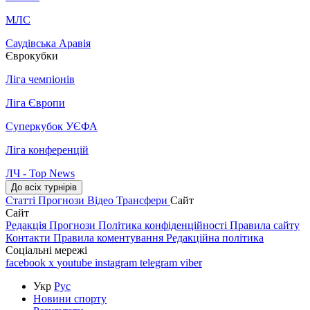
МЛС
Саудівська Аравія
Єврокубки
Ліга чемпіонів
Ліга Європи
Суперкубок УЄФА
Ліга конференцій
ЛЧ - Top News
До всіх турнірів
Статті
Прогнози
Відео
Трансфери
Сайт
Сайт
Редакція
Прогнози
Політика конфіденційності
Правила сайту
Контакти
Правила коментування
Редакційна політика
Соціальні мережі
facebook
x
youtube
instagram
telegram
viber
Укр
Рус
Новини спорту