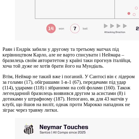
Раян і Ендрік забили у другому та третьому матчах під
керівництвом Карло, але не варто списувати і Неймара –
бразилець своїм авторитетом у країні таки прогнув італійця,
хоча той дуже не хотів брати його на Мундіаль.
Втім, Неймар не такий вже і поганий. У Сантосі він є лідером
за голами (17), обіграшами 1-в-1 (67), передачами під удар
(114), ударами (118) і зібраними на собі фолами (160). Також
легендарний бразилець виявився другим за асистами (8) і
дотиками у штрафному (187). Непогано, як для 43 матчів у
клубі, що йшов на виліт, однак проти Марокко нападник не
зіграє через травму литки.