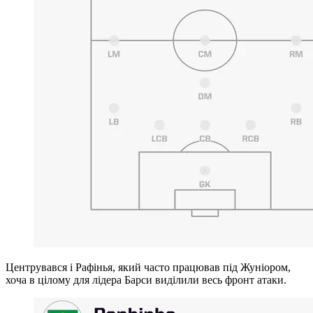
Центрувався і Рафінья, який часто працював під Жуніором,
хоча в цілому для лідера Барси виділили весь фронт атаки.