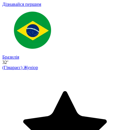
Дізнавайся першим
Бразилія
32’
(Гімараєс)
Жуніор