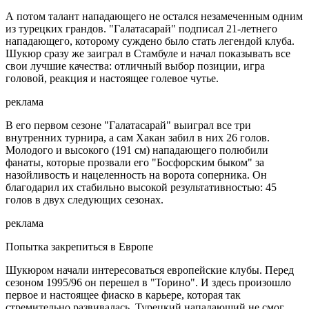
А потом талант нападающего не остался незамеченным одним
из турецких грандов. "Галатасарай" подписал 21-летнего
нападающего, которому суждено было стать легендой клуба.
Шукюр сразу же заиграл в Стамбуле и начал показывать все
свои лучшие качества: отличный выбор позиции, игра
головой, реакция и настоящее голевое чутье.
реклама
В его первом сезоне "Галатасарай" выиграл все три
внутренних турнира, а сам Хакан забил в них 26 голов.
Молодого и высокого (191 см) нападающего полюбили
фанаты, которые прозвали его "Босфорским быком" за
назойливость и нацеленность на ворота соперника. Он
благодарил их стабильно высокой результативностью: 45
голов в двух следующих сезонах.
реклама
Попытка закрепиться в Европе
Шукюром начали интересоваться европейские клубы. Перед
сезоном 1995/96 он перешел в "Торино". И здесь произошло
первое и настоящее фиаско в карьере, которая так
стремительно развивалась. Турецкий нападающий не смог