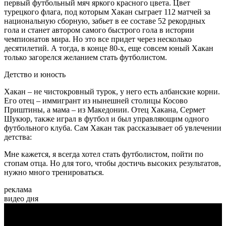
первый футбольный мяч яркого красного цвета. Цвет
турецкого флага, под которым Хакан сыграет 112 матчей за
национальную сборную, забьет в ее составе 52
рекордных
гола и станет автором самого быстрого гола в истории
чемпионатов мира. Но это все придет через несколько
десятилетий. А тогда, в конце 80-х, еще совсем юный Хакан
только загорелся желанием стать футболистом.
Детство и юность
Хакан – не чистокровный турок, у него есть албанские корни.
Его отец – иммигрант из нынешней столицы Косово
Приштины, а мама – из Македонии. Отец Хакана, Сермет
Шукюр, также играл в футбол и был управляющим одного
футбольного клуба. Сам Хакан так рассказывает об увлечении
детства:
Мне кажется, я всегда хотел стать футболистом, пойти по
стопам отца. Но для того, чтобы достичь высоких результатов,
нужно много тренироваться.
реклама
видео дня