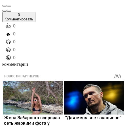
0
Комментировать
️👍
0
️🔥
0
️😄
0
️😢
0
️🤬
0
комментарии