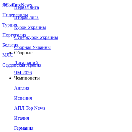
Франция
ЛЧ - Top News
Первая лига
Нидерланды
Вторая лига
Турция
Кубок Украины
Португалия
Суперкубок Украины
Бельгия
Сборная Украины
Сборные
МЛС
Лига наций
Саудовская Аравия
ЧМ 2026
Чемпионаты
Англия
Испания
АПЛ Top News
Италия
Германия