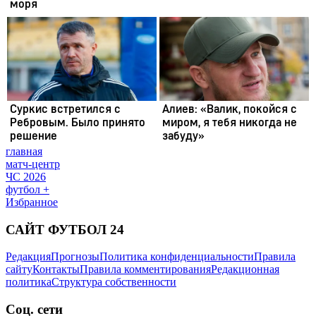
главная
матч-центр
ЧС 2026
футбол +
Избранное
САЙТ ФУТБОЛ 24
Редакция
Прогнозы
Политика конфиденциальности
Правила
сайту
Контакты
Правила комментирования
Редакционная
политика
Структура собственности
Соц. сети