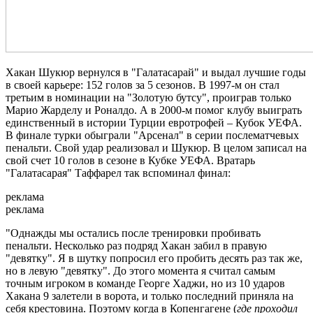
Хакан Шукюр вернулся в "Галатасарай" и выдал лучшие годы
в своей карьере: 152 голов за 5 сезонов. В 1997-м он стал
третьим в номинации на "Золотую бутсу", проиграв только
Марио Жарделу и Роналдо. А в 2000-м помог клубу выиграть
единственный в истории Турции евротрофей – Кубок УЕФА.
В финале турки обыграли "Арсенал" в серии послематчевых
пенальти. Свой удар реализовал и Шукюр. В целом записал на
свой счет 10 голов в сезоне в Кубке УЕФА. Вратарь
"Галатасарая" Таффарел так вспоминал финал:
реклама
реклама
"Однажды мы остались после тренировки пробивать
пенальти. Несколько раз подряд Хакан забил в правую
"девятку". Я в шутку попросил его пробить десять раз так же,
но в левую "девятку". До этого момента я считал самым
точным игроком в команде Георге Хаджи, но из 10 ударов
Хакана 9 залетели в ворота, и только последний приняла на
себя крестовина. Поэтому когда в Копенгагене (
где проходил