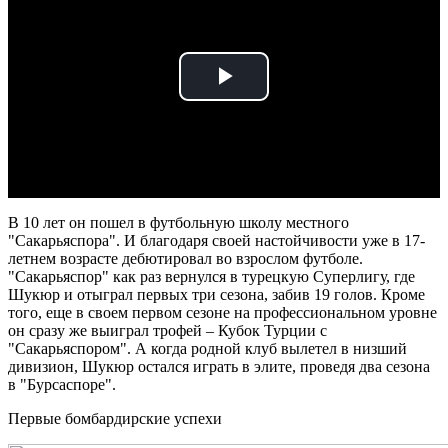
Play
Video
В 10 лет он пошел в футбольную школу местного
"Сакарьяспора". И благодаря своей настойчивости уже в 17-
летнем возрасте дебютировал во взрослом футболе.
"Сакарьяспор" как раз вернулся в турецкую Суперлигу, где
Шукюр и отыграл первых три сезона, забив 19 голов. Кроме
того, еще в своем первом сезоне на профессиональном уровне
он сразу же выиграл трофей – Кубок Турции с
"Сакарьяспором". А когда родной клуб вылетел в низший
дивизион, Шукюр остался играть в элите, проведя два сезона
в "Бурсаспоре".
Первые бомбардирские успехи