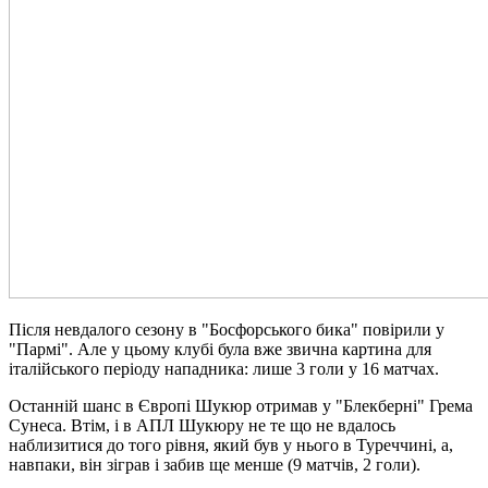
Після невдалого сезону в "Босфорського бика" повірили у
"Пармі". Але у цьому клубі була вже звична картина для
італійського періоду нападника: лише 3 голи у 16 матчах.
Останній шанс в Європі Шукюр отримав у "Блекберні" Грема
Сунеса. Втім, і в АПЛ Шукюру не те що не вдалось
наблизитися до того рівня, який був у нього в Туреччині, а,
навпаки, він зіграв і забив ще менше (9 матчів, 2 голи).