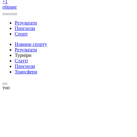
+
1
обране
Результати
Прогнози
Спорт
Новини спорту
Результати
Турніри
Статті
Прогнози
Трансфери
топ