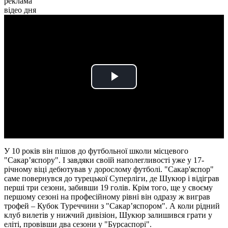
реклама
відео дня
Play
Video
У 10 років він пішов до футбольної школи місцевого
"Сакар’яспору". І завдяки своїй наполегливості уже у 17-
річному віці дебютував у дорослому футболі. "Сакар'яспор"
саме повернувся до турецької Суперліги, де Шукюр і відіграв
перші три сезони, забивши 19 голів. Крім того, ще у своєму
першому сезоні на професійному рівні він одразу ж виграв
трофей – Кубок Туреччини з "Сакар’яспором". А коли рідний
клуб вилетів у нижчий дивізіон, Шукюр залишився грати у
еліті, провівши два сезони у "Бурсаспорі".