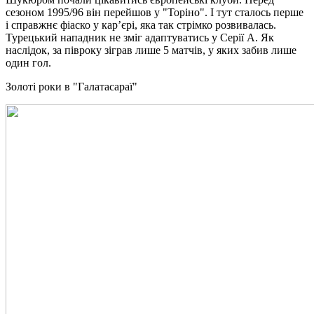
сезоном 1995/96 він перейшов у "Торіно". І тут сталось перше
і справжнє фіаско у кар’єрі, яка так стрімко розвивалась.
Турецький нападник не зміг адаптуватись у Серії А. Як
наслідок, за півроку зіграв лише 5 матчів, у яких забив лише
один гол.
Золоті роки в "Галатасараї"