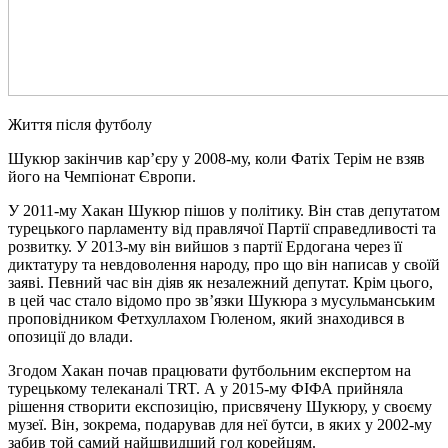
Життя після футболу
Шукюр закінчив кар’єру у 2008-му, коли Фатіх Терім не взяв
його на Чемпіонат Європи.
У 2011-му Хакан Шукюр пішов у політику. Він став депутатом
турецького парламенту від правлячої Партії справедливості та
розвитку. У 2013-му він вийшов з партії Ердогана через її
диктатуру та невдоволення народу, про що він написав у своїй
заяві. Певний час він діяв як незалежний депутат. Крім цього,
в цей час стало відомо про зв’язки Шукюра з мусульманським
проповідником Фетхуллахом Гюленом, який знаходився в
опозиції до влади.
Згодом Хакан почав працювати футбольним експертом на
турецькому телеканалі TRT. А у 2015-му ФІФА прийняла
рішення створити експозицію, присвячену Шукюру, у своєму
музеї. Він, зокрема, подарував для неї бутси, в яких у 2002-му
забив той самий найшвидший гол корейцям.