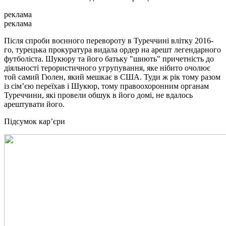
реклама
реклама
Після спроби воєнного перевороту в Туреччині влітку 2016-
го, турецька прокуратура видала ордер на арешт легендарного
футболіста. Шукюру та його батьку "шиють" причетність до
діяльності терористичного угрупування, яке нібито очолює
той самий Гюлен, який мешкає в США. Туди ж рік тому разом
із сім’єю переїхав і Шукюр, тому правоохоронним органам
Туреччини, які провели обшук в його домі, не вдалось
арештувати його.
Підсумок кар’єри