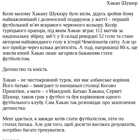
Хакан Шукюр
Коли малому Хакану Шукюру було вісім, дідусь зробив йому
найважливіший і доленосний подарунок у житті – перший
футбольний м’яч яскравого червоного кольору. Колір
турецького прапора, під яким Хакан зіграє 112 матчів за
національну збірну, заб’є у її складі рекордні 52 голи та стане
автором найшвидшого голу в історії Чемпіонатів світу. Але це
все прийде через кілька десятиліть. А тоді, наприкінці 80-х, ще
зовсім юний Хакан лише загорівся бажанням стати
футболістом.
Дитинство та юність
Хакан – не чистокровний турок, він має албанське коріння.
Його батько – іммігрант із нинішньої столиці Косово
Приштіни, а мати – з Македонії. Батько Хакана, Сермет
Шукюр, також грав у футбол та був керівником одного
футбольного клубу. Сам Хакан так розповідає про захоплення
дитинства:
Мені здається, я завжди хотів стати футболістом, піти по
стопах батька. Але для того, щоб досягти високих результатів,
потрібно багато тренуватися.