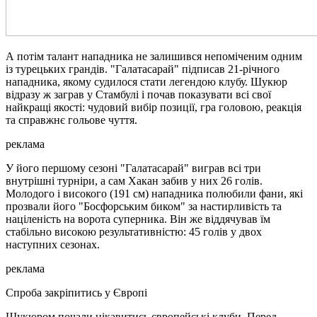
А потім талант нападника не залишився непоміченим одним
із турецьких грандів. "Галатасарай" підписав 21-річного
нападника, якому судилося стати легендою клубу. Шукюр
відразу ж заграв у Стамбулі і почав показувати всі свої
найкращі якості: чудовий вибір позиції, гра головою, реакція
та справжнє гольове чуття.
реклама
У його першому сезоні "Галатасарай" виграв всі три
внутрішні турніри, а сам Хакан забив у них 26 голів.
Молодого і високого (191 см) нападника полюбили фани, які
прозвали його "Босфорським биком" за настирливість та
націленість на ворота суперника. Він же віддячував їм
стабільно високою результативністю: 45 голів у двох
наступних сезонах.
реклама
Спроба закріпитись у Європі
Шукюром почали цікавитись європейські клуби. Перед