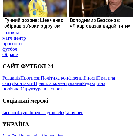
головна
матч-центр
прогнози
футбол +
Обране
САЙТ ФУТБОЛ 24
Редакція
Прогнози
Політика конфіденційності
Правила
сайту
Контакти
Правила коментування
Редакційна
політика
Структура власності
Соціальні мережі
facebook
x
youtube
instagram
telegram
viber
УКРАЇНА
Україна
Перша ліга
Друга ліга