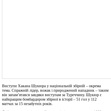
Виступи Хакана Шукюра у національній збірній – окрема
тема. Спражній лідер, вожак і природжений нападник – таким
він запам’ятався завдяки виступам за Туреччину. Шукюр є
найкращим бомбардиром збірної в історії – 51 гол у 112
матчах за 15 незабутніх років.