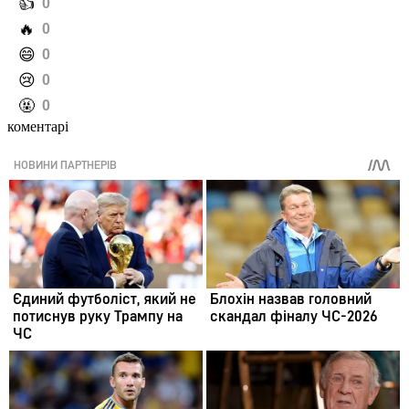
️👍
0
️🔥
0
️😄
0
️😢
0
️🤬
0
коментарі