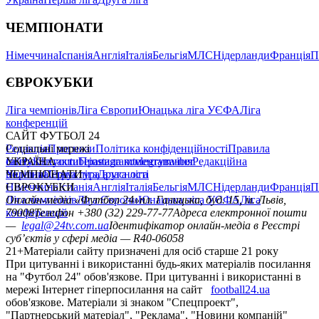
ЧЕМПІОНАТИ
Німеччина
Іспанія
Англія
Італія
Бельгія
МЛС
Нідерланди
Франція
П
ЄВРОКУБКИ
Ліга чемпіонів
Ліга Європи
Юнацька ліга УЄФА
Ліга
конференцій
САЙТ ФУТБОЛ 24
Редакція
Соціальні мережі
Прогнози
Політика конфіденційності
Правила
сайту
facebook
УКРАЇНА
Контакти
x
youtube
Правила коментування
instagram
telegram
viber
Редакційна
політика
Україна
ЧЕМПІОНАТИ
Перша ліга
Структура власності
Друга ліга
Німеччина
ЄВРОКУБКИ
Іспанія
Англія
Італія
Бельгія
МЛС
Нідерланди
Франція
П
Ліга чемпіонів
Онлайн-медіа «Футбол 24»
Ліга Європи
Юнацька ліга УЄФА
пл. Галицька, буд. 15, м. Львів,
Ліга
конференцій
79008
Телефон +380 (32) 229-77-77
Адреса електронної пошти
—
legal@24tv.com.ua
Ідентифікатор онлайн-медіа в Реєстрі
суб’єктів у сфері медіа — R40-06058
21+
Матеріали сайту призначені для осіб старше 21 року
При цитуванні і використанні будь-яких матеріалів посилання
на "Футбол 24" обов'язкове. При цитуванні і використанні в
мережі Інтернет гіперпосилання на сайт
football24.ua
обов'язкове. Матеріали зі знаком "Спецпроект",
"Партнерський матеріал", "Реклама", "Новини компаній"