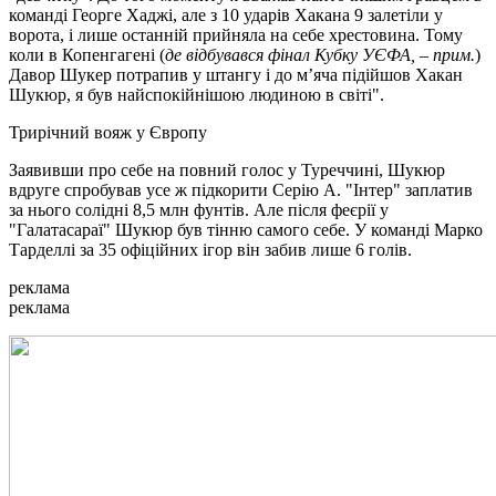
команді Георге Хаджі, але з 10 ударів Хакана 9 залетіли у
ворота, і лише останній прийняла на себе хрестовина. Тому
коли в Копенгагені (
де відбувався фінал Кубку УЄФА, – прим.
)
Давор Шукер потрапив у штангу і до м’яча підійшов Хакан
Шукюр, я був найспокійнішою людиною в світі".
Трирічний вояж у Європу
Заявивши про себе на повний голос у Туреччині, Шукюр
вдруге спробував усе ж підкорити Серію А. "Інтер" заплатив
за нього солідні 8,5 млн фунтів. Але після феєрії у
"Галатасараї" Шукюр був тінню самого себе. У команді Марко
Тарделлі за 35 офіційних ігор він забив лише 6 голів.
реклама
реклама