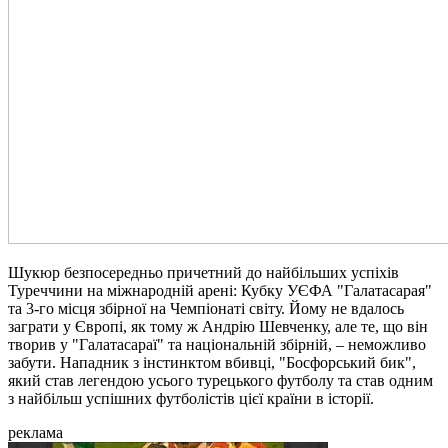
Шукюр безпосередньо причетний до найбільших успіхів
Туреччини на міжнародній арені: Кубку УЄФА "Галатасарая"
та 3-го місця збірної на Чемпіонаті світу. Йому не вдалось
заграти у Європі, як тому ж Андрію Шевченку, але те, що він
творив у "Галатасараї" та національній збірній, – неможливо
забути. Нападник з інстинктом вбивці, "Босфорський бик",
який став легендою усього турецького футболу та став одним
з найбільш успішних футболістів цієї країни в історії.
реклама