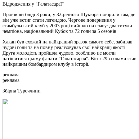
Відродження у "Галатасараї"
Провівши бліді 3 роки, у 32-річного Шукюра повірили там, де
він уже встиг стати легендою. Чергове повернення у
стамбульський клуб у 2003 році вийшло на славу: два титули
чемпіона, національний Кубок та 72 голи за 5 сезонів.
Хакан був схожий на найкращий зразок самого себе, забивав
чудові голи та на повну реалізовував свої найкращі якості.
Друга молодість пройшла чудово, особливо не могли
натішитися цьому фанати "Галатасарая". Він з 295 голами став
найкращим бомбардиром клубу в історії.
реклама
реклама
Збірна Туреччини