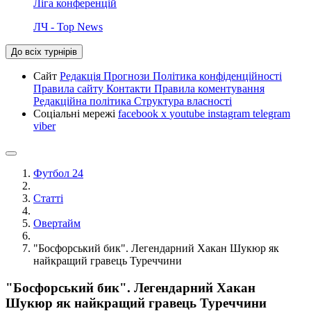
Ліга конференцій
ЛЧ - Top News
До всіх турнірів
Сайт
Редакція
Прогнози
Політика конфіденційності
Правила сайту
Контакти
Правила коментування
Редакційна політика
Структура власності
Соціальні мережі
facebook
x
youtube
instagram
telegram
viber
Футбол 24
Статті
Овертайм
"Босфорський бик". Легендарний Хакан Шукюр як
найкращий гравець Туреччини
"Босфорський бик". Легендарний Хакан
Шукюр як найкращий гравець Туреччини