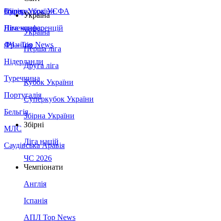
Збірна України
Італія
Суперкубок УЄФА
Україна
Німеччина
Ліга конференцій
Україна
Франція
ЛЧ - Top News
Перша ліга
Нідерланди
Друга ліга
Туреччина
Кубок України
Португалія
Суперкубок України
Бельгія
Збірна України
Збірні
МЛС
Ліга націй
Саудівська Аравія
ЧС 2026
Чемпіонати
Англія
Іспанія
АПЛ Top News