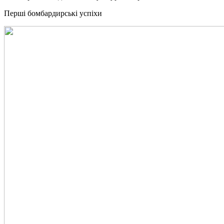
Перші бомбардирські успіхи