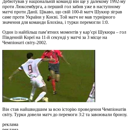
Дебютував у національній команді він ще у далекому 1992-му
проти Люксембурга, а перший гол забив уже в наступному
матчі проти Данії. Цікаво, що свій 100-й матч Шукюр зіграв
саме проти України у Києві. Той матч не мав турнірного
значення для команди Блохіна, і турки перемогли 1:0.
Один із найбільш пам’ятних моментів у кар’єрі Шукюра – гол
Південній Кореї на 11-й секунді у матчі за 3 місце на
Чемпіонаті світу-2002.
Він став найшвидшим за всю історію проведення Чемпіонатів
світу. Турки довели матч до перемоги 3:2 та завоювали бронзу.
реклама
реклама