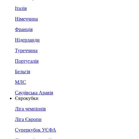
Італія
Німеччина
Франція
Нідерланди
Туреччина
Португалія
Бельгія
МЛС
Саудівська Аравія
Єврокубки
Ліга чемпіонів
Ліга Європи
Суперкубок УЄФА