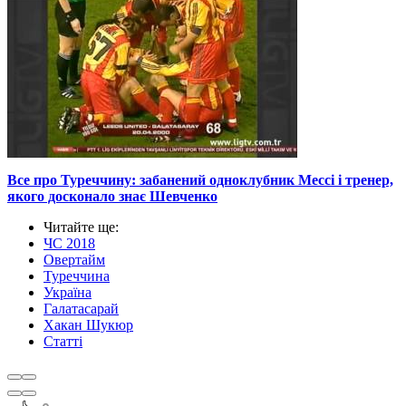
Все про Туреччину: забанений одноклубник Мессі і тренер,
якого досконало знає Шевченко
Читайте ще
:
ЧС 2018
Овертайм
Туреччина
Україна
Галатасарай
Хакан Шукюр
Статті