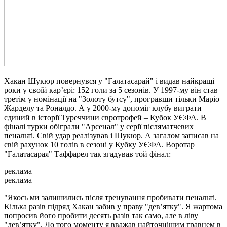
Хакан Шукюр повернувся у "Галатасарай" і видав найкращі
роки у своїй кар’єрі: 152 голи за 5 сезонів. У 1997-му він став
третім у номінації на "Золоту бутсу", програвши тільки Маріо
Жарделу та Роналдо. А у 2000-му допоміг клубу виграти
єдиний в історії Туреччини євротрофей – Кубок УЄФА. В
фіналі турки обіграли "Арсенал" у серії післяматчевих
пенальті. Свій удар реалізував і Шукюр. А загалом записав на
свій рахунок 10 голів в сезоні у Кубку УЄФА. Воротар
"Галатасарая" Таффарел так згадував той фінал:
реклама
реклама
"Якось ми залишились після тренування пробивати пенальті.
Кілька разів підряд Хакан забив у праву "дев’ятку". Я жартома
попросив його пробити десять разів так само, але в ліву
"дев’ятку". До того моменту я вважав найточнішим гравцем в