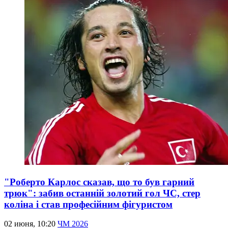
"Роберто Карлос сказав, що то був гарний
трюк": забив останній золотий гол ЧС, стер
коліна і став професійним фігуристом
02 июня, 10:20
ЧМ 2026