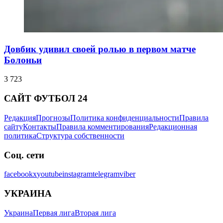
Довбик удивил своей ролью в первом матче
Болоньи
3 723
САЙТ ФУТБОЛ 24
Редакция
Прогнозы
Политика конфиденциальности
Правила
сайту
Контакты
Правила комментирования
Редакционная
политика
Структура собственности
Соц. сети
facebook
x
youtube
instagram
telegram
viber
УКРАИНА
Украина
Первая лига
Вторая лига