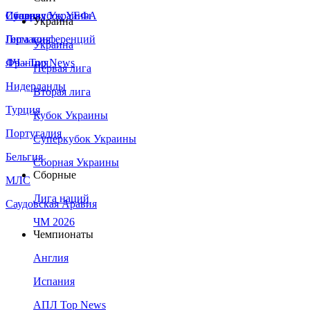
Сборная Украины
Италия
Суперкубок УЕФА
Украина
Германия
Лига конференций
Украина
Франция
ЛЧ - Top News
Первая лига
Нидерланды
Вторая лига
Турция
Кубок Украины
Португалия
Суперкубок Украины
Бельгия
Сборная Украины
Сборные
МЛС
Лига наций
Саудовская Аравия
ЧМ 2026
Чемпионаты
Англия
Испания
АПЛ Top News