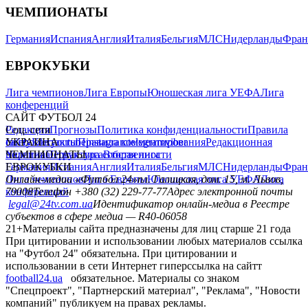
ЧЕМПИОНАТЫ
Германия
Испания
Англия
Италия
Бельгия
МЛС
Нидерланды
Фран
ЕВРОКУБКИ
Лига чемпионов
Лига Европы
Юношеская лига УЕФА
Лига
конференций
САЙТ ФУТБОЛ 24
Редакция
Соц. сети
Прогнозы
Политика конфиденциальности
Правила
сайту
facebook
УКРАИНА
Контакты
x
youtube
Правила комментирования
instagram
telegram
viber
Редакционная
политика
Украина
ЧЕМПИОНАТЫ
Первая лига
Структура собственности
Вторая лига
Германия
ЕВРОКУБКИ
Испания
Англия
Италия
Бельгия
МЛС
Нидерланды
Фран
Лига чемпионов
Онлайн-медиа «Футбол 24»
Лига Европы
пл. Галицкая, дом. 15, м. Львов,
Юношеская лига УЕФА
Лига
конференций
79008
Телефон +380 (32) 229-77-77
Адрес электронной почты
legal@24tv.com.ua
Идентификатор онлайн-медиа в Реестре
субъектов в сфере медиа — R40-06058
21+
Материалы сайта предназначены для лиц старше 21 года
При цитировании и использовании любых материалов ссылка
на "Футбол 24" обязательна. При цитировании и
использовании в сети Интернет гиперссылка на сайтт
football24.ua
обязательное. Материалы со знаком
"Спецпроект", "Партнерский материал", "Реклама", "Новости
компаний" публикуем на правах рекламы.