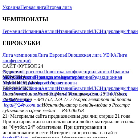
Украина
Первая лига
Вторая лига
ЧЕМПИОНАТЫ
Германия
Испания
Англия
Италия
Бельгия
МЛС
Нидерланды
Фран
ЕВРОКУБКИ
Лига чемпионов
Лига Европы
Юношеская лига УЕФА
Лига
конференций
САЙТ ФУТБОЛ 24
Редакция
Соц. сети
Прогнозы
Политика конфиденциальности
Правила
сайту
facebook
УКРАИНА
Контакты
x
youtube
Правила комментирования
instagram
telegram
viber
Редакционная
политика
Украина
ЧЕМПИОНАТЫ
Первая лига
Структура собственности
Вторая лига
Германия
ЕВРОКУБКИ
Испания
Англия
Италия
Бельгия
МЛС
Нидерланды
Фран
Лига чемпионов
Онлайн-медиа «Футбол 24»
Лига Европы
пл. Галицкая, дом. 15, м. Львов,
Юношеская лига УЕФА
Лига
конференций
79008
Телефон +380 (32) 229-77-77
Адрес электронной почты
legal@24tv.com.ua
Идентификатор онлайн-медиа в Реестре
субъектов в сфере медиа — R40-06058
21+
Материалы сайта предназначены для лиц старше 21 года
При цитировании и использовании любых материалов ссылка
на "Футбол 24" обязательна. При цитировании и
использовании в сети Интернет гиперссылка на сайтт