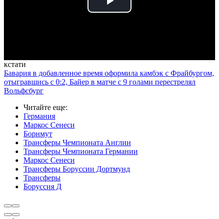
Play
Video
кстати
Бавария в добавленное время оформила камбэк с Фрайбургом,
отыгравшись с 0:2, Байер в матче с 9 голами перестрелял
Вольфсбург
Читайте еще
:
Германия
Маркос Сенеси
Борнмут
Трансферы Чемпионата Англии
Трансферы Чемпионата Германии
Маркос Сенеси
Трансферы Боруссии Дортмунд
Трансферы
Боруссия Д