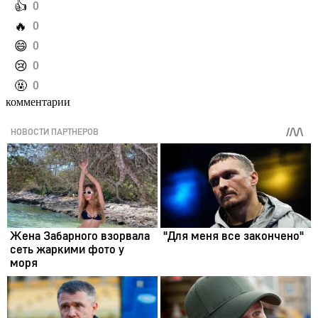
️👍
0
️🔥
0
️😄
0
️😢
0
️🤬
0
комментарии