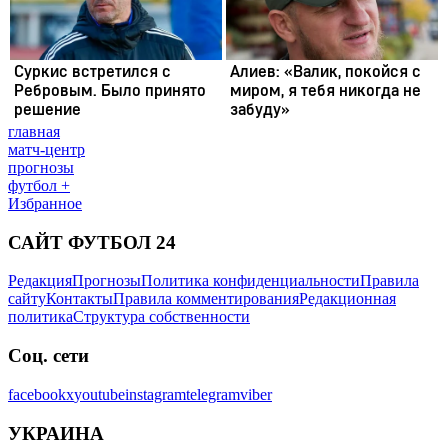
главная
матч-центр
прогнозы
футбол +
Избранное
САЙТ ФУТБОЛ 24
Редакция
Прогнозы
Политика конфиденциальности
Правила
сайту
Контакты
Правила комментирования
Редакционная
политика
Структура собственности
Соц. сети
facebook
x
youtube
instagram
telegram
viber
УКРАИНА