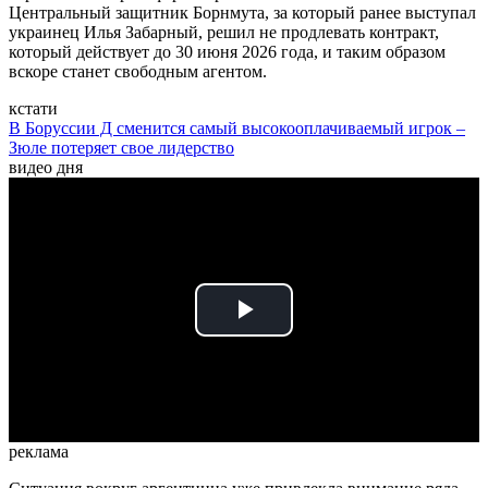
Центральный защитник Борнмута, за который ранее выступал
украинец Илья Забарный, решил не продлевать контракт,
который действует до 30 июня 2026 года, и таким образом
вскоре станет свободным агентом.
кстати
В Боруссии Д сменится самый высокооплачиваемый игрок –
Зюле потеряет свое лидерство
видео дня
Play
Video
реклама