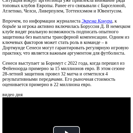
Ситуация вокруг аргентинца уже привлекла внимание ряда
топовых клубов Европы. Ранее его связывали с Барселоной,
Атлетико, Челси, Ливерпулем, Тоттенхэмом и Ювентусом.
Впрочем, по информации журналиста
Экрема Конура
, к
борьбе за игрока активно включилась Боруссия Д. В немецком
клубе видят реальную возможность подписать опытного
защитника без выплаты трансферной компенсации. Одним из
ключевых факторов может стать роль в команде – в
Дортмунде Сенеси могут гарантировать регулярную игровую
практику, что является важным аргументом для футболиста.
Сенеси выступает за Борнмут с 2022 года, когда перешел из
Фейеноорда примерно за 15 миллионов евро. В этом сезоне
28-летний защитник провел 32 матча и отметился 4
результативными передачами. Его рыночная стоимость
оценивается примерно в 22 миллиона евро.
видео дня