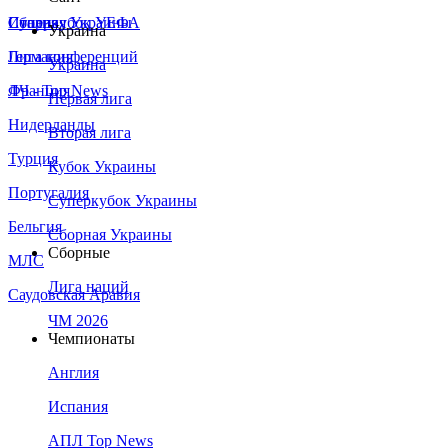
Сборная Украины
Италия
Суперкубок УЕФА
Украина
Германия
Лига конференций
Украина
Франция
ЛЧ - Top News
Первая лига
Нидерланды
Вторая лига
Турция
Кубок Украины
Португалия
Суперкубок Украины
Бельгия
Сборная Украины
Сборные
МЛС
Лига наций
Саудовская Аравия
ЧМ 2026
Чемпионаты
Англия
Испания
АПЛ Top News