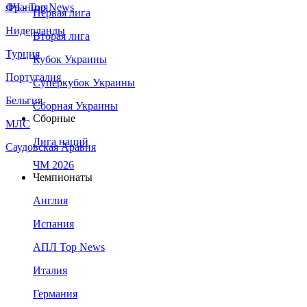
Франция
ЛЧ - Top News
Первая лига
Нидерланды
Вторая лига
Турция
Кубок Украины
Португалия
Суперкубок Украины
Бельгия
Сборная Украины
Сборные
МЛС
Лига наций
Саудовская Аравия
ЧМ 2026
Чемпионаты
Англия
Испания
АПЛ Top News
Италия
Германия