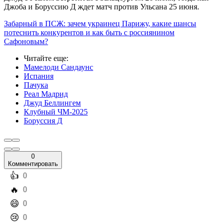
Джоба и Боруссию Д ждет матч против Ульсана 25 июня.
Забарный в ПСЖ: зачем украинец Парижу, какие шансы
потеснить конкурентов и как быть с россиянином
Сафоновым?
Читайте еще
:
Мамелоди Сандаунс
Испания
Пачука
Реал Мадрид
Джуд Беллингем
Клубный ЧМ-2025
Боруссия Д
0
Комментировать
️👍
0
️🔥
0
️😄
0
️😢
0