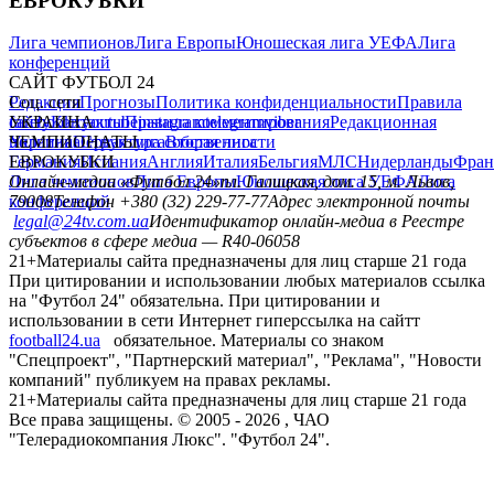
ЕВРОКУБКИ
Лига чемпионов
Лига Европы
Юношеская лига УЕФА
Лига
конференций
САЙТ ФУТБОЛ 24
Редакция
Соц. сети
Прогнозы
Политика конфиденциальности
Правила
сайту
facebook
УКРАИНА
Контакты
x
youtube
Правила комментирования
instagram
telegram
viber
Редакционная
политика
Украина
ЧЕМПИОНАТЫ
Первая лига
Структура собственности
Вторая лига
Германия
ЕВРОКУБКИ
Испания
Англия
Италия
Бельгия
МЛС
Нидерланды
Фран
Лига чемпионов
Онлайн-медиа «Футбол 24»
Лига Европы
пл. Галицкая, дом. 15, м. Львов,
Юношеская лига УЕФА
Лига
конференций
79008
Телефон +380 (32) 229-77-77
Адрес электронной почты
legal@24tv.com.ua
Идентификатор онлайн-медиа в Реестре
субъектов в сфере медиа — R40-06058
21+
Материалы сайта предназначены для лиц старше 21 года
При цитировании и использовании любых материалов ссылка
на "Футбол 24" обязательна. При цитировании и
использовании в сети Интернет гиперссылка на сайтт
football24.ua
обязательное. Материалы со знаком
"Спецпроект", "Партнерский материал", "Реклама", "Новости
компаний" публикуем на правах рекламы.
21+
Материалы сайта предназначены для лиц старше 21 года
Все права защищены. © 2005 -
2026
, ЧАО
"Телерадиокомпания Люкс". "Футбол 24".