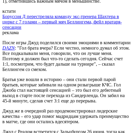
1), отметившись важным мячом в меньшинстве.
кстати
Боруссия Д перестреляла команду экс-тренера Шахтера в
цирке с 7 голами – первый мяч Беллингема, фейл вратаря-
сенсации
реклама
После игры Джуд поделился своими эмоциями в комментарии
DAZN
: "Гол брата вчера? Если честно, немного думал об этом.
Все подкалывали меня, говорили, что он лучше меня.
Поэтому я должен был что-то сделать сегодня. Сейчас счет
1:1, посмотрим, что будет дальше на турнире", – сказал
Беллингем со смехом.
Братья уже вошли в историю – они стали первой парой
братьев, которые забивали на одном розыгрыше КЧС. Гол
Джоба стал настоящей сенсацией – это был его дебютный
выход в старте после перехода из Сандерленда. Он забил на
45-й минуте, сделав счет 3:1 еще до перерыва.
Джуд же в очередной раз продемонстрировал лидерские
качества – его удар помог мадридцам удержать преимущество
в матче, где они остались вдесятером.
Джуд с Реалом встретится с Зальцбургом 26 июня, тогда как