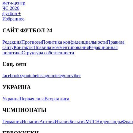
матч-центр
ЧС 2026
футбол +
Избранное
САЙТ ФУТБОЛ 24
Редакция
Прогнозы
Политика конфиденциальности
Правила
сайту
Контакты
Правила комментирования
Редакционная
политика
Структура собственности
Соц. сети
facebook
x
youtube
instagram
telegram
viber
УКРАИНА
Украина
Первая лига
Вторая лига
ЧЕМПИОНАТЫ
Германия
Испания
Англия
Италия
Бельгия
МЛС
Нидерланды
Фран