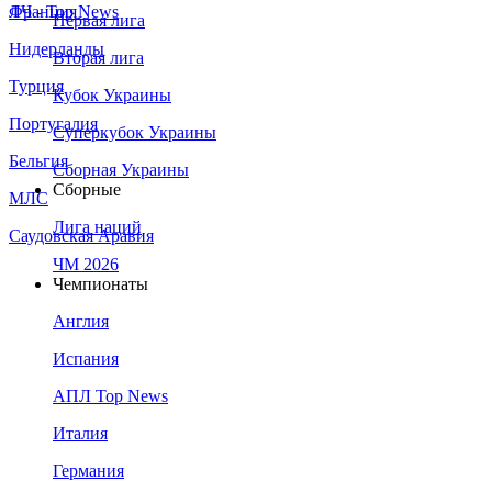
Франция
ЛЧ - Top News
Первая лига
Нидерланды
Вторая лига
Турция
Кубок Украины
Португалия
Суперкубок Украины
Бельгия
Сборная Украины
Сборные
МЛС
Лига наций
Саудовская Аравия
ЧМ 2026
Чемпионаты
Англия
Испания
АПЛ Top News
Италия
Германия