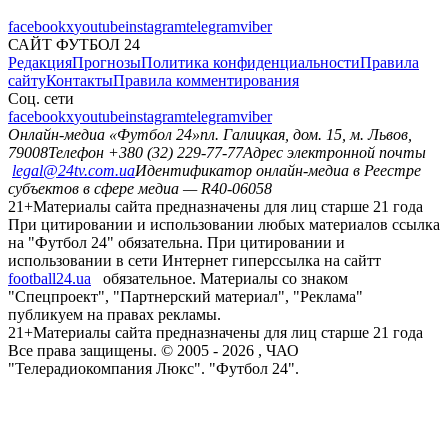
facebook
x
youtube
instagram
telegram
viber
САЙТ ФУТБОЛ 24
Редакция
Прогнозы
Политика конфиденциальности
Правила
сайту
Контакты
Правила комментирования
Соц. сети
facebook
x
youtube
instagram
telegram
viber
Онлайн-медиа «Футбол 24»
пл. Галицкая, дом. 15, м. Львов,
79008
Телефон +380 (32) 229-77-77
Адрес электронной почты
legal@24tv.com.ua
Идентификатор онлайн-медиа в Реестре
субъектов в сфере медиа — R40-06058
21+
Материалы сайта предназначены для лиц старше 21 года
При цитировании и использовании любых материалов ссылка
на "Футбол 24" обязательна. При цитировании и
использовании в сети Интернет гиперссылка на сайтт
football24.ua
обязательное. Материалы со знаком
"Спецпроект", "Партнерский материал", "Реклама"
публикуем на правах рекламы.
21+
Материалы сайта предназначены для лиц старше 21 года
Все права защищены. © 2005 -
2026
, ЧАО
"Телерадиокомпания Люкс". "Футбол 24".