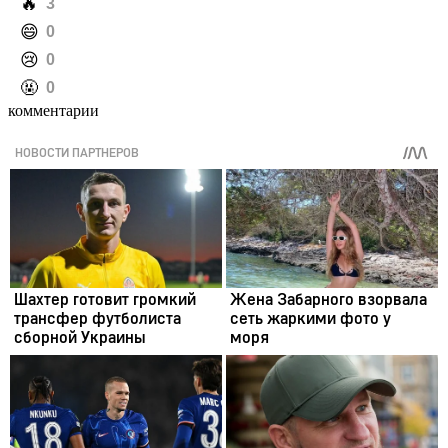
️🔥
3
️😄
0
️😢
0
️🤬
0
комментарии