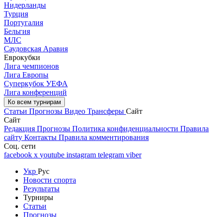
Нидерланды
Турция
Португалия
Бельгия
МЛС
Саудовская Аравия
Еврокубки
Лига чемпионов
Лига Европы
Суперкубок УЕФА
Лига конференций
Ко всем турнирам
Статьи
Прогнозы
Видео
Трансферы
Сайт
Сайт
Редакция
Прогнозы
Политика конфиденциальности
Правила
сайту
Контакты
Правила комментирования
Соц. сети
facebook
x
youtube
instagram
telegram
viber
Укр
Рус
Новости спорта
Результаты
Турниры
Статьи
Прогнозы