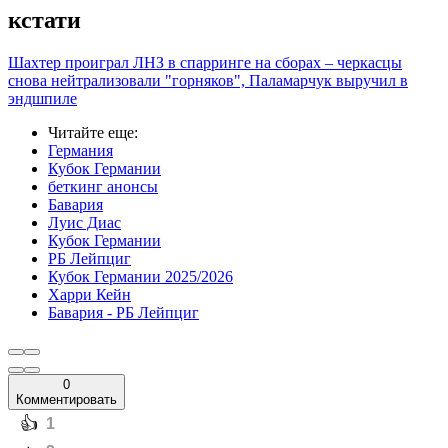
кстати
Шахтер проиграл ЛНЗ в спарринге на сборах – черкасцы
снова нейтрализовали "горняков", Паламарчук выручил в
эндшпиле
Читайте еще
:
Германия
Кубок Германии
беткинг анонсы
Бавария
Луис Диас
Кубок Германии
РБ Лейпциг
Кубок Германии 2025/2026
Харри Кейн
Бавария - РБ Лейпциг
0
Комментировать
️👍
1