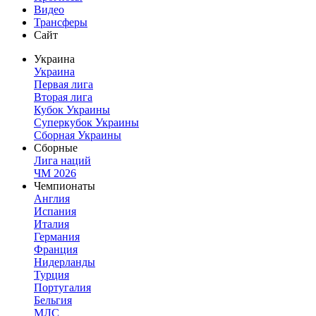
Видео
Трансферы
Сайт
Украина
Украина
Первая лига
Вторая лига
Кубок Украины
Суперкубок Украины
Сборная Украины
Сборные
Лига наций
ЧМ 2026
Чемпионаты
Англия
Испания
Италия
Германия
Франция
Нидерланды
Турция
Португалия
Бельгия
МЛС