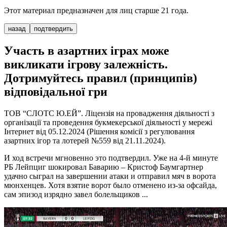
Этот материал предназначен для лиц старше 21 года.
назад
подтвердить
Участь в азартних іграх може
викликати ігрову залежність.
Дотримуйтесь правил (принципів)
відповідальної гри
ТОВ “СЛОТС Ю.ЕЙ”. Ліцензія на провадження діяльності з
організації та проведення букмекерської діяльності у мережі
Інтернет від 05.12.2024 (Рішення комісії з регулювання
азартних ігор та лотерей №559 від 21.11.2024).
И ход встречи мгновенно это подтвердил. Уже на 4-й минуте
РБ Лейпциг шокировал Баварию – Кристоф Баумгартнер
удачно сыграл на завершении атаки и отправил мяч в ворота
мюнхенцев. Хотя взятие ворот было отменено из-за офсайда,
сам эпизод изрядно завел болельщиков ...