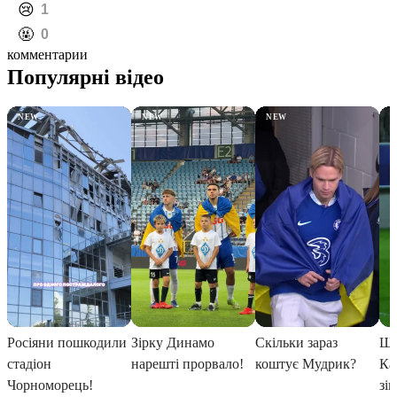
️😢
1
️🤬
0
комментарии