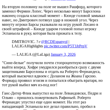
На вторую половину на поле не вышел Рашфорд, которого
заменил Фермин Лопес. Через несколько минут Барселона
наконец создала классный момент – Кюнде головой замыкал
навес, но Дмитрович потянул удар в нижний угол. Через
минуту игроки Барсы указывали на игру рукой Лосано в
своей штрафной – Кюнде ударом головой попал игроку
Эспаньола в руку, которая была прижата к телу.
DMITROVIC. ?‍♂️
@RCDEspanyol
|
LALIGAHighlights
pic.twitter.com/P5T3JrPrpV
— LALIGA (@LaLiga)
January 3, 2026
"Сине-белые" получили почти стопроцентную возможность
выйти вперед. Хофре умудрился разобраться сразу с двумя
защитниками Барселоны и отдать на Роберто Фернандеса,
который выскочил вдвоем с Доланом на Жоана Гарсию.
Форвард проявил эгоизм и попытался обыграть вратаря, но
тот рукой выбил мяч из-под ног!
Ганс-Дитер Флик выпустил на поле Левандовски, Педри и
Ольмо – пришлось пожертвовать Рафиньей. Роберто
Фернандес упустил еще один момент. На этот раз
нападающий Эспаньола все делал правильно, пробил в