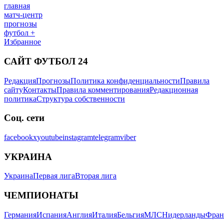
главная
матч-центр
прогнозы
футбол +
Избранное
САЙТ ФУТБОЛ 24
Редакция
Прогнозы
Политика конфиденциальности
Правила
сайту
Контакты
Правила комментирования
Редакционная
политика
Структура собственности
Соц. сети
facebook
x
youtube
instagram
telegram
viber
УКРАИНА
Украина
Первая лига
Вторая лига
ЧЕМПИОНАТЫ
Германия
Испания
Англия
Италия
Бельгия
МЛС
Нидерланды
Фран