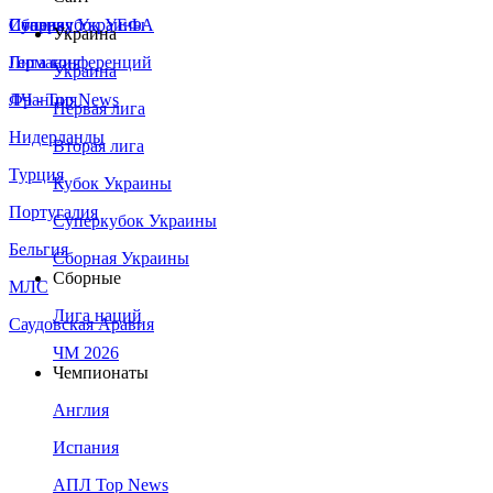
Сборная Украины
Италия
Суперкубок УЕФА
Украина
Германия
Лига конференций
Украина
Франция
ЛЧ - Top News
Первая лига
Нидерланды
Вторая лига
Турция
Кубок Украины
Португалия
Суперкубок Украины
Бельгия
Сборная Украины
Сборные
МЛС
Лига наций
Саудовская Аравия
ЧМ 2026
Чемпионаты
Англия
Испания
АПЛ Top News