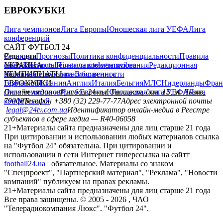
ЕВРОКУБКИ
Лига чемпионов
Лига Европы
Юношеская лига УЕФА
Лига
конференций
САЙТ ФУТБОЛ 24
Редакция
Соц. сети
Прогнозы
Политика конфиденциальности
Правила
сайту
facebook
УКРАИНА
Контакты
x
youtube
Правила комментирования
instagram
telegram
viber
Редакционная
политика
Украина
ЧЕМПИОНАТЫ
Первая лига
Структура собственности
Вторая лига
Германия
ЕВРОКУБКИ
Испания
Англия
Италия
Бельгия
МЛС
Нидерланды
Фран
Лига чемпионов
Онлайн-медиа «Футбол 24»
Лига Европы
пл. Галицкая, дом. 15, м. Львов,
Юношеская лига УЕФА
Лига
конференций
79008
Телефон +380 (32) 229-77-77
Адрес электронной почты
legal@24tv.com.ua
Идентификатор онлайн-медиа в Реестре
субъектов в сфере медиа — R40-06058
21+
Материалы сайта предназначены для лиц старше 21 года
При цитировании и использовании любых материалов ссылка
на "Футбол 24" обязательна. При цитировании и
использовании в сети Интернет гиперссылка на сайтт
football24.ua
обязательное. Материалы со знаком
"Спецпроект", "Партнерский материал", "Реклама", "Новости
компаний" публикуем на правах рекламы.
21+
Материалы сайта предназначены для лиц старше 21 года
Все права защищены. © 2005 -
2026
, ЧАО
"Телерадиокомпания Люкс". "Футбол 24".