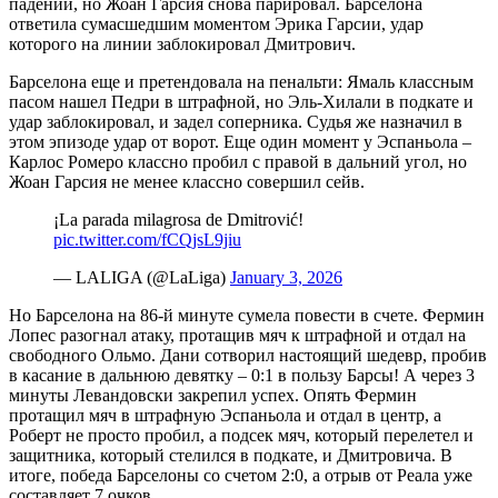
падении, но Жоан Гарсия снова парировал. Барселона
ответила сумасшедшим моментом Эрика Гарсии, удар
которого на линии заблокировал Дмитрович.
Барселона еще и претендовала на пенальти: Ямаль классным
пасом нашел Педри в штрафной, но Эль-Хилали в подкате и
удар заблокировал, и задел соперника. Судья же назначил в
этом эпизоде удар от ворот. Еще один момент у Эспаньола –
Карлос Ромеро классно пробил с правой в дальний угол, но
Жоан Гарсия не менее классно совершил сейв.
¡La parada milagrosa de Dmitrović!
pic.twitter.com/fCQjsL9jiu
— LALIGA (@LaLiga)
January 3, 2026
Но Барселона на 86-й минуте сумела повести в счете. Фермин
Лопес разогнал атаку, протащив мяч к штрафной и отдал на
свободного Ольмо. Дани сотворил настоящий шедевр, пробив
в касание в дальнюю девятку – 0:1 в пользу Барсы! А через 3
минуты Левандовски закрепил успех. Опять Фермин
протащил мяч в штрафную Эспаньола и отдал в центр, а
Роберт не просто пробил, а подсек мяч, который перелетел и
защитника, который стелился в подкате, и Дмитровича. В
итоге, победа Барселоны со счетом 2:0, а отрыв от Реала уже
составляет 7 очков.