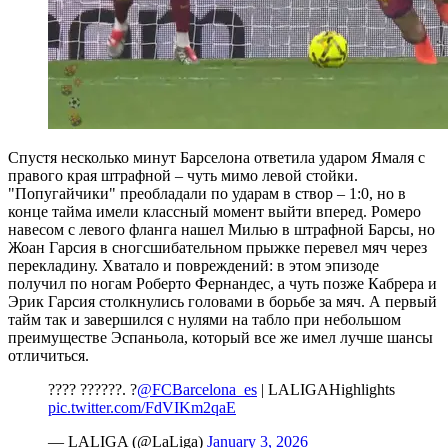
Спустя несколько минут Барселона ответила ударом Ямаля с
правого края штрафной – чуть мимо левой стойки.
"Попугайчики" преобладали по ударам в створ – 1:0, но в
конце тайма имели классный момент выйти вперед. Ромеро
навесом с левого фланга нашел Милью в штрафной Барсы, но
Жоан Гарсия в сногсшибательном прыжке перевел мяч через
перекладину. Хватало и повреждений: в этом эпизоде
получил по ногам Роберто Фернандес, а чуть позже Кабрера и
Эрик Гарсия столкнулись головами в борьбе за мяч. А первый
тайм так и завершился с нулями на табло при небольшом
преимуществе Эспаньола, который все же имел лучше шансы
отличиться.
???? ??????. ?
@FCBarcelona_es
| LALIGAHighlights
pic.twitter.com/FdVIKm2qaE
— LALIGA (@LaLiga)
January 3, 2026