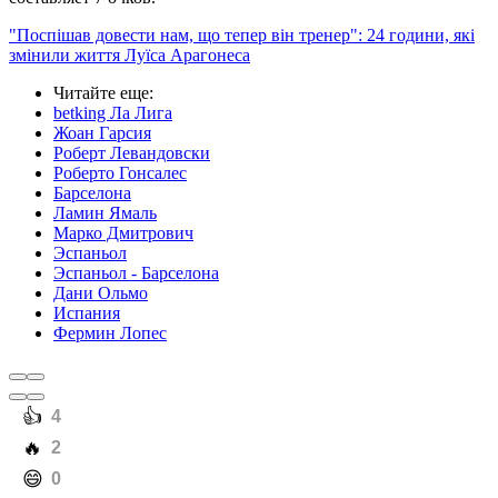
"Поспішав довести нам, що тепер він тренер": 24 години, які
змінили життя Луїса Арагонеса
Читайте еще
:
betking Ла Лига
Жоан Гарсия
Роберт Левандовски
Роберто Гонсалес
Барселона
Ламин Ямаль
Марко Дмитрович
Эспаньол
Эспаньол - Барселона
Дани Ольмо
Испания
Фермин Лопес
️👍
4
️🔥
2
️😄
0