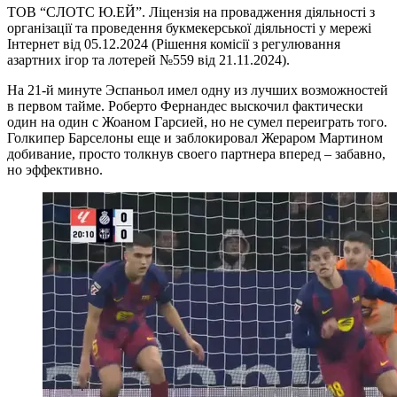
ТОВ “СЛОТС Ю.ЕЙ”. Ліцензія на провадження діяльності з
організації та проведення букмекерської діяльності у мережі
Інтернет від 05.12.2024 (Рішення комісії з регулювання
азартних ігор та лотерей №559 від 21.11.2024).
На 21-й минуте Эспаньол имел одну из лучших возможностей
в первом тайме. Роберто Фернандес выскочил фактически
один на один с Жоаном Гарсией, но не сумел переиграть того.
Голкипер Барселоны еще и заблокировал Жераром Мартином
добивание, просто толкнув своего партнера вперед – забавно,
но эффективно.