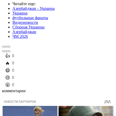
Читайте еще
:
Азербайджан - Украина
Украина
футбольные фанаты
Видеоновости
Сборная Украины
Азербайджан
ЧМ 2026
️👍
0
️🔥
0
️😄
0
️😢
0
️🤬
0
комментарии