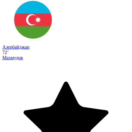
Азербайджан
72’
Махмудов