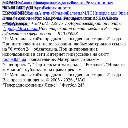
сайту
facebook
УКРАИНА
Контакты
x
youtube
Правила комментирования
instagram
telegram
viber
Редакционная
политика
Украина
ЧЕМПИОНАТЫ
Первая лига
Структура собственности
Вторая лига
Германия
ЕВРОКУБКИ
Испания
Англия
Италия
Бельгия
МЛС
Нидерланды
Фран
Лига чемпионов
Онлайн-медиа «Футбол 24»
Лига Европы
пл. Галицкая, дом. 15, м. Львов,
Юношеская лига УЕФА
Лига
конференций
79008
Телефон +380 (32) 229-77-77
Адрес электронной почты
legal@24tv.com.ua
Идентификатор онлайн-медиа в Реестре
субъектов в сфере медиа — R40-06058
21+
Материалы сайта предназначены для лиц старше 21 года
При цитировании и использовании любых материалов ссылка
на "Футбол 24" обязательна. При цитировании и
использовании в сети Интернет гиперссылка на сайтт
football24.ua
обязательное. Материалы со знаком
"Спецпроект", "Партнерский материал", "Реклама", "Новости
компаний" публикуем на правах рекламы.
21+
Материалы сайта предназначены для лиц старше 21 года
Все права защищены. © 2005 -
2026
, ЧАО
"Телерадиокомпания Люкс". "Футбол 24".