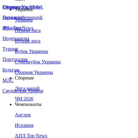
Сборная Украины
Италия
Суперкубок УЕФА
Украина
Германия
Лига конференций
Украина
Франция
ЛЧ - Top News
Первая лига
Нидерланды
Вторая лига
Турция
Кубок Украины
Португалия
Суперкубок Украины
Бельгия
Сборная Украины
Сборные
МЛС
Лига наций
Саудовская Аравия
ЧМ 2026
Чемпионаты
Англия
Испания
АПЛ Top News