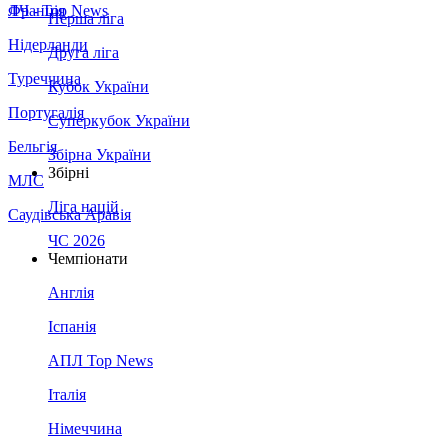
Франція
ЛЧ - Top News
Перша ліга
Нідерланди
Друга ліга
Туреччина
Кубок України
Португалія
Суперкубок України
Бельгія
Збірна України
Збірні
МЛС
Ліга націй
Саудівська Аравія
ЧС 2026
Чемпіонати
Англія
Іспанія
АПЛ Top News
Італія
Німеччина