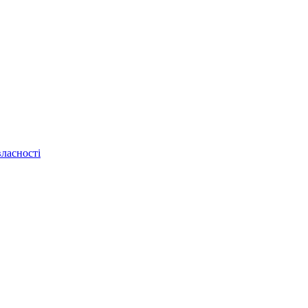
ласності