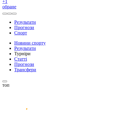
+
1
обране
Результати
Прогнози
Спорт
Новини спорту
Результати
Турніри
Статті
Прогнози
Трансфери
топ