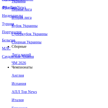
Украина
Франция
ЛЧ - Top News
Первая лига
Нидерланды
Вторая лига
Турция
Кубок Украины
Португалия
Суперкубок Украины
Бельгия
Сборная Украины
Сборные
МЛС
Лига наций
Саудовская Аравия
ЧМ 2026
Чемпионаты
Англия
Испания
АПЛ Top News
Италия