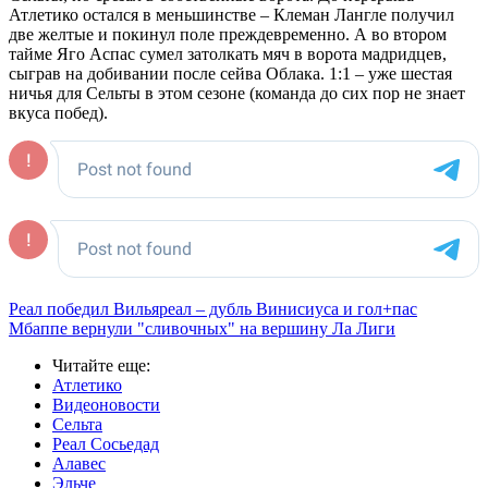
Атлетико остался в меньшинстве – Клеман Лангле получил
две желтые и покинул поле преждевременно. А во втором
тайме Яго Аспас сумел затолкать мяч в ворота мадридцев,
сыграв на добивании после сейва Облака. 1:1 – уже шестая
ничья для Сельты в этом сезоне (команда до сих пор не знает
вкуса побед).
Реал победил Вильяреал – дубль Винисиуса и гол+пас
Мбаппе вернули "сливочных" на вершину Ла Лиги
Читайте еще
:
Атлетико
Видеоновости
Сельта
Реал Сосьедад
Алавес
Эльче