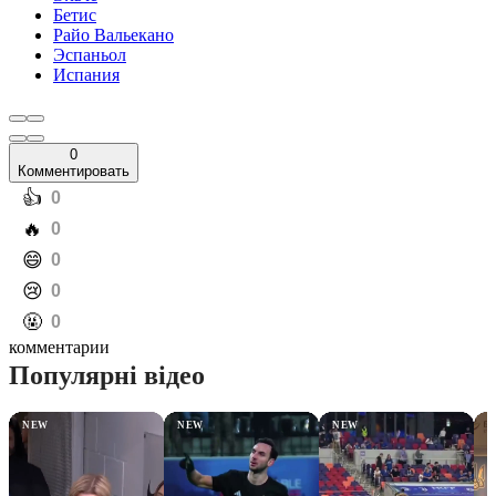
Бетис
Райо Вальекано
Эспаньол
Испания
0
Комментировать
️👍
0
️🔥
0
️😄
0
️😢
0
️🤬
0
комментарии