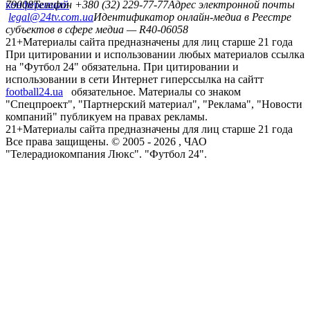
конференций
79008
Телефон +380 (32) 229-77-77
Адрес электронной почты
legal@24tv.com.ua
Идентификатор онлайн-медиа в Реестре
субъектов в сфере медиа — R40-06058
21+
Материалы сайта предназначены для лиц старше 21 года
При цитировании и использовании любых материалов ссылка
на "Футбол 24" обязательна. При цитировании и
использовании в сети Интернет гиперссылка на сайтт
football24.ua
обязательное. Материалы со знаком
"Спецпроект", "Партнерский материал", "Реклама", "Новости
компаний" публикуем на правах рекламы.
21+
Материалы сайта предназначены для лиц старше 21 года
Все права защищены. © 2005 -
2026
, ЧАО
"Телерадиокомпания Люкс". "Футбол 24".