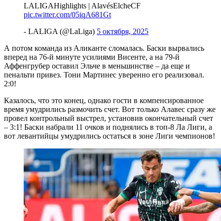
LALIGAHighlights | AlavésElcheCF
pic.twitter.com/05iqA681Gt
- LALIGA (@LaLiga)
5 октября, 2025
А потом команда из Аликанте сломалась. Баски вырвались
вперед на 76-й минуте усилиями Висенте, а на 79-й
Аффенгрубер оставил Эльче в меньшинстве – да еще и
пенальти привез. Тони Мартинес уверенно его реализовал.
2:0!
Казалось, что это конец, однако гости в компенсированное
время умудрились размочить счет. Вот только Алавес сразу же
провел контрольный выстрел, установив окончательный счет
– 3:1! Баски набрали 11 очков и поднялись в топ-8 Ла Лиги, а
вот левантийцы умудрились остаться в зоне Лиги чемпионов!