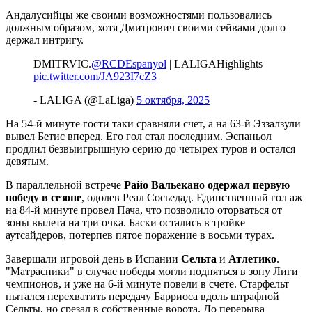
Андалусийцы же своими возможностями пользовались
должным образом, хотя Дмитрович своими сейвами долго
держал интригу.
DMITR️VIC.
@RCDEspanyol
| LALIGAHighlights
pic.twitter.com/JA923I7cZ3
- LALIGA (@LaLiga)
5 октября, 2025
На 54-й минуте гости таки сравняли счет, а на 63-й Эззалзули
вывел Бетис вперед. Его гол стал последним. Эспаньол
продлил безвыигрышную серию до четырех туров и остался
девятым.
В параллельной встрече
Райо Вальекано одержал первую
победу в сезоне
, одолев Реал Сосьедад. Единственный гол аж
на 84-й минуте провел Пача, что позволило оторваться от
зоны вылета на три очка. Баски остались в тройке
аутсайдеров, потерпев пятое поражение в восьми турах.
Завершали игровой день в Испании
Сельта
и
Атлетико
.
"Матрасники" в случае победы могли подняться в зону Лиги
чемпионов, и уже на 6-й минуте повели в счете. Старфельт
пытался перехватить передачу Барриоса вдоль штрафной
Сельты, но срезал в собственные ворота. До перерыва