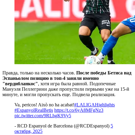
Правда, только на несколько часов.
После победы Бетиса над
Эспаньолом позицию в топ-4 заняли именно
"вердибланкос"
, хотя игра была равной. Подопечные
Мануэля Пеллегрини даже пропустили первыми уже на 15-й
минуте, и могли пропускать еще. Подвела реализация.
Va, pericos! Això no ha acabat!
#LALIGAHighlights
#EspanyolRealBetis
https://t.co/6yA8MFgNz3
pic.twitter.com/9RLhgK9Vy5
- RCD Espanyol de Barcelona (@RCDEspanyol)
5
октября, 2025