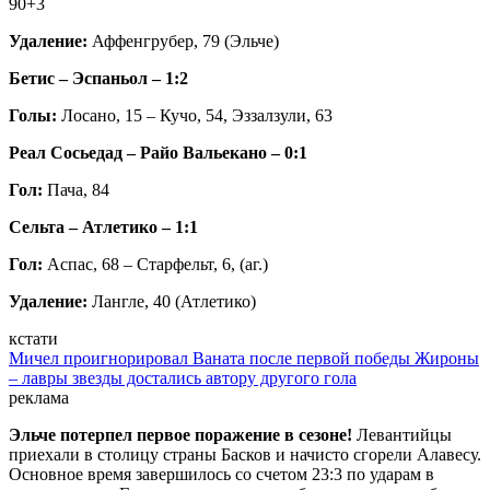
90+3
Удаление:
Аффенгрубер, 79 (Эльче)
Бетис – Эспаньол – 1:2
Голы:
Лосано, 15 – Кучо, 54, Эззалзули, 63
Реал Сосьедад – Райо Вальекано – 0:1
Гол:
Пача, 84
Сельта – Атлетико – 1:1
Гол:
Аспас, 68 – Старфельт, 6, (аг.)
Удаление:
Лангле, 40 (Атлетико)
кстати
Мичел проигнорировал Ваната после первой победы Жироны
– лавры звезды достались автору другого гола
реклама
Эльче потерпел первое поражение в сезоне!
Левантийцы
приехали в столицу страны Басков и начисто сгорели Алавесу.
Основное время завершилось со счетом 23:3 по ударам в