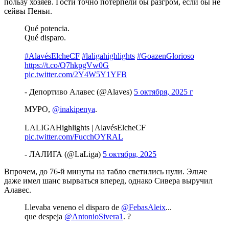
пользу хозяев. Гости точно потерпели бы разгром, если бы не
сейвы Пеньи.
Qué potencia.
Qué disparo.
#AlavésElcheCF
#laligahighlights
#GoazenGlorioso
https://t.co/Q7hkpgVw0G
pic.twitter.com/2Y4W5Y1YFB
- Депортиво Алавес (@Alaves)
5 октября, 2025 г
МУРО,
@inakipenya
.
LALIGAHighlights | AlavésElcheCF
pic.twitter.com/FucchOYRAL
- ЛАЛИГА (@LaLiga)
5 октября, 2025
Впрочем, до 76-й минуты на табло светились нули. Эльче
даже имел шанс вырваться вперед, однако Сивера выручил
Алавес.
Llevaba veneno el disparo de
@FebasAleix
...
que despeja
@AntonioSivera1
. ?