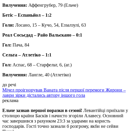
Вилучення:
Аффенгрубер, 79 (Ельче)
Бетіс – Еспаньйол – 1:2
Голи:
Лосано, 15 – Кучо, 54, Еззалзулі, 63
Реал Сосьєдад – Райо Вальєкано – 0:1
Гол:
Пача, 84
Сельта – Атлетіко – 1:1
Гол:
Аспас, 68 – Старфельт, 6, (аг.)
Вилучення:
Лангле, 40 (Атлетіко)
до речі
Мічел проігнорував Ваната після першої перемоги Жирони –
лаври зірки дістались автору іншого гола
реклама
Ельче зазнав першої поразки в сезоні!
Левантійці приїхали у
столицю країни Басків і начисто згоріли Алавесу. Основний
час завершився з рахунком 23:3 за ударами на користь
господарів. Гості точно зазнали б розгрому, якби не сейви