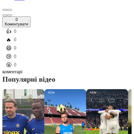
0
Коментувати
️👍
0
️🔥
0
️😄
0
️😢
0
️🤬
0
коментарі