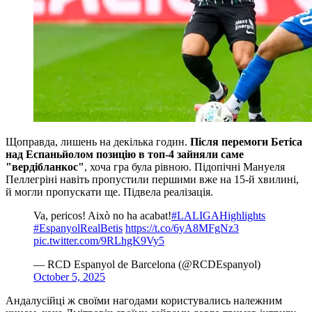
Щоправда, лишень на декілька годин.
Після перемоги Бетіса
над Еспаньйолом позицію в топ-4 зайняли саме
"вердібланкос"
, хоча гра була рівною. Підопічні Мануеля
Пеллегріні навіть пропустили першими вже на 15-й хвилині,
й могли пропускати ще. Підвела реалізація.
Va, pericos! Això no ha acabat!
#LALIGAHighlights
#EspanyolRealBetis
https://t.co/6yA8MFgNz3
pic.twitter.com/9RLhgK9Vy5
— RCD Espanyol de Barcelona (@RCDEspanyol)
October 5, 2025
Андалусійці ж своїми нагодами користувались належним