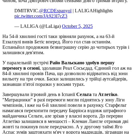
чином, хоча Дмітровіч своїми сейвами довго тримав інтригу.
DMITR️VIC.
@RCDEspanyol
| LALIGAHighlights
pic.twitter.com/JA923I7cZ3
— LALIGA (@LaLiga)
October 5, 2025
На 54-й хвилині гості таки зрівняли рахунок, а на 63-й
Еззалзулі вивів Бетіс вперед. Його гол став останнім.
Еспаньйол продовжив безвиграшну серію до чотирьох турів і
залишився дев'ятим.
У паралельній зустрічі
Райо Вальєкано здобув першу
перемогу в сезоні
, здолавши Реал Сосьєдад. Єдиний гол аж на
84-й хвилині провів Пача, що дозволило відірватись від зони
вильоту на три очки. Баски залишились у трійці аутсайдерів,
зазнавши п'ятої поразки у восьми турах.
Завершували ігровий день в Іспанії
Сельта
та
Атлетіко
.
"Матрацники" в разі перемоги могли піднятись у зону Ліги
чемпіонів, і вже на 6-й хвилині повели в рахунку. Старфельт
намагався перехопити передачу Барріоса вздовж штрафного
майданчика Сельти, але зрізав у власні ворота. До перерви
Атлетіко залишився в меншості – Клеман Лангле отримав дві
жовті та покинув поле передчасно. А у другому таймі Яго
Аспас зумів заштовхати м'яч у ворота мадридців, зігравши на