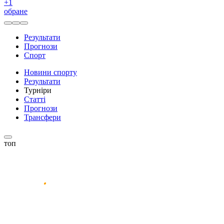
+
1
обране
Результати
Прогнози
Спорт
Новини спорту
Результати
Турніри
Статті
Прогнози
Трансфери
топ