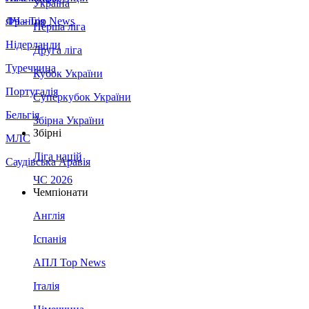
Україна
Франція
ЛЧ - Top News
Перша ліга
Нідерланди
Друга ліга
Туреччина
Кубок України
Португалія
Суперкубок України
Бельгія
Збірна України
Збірні
МЛС
Ліга націй
Саудівська Аравія
ЧС 2026
Чемпіонати
Англія
Іспанія
АПЛ Top News
Італія