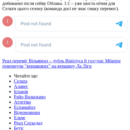
добиванні після сейву Облака. 1:1 – уже шоста нічия для
Сельти цього сезону (команда досі не знає смаку перемог).
Реал переміг Вільяреал – дубль Вінісіуса й гол+пас Мбаппе
повернули "вершкових" на вершину Ла Ліги
Читайте ще
:
Сельта
Алавес
Іспанія
Райо Вальєкано
Атлетіко
Еспаньйол
Відеоновини
Ельче
Реал Сосьєдад
Бетіс