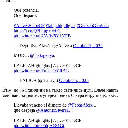
Пеньї.
Qué potencia.
Qué disparo.
#AlavésElcheCF
#laligahighlights
#GoazenGlorioso
https://t.co/Q7hkpgVw0G
pic.twitter.com/2Y4W5Y1YFB
— Deportivo Alavés (@Alaves)
October 5, 2025
MURO,
@inakipenya
.
LALIGAHighlights | AlavésElcheCF
pic.twitter.com/FucchOYRAL
— LALIGA (@LaLiga)
October 5, 2025
Втім, до 76-ї хвилини на табло світились нулі. Ельче навіть
мав шанс вирватись уперед, однак Сівера виручив Алавес.
Llevaba veneno el disparo de
@FebasAleix
...
que despeja
@AntonioSivera1
. ?
LALIGAHighlights | AlavésElcheCF
pic.twitter.com/05iqA681Gt