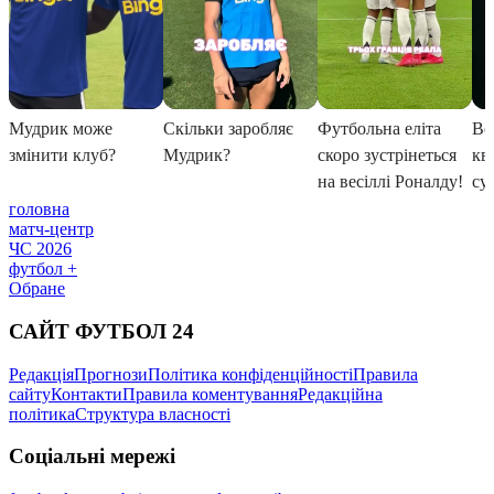
головна
матч-центр
ЧС 2026
футбол +
Обране
САЙТ ФУТБОЛ 24
Редакція
Прогнози
Політика конфіденційності
Правила
сайту
Контакти
Правила коментування
Редакційна
політика
Структура власності
Соціальні мережі