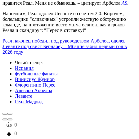
нравится Реал. Меня не обманешь, – цитирует Арбелоа
AS
.
Напомним, Реал одолел Леванте со счетом 2:0. Впрочем,
болельщики "сливочных" устроили жесткую обструкцию
команде, на протяжении всего матча освистывая игроков
Реала и скандируя: "Перес в отставку!"
Реал наконец победил под руководством Арбелоа, одолев
Леванте под свист Бернабеу – Мбаппе забил первый гол в
2026 году
Читайте еще
:
Испания
футбольные фанаты
Винисиус Жуниор
Флорентино Перес
Альваро Арбелоа
Леванте
Реал Мадрид
️👍
0
️🔥
0