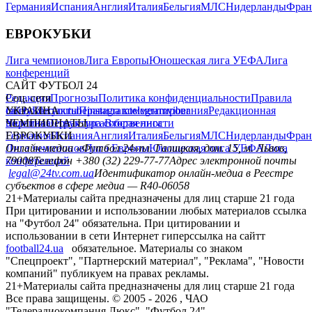
Германия
Испания
Англия
Италия
Бельгия
МЛС
Нидерланды
Фран
ЕВРОКУБКИ
Лига чемпионов
Лига Европы
Юношеская лига УЕФА
Лига
конференций
САЙТ ФУТБОЛ 24
Редакция
Соц. сети
Прогнозы
Политика конфиденциальности
Правила
сайту
facebook
УКРАИНА
Контакты
x
youtube
Правила комментирования
instagram
telegram
viber
Редакционная
политика
Украина
ЧЕМПИОНАТЫ
Первая лига
Структура собственности
Вторая лига
Германия
ЕВРОКУБКИ
Испания
Англия
Италия
Бельгия
МЛС
Нидерланды
Фран
Лига чемпионов
Онлайн-медиа «Футбол 24»
Лига Европы
пл. Галицкая, дом. 15, м. Львов,
Юношеская лига УЕФА
Лига
конференций
79008
Телефон +380 (32) 229-77-77
Адрес электронной почты
legal@24tv.com.ua
Идентификатор онлайн-медиа в Реестре
субъектов в сфере медиа — R40-06058
21+
Материалы сайта предназначены для лиц старше 21 года
При цитировании и использовании любых материалов ссылка
на "Футбол 24" обязательна. При цитировании и
использовании в сети Интернет гиперссылка на сайтт
football24.ua
обязательное. Материалы со знаком
"Спецпроект", "Партнерский материал", "Реклама", "Новости
компаний" публикуем на правах рекламы.
21+
Материалы сайта предназначены для лиц старше 21 года
Все права защищены. © 2005 -
2026
, ЧАО
"Телерадиокомпания Люкс". "Футбол 24".