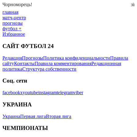
главная
матч-центр
прогнозы
футбол +
Избранное
САЙТ ФУТБОЛ 24
Редакция
Прогнозы
Политика конфиденциальности
Правила
сайту
Контакты
Правила комментирования
Редакционная
политика
Структура собственности
Соц. сети
facebook
x
youtube
instagram
telegram
viber
УКРАИНА
Украина
Первая лига
Вторая лига
ЧЕМПИОНАТЫ