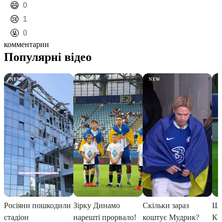
️😄
0
️😢
1
️🤬
0
комментарии