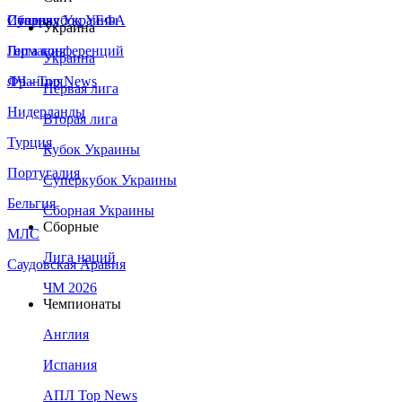
Сборная Украины
Италия
Суперкубок УЕФА
Украина
Германия
Лига конференций
Украина
Франция
ЛЧ - Top News
Первая лига
Нидерланды
Вторая лига
Турция
Кубок Украины
Португалия
Суперкубок Украины
Бельгия
Сборная Украины
Сборные
МЛС
Лига наций
Саудовская Аравия
ЧМ 2026
Чемпионаты
Англия
Испания
АПЛ Top News