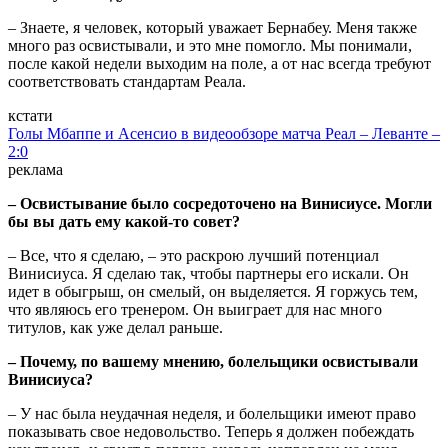
– Знаете, я человек, который уважает Бернабеу. Меня также
много раз освистывали, и это мне помогло. Мы понимали,
после какой недели выходим на поле, а от нас всегда требуют
соответствовать стандартам Реала.
кстати
Голы Мбаппе и Асенсио в видеообзоре матча Реал – Леванте –
2:0
реклама
– Освистывание было сосредоточено на Винисиусе. Могли
бы вы дать ему какой-то совет?
– Все, что я сделаю, – это раскрою лучший потенциал
Винисиуса. Я сделаю так, чтобы партнеры его искали. Он
идет в обыгрыш, он смелый, он выделяется. Я горжусь тем,
что являюсь его тренером. Он выиграет для нас много
титулов, как уже делал раньше.
– Почему, по вашему мнению, болельщики освистывали
Винисиуса?
– У нас была неудачная неделя, и болельщики имеют право
показывать свое недовольство. Теперь я должен побеждать