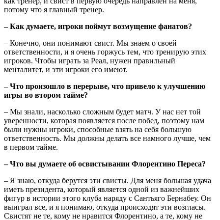
как тренер, и свист в первую очередь направлен на меня,
потому что я главный тренер.
– Как думаете, игроки поймут возмущение фанатов?
– Конечно, они понимают свист. Мы знаем о своей
ответственности, и я очень горжусь тем, что тренирую этих
игроков. Чтобы играть за Реал, нужен правильный
менталитет, и эти игроки его имеют.
– Что произошло в перерыве, что привело к улучшению
игры во втором тайме?
– Мы знали, насколько сложным будет матч. У нас нет той
уверенности, которая появляется после побед, поэтому нам
были нужны игроки, способные взять на себя большую
ответственность. Мы должны делать все намного лучше, чем
в первом тайме.
– Что вы думаете об освистывании Флорентино Переса?
– Я знаю, откуда берутся эти свисты. Для меня большая удача
иметь президента, который является одной из важнейших
фигур в истории этого клуба наряду с Сантьяго Бернабеу. Он
выиграл все, и я понимаю, откуда происходят эти возгласы.
Свистят не те, кому не нравится Флорентино, а те, кому не