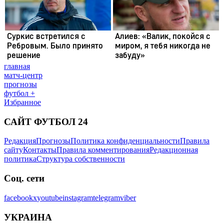
главная
матч-центр
прогнозы
футбол +
Избранное
САЙТ ФУТБОЛ 24
Редакция
Прогнозы
Политика конфиденциальности
Правила
сайту
Контакты
Правила комментирования
Редакционная
политика
Структура собственности
Соц. сети
facebook
x
youtube
instagram
telegram
viber
УКРАИНА