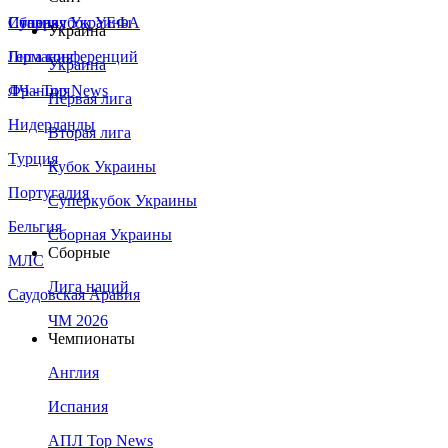
Сборная Украины
Италия
Суперкубок УЕФА
Украина
Германия
Лига конференций
Украина
Франция
ЛЧ - Top News
Первая лига
Нидерланды
Вторая лига
Турция
Кубок Украины
Португалия
Суперкубок Украины
Бельгия
Сборная Украины
Сборные
МЛС
Лига наций
Саудовская Аравия
ЧМ 2026
Чемпионаты
Англия
Испания
АПЛ Top News