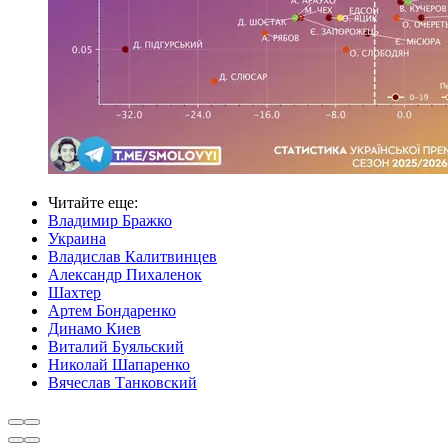
Читайте еще
:
Владимир Бражко
Украина
Владислав Калитвинцев
Александр Пихаленок
Шахтер
Артем Бондаренко
Динамо Киев
Виталий Буяльский
Николай Шапаренко
Вячеслав Танковский