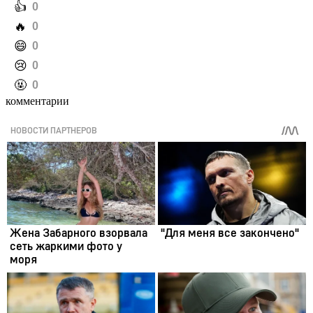
️👍
0
️🔥
0
️😄
0
️😢
0
️🤬
0
комментарии