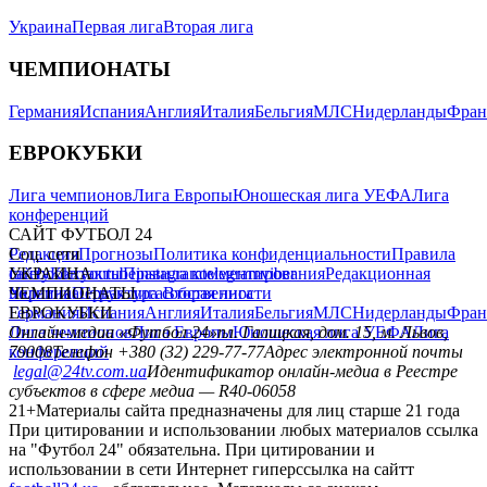
Украина
Первая лига
Вторая лига
ЧЕМПИОНАТЫ
Германия
Испания
Англия
Италия
Бельгия
МЛС
Нидерланды
Фран
ЕВРОКУБКИ
Лига чемпионов
Лига Европы
Юношеская лига УЕФА
Лига
конференций
САЙТ ФУТБОЛ 24
Редакция
Соц. сети
Прогнозы
Политика конфиденциальности
Правила
сайту
facebook
УКРАИНА
Контакты
x
youtube
Правила комментирования
instagram
telegram
viber
Редакционная
политика
Украина
ЧЕМПИОНАТЫ
Первая лига
Структура собственности
Вторая лига
Германия
ЕВРОКУБКИ
Испания
Англия
Италия
Бельгия
МЛС
Нидерланды
Фран
Лига чемпионов
Онлайн-медиа «Футбол 24»
Лига Европы
пл. Галицкая, дом. 15, м. Львов,
Юношеская лига УЕФА
Лига
конференций
79008
Телефон +380 (32) 229-77-77
Адрес электронной почты
legal@24tv.com.ua
Идентификатор онлайн-медиа в Реестре
субъектов в сфере медиа — R40-06058
21+
Материалы сайта предназначены для лиц старше 21 года
При цитировании и использовании любых материалов ссылка
на "Футбол 24" обязательна. При цитировании и
использовании в сети Интернет гиперссылка на сайтт