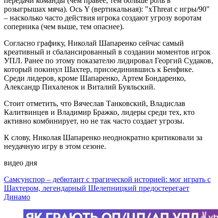
передачи команды (чем правее, тем больше роль в
розыгрышах мяча). Ось Y (вертикальная): "xThreat с игры/90"
– насколько часто действия игрока создают угрозу воротам
соперника (чем выше, тем опаснее).
Согласно графику, Николай Шапаренко сейчас самый
креативный и сбалансированный в создании моментов игрок
УПЛ. Ранее по этому показателю лидировал Георгий Судаков,
который покинул Шахтер, присоединившись к Бенфике.
Среди лидеров, кроме Шапаренко, Артем Бондаренко,
Александр Пихаленок и Виталий Буяльский.
Стоит отметить, что Вячеслав Танковский, Владислав
Калитвинцев и Владимир Бражко, лидеры среди тех, кто
активно комбинирует, но не так часто создает угрозы.
К слову, Николая Шапаренко неоднократно критиковали за
неудачную игру в этом сезоне.
видео дня
Самсунспор – дебютант с трагической историей: мог играть с
Шахтером, легендарный Шелепницкий предостерегает
Динамо