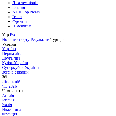
Ліга чемпіонів
Іспанія
АПЛ Top News
Італія
Франція
Німеччина
Укр
Рус
Новини спорту
Результати
Турніри
Україна
Україна
Перша ліга
Друга ліга
Кубок України
Суперкубок України
Збірна України
Збірні
Ліга націй
ЧС 2026
Чемпіонати
Англія
Іспанія
Італія
Німеччина
Франція