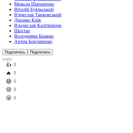
Микола Шапаренко
Віталій Буяльський
В'ячеслав Танковський
Динамо Київ
Владислав Калітвінцев
Шахтар
Володимир Бражко
Артем Бондаренко
Поділитись
Поділитись
️👍
0
️🔥
0
️😄
0
️😢
0
️🤬
0