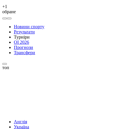
+
1
обране
Новини спорту
Результати
Турніри
ОІ 2026
Прогнози
Трансфери
топ
Англія
Україна