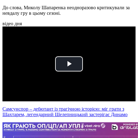
До слова, Миколу Шапаренка неодноразово критикували за
невдалу гру в цьому сезоні.
відео дня
Play
Video
Самсунспор – дебютант із трагічною історією: міг грати з
Шахтарем, легендарний Шелепницький застерігає Динамо