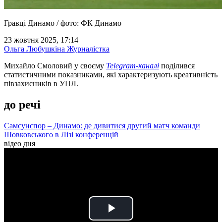
Гравці Динамо / фото: ФК Динамо
23 жовтня 2025, 17:14
Ольга Любушкіна
Журналістка
Михайло Смоловий у своєму
Telegram-каналі
поділився
статистичними показниками, які характеризують креативність
півзахисників в УПЛ.
до речі
Самсунспор – Динамо: де дивитися другий матч команди
Шовковського в Лізі конференцій
відео дня
Play