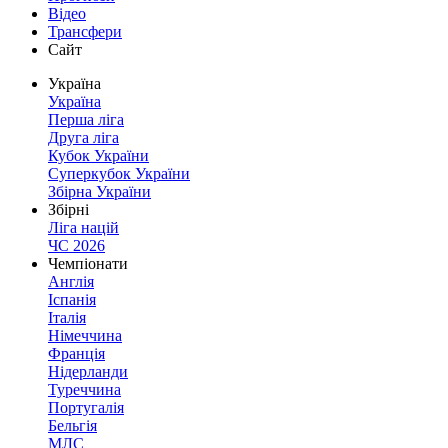
Відео
Трансфери
Сайт
Україна
Україна
Перша ліга
Друга ліга
Кубок України
Суперкубок України
Збірна України
Збірні
Ліга націй
ЧС 2026
Чемпіонати
Англія
Іспанія
Італія
Німеччина
Франція
Нідерланди
Туреччина
Португалія
Бельгія
МЛС