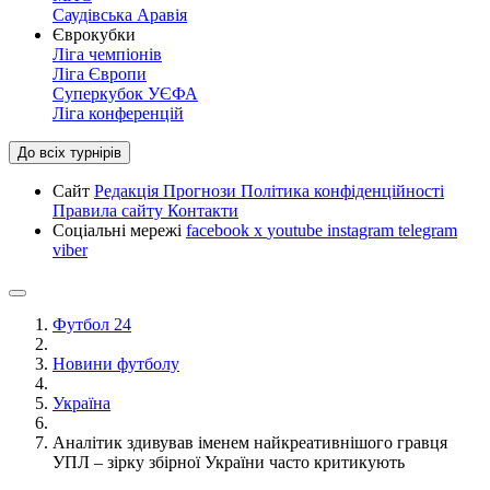
Саудівська Аравія
Єврокубки
Ліга чемпіонів
Ліга Європи
Суперкубок УЄФА
Ліга конференцій
До всіх турнірів
Сайт
Редакція
Прогнози
Політика конфіденційності
Правила сайту
Контакти
Соціальні мережі
facebook
x
youtube
instagram
telegram
viber
Футбол 24
Новини футболу
Україна
Аналітик здивував іменем найкреативнішого гравця
УПЛ – зірку збірної України часто критикують