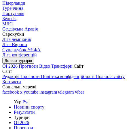
Нідерланди
Туреччина
Португалія
Бельгія
МЛС
Саудівська Аравія
Єврокубки
Ліга чемпіонів
Ліга Європи
Суперкубок УЄФА
Ліга конференцій
До всіх турнірів
ОІ 2026
Прогнози
Відео
Трансфери
Сайт
Сайт
Редакція
Прогнози
Політика конфіденційності
Правила сайту
Контакти
Соціальні мережі
facebook
x
youtube
instagram
telegram
viber
Укр
Рус
Новини спорту
Результати
Турніри
ОІ 2026
Прогнози