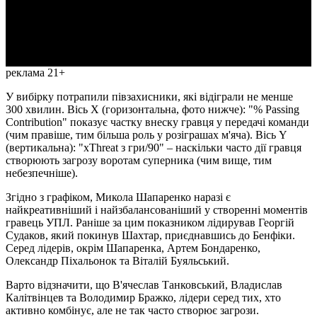
Video
реклама 21+
У вибірку потрапили півзахисники, які відіграли не менше
300 хвилин. Вісь X (горизонтальна, фото нижче): "% Passing
Contribution" показує частку внеску гравця у передачі команди
(чим правіше, тим більша роль у розіграшах м'яча). Вісь Y
(вертикальна): "xThreat з гри/90" – наскільки часто дії гравця
створюють загрозу воротам суперника (чим вище, тим
небезпечніше).
Згідно з графіком, Микола Шапаренко наразі є
найкреативніший і найзбалансованіший у створенні моментів
гравець УПЛ. Раніше за цим показником лідирував Георгій
Судаков, який покинув Шахтар, приєднавшись до Бенфіки.
Серед лідерів, окрім Шапаренка, Артем Бондаренко,
Олександр Піхальонок та Віталій Буяльський.
Варто відзначити, що В'ячеслав Танковський, Владислав
Калітвінцев та Володимир Бражко, лідери серед тих, хто
активно комбінує, але не так часто створює загрози.