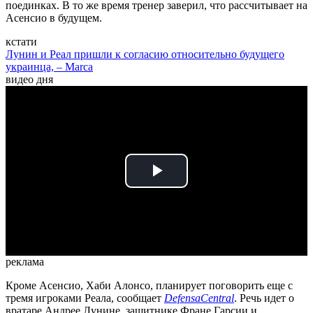
поединках. В то же время тренер заверил, что рассчитывает на
Асенсио в будущем.
кстати
Лунин и Реал пришли к согласию относительно будущего
украинца, – Marca
видео дня
Play
Video
реклама
Кроме Асенсио, Хаби Алонсо, планирует поговорить еще с
тремя игроками Реала, сообщает
DefensaCentral
. Речь идет о
вратаре Андрее Лунине, защитнике Фране Гарсии и