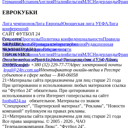
Германия
Испания
Англия
Италия
Бельгия
МЛС
Нидерланды
Фран
ЕВРОКУБКИ
Лига чемпионов
Лига Европы
Юношеская лига УЕФА
Лига
конференций
САЙТ ФУТБОЛ 24
Редакция
Соц. сети
Прогнозы
Политика конфиденциальности
Правила
сайту
facebook
УКРАИНА
Контакты
x
youtube
Правила комментирования
instagram
telegram
viber
Редакционная
политика
Украина
ЧЕМПИОНАТЫ
Первая лига
Структура собственности
Вторая лига
Германия
ЕВРОКУБКИ
Испания
Англия
Италия
Бельгия
МЛС
Нидерланды
Фран
Лига чемпионов
Онлайн-медиа «Футбол 24»
Лига Европы
пл. Галицкая, дом. 15, м. Львов,
Юношеская лига УЕФА
Лига
конференций
79008
Телефон +380 (32) 229-77-77
Адрес электронной почты
legal@24tv.com.ua
Идентификатор онлайн-медиа в Реестре
субъектов в сфере медиа — R40-06058
21+
Материалы сайта предназначены для лиц старше 21 года
При цитировании и использовании любых материалов ссылка
на "Футбол 24" обязательна. При цитировании и
использовании в сети Интернет гиперссылка на сайтт
football24.ua
обязательное. Материалы со знаком
"Спецпроект", "Партнерский материал", "Реклама", "Новости
компаний" публикуем на правах рекламы.
21+
Материалы сайта предназначены для лиц старше 21 года
Все права защищены. © 2005 -
2026
, ЧАО
"Телерадиокомпания Люкс". "Футбол 24".