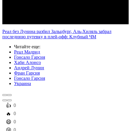
Video
Реал без Лунина разбил Зальцбург, Аль-Хиляль забрал
последнюю путевку в плей-офф: Клубный ЧМ
Читайте еще
:
Реал Мадрид
Гонсало Гарсия
Хаби Алонсо
Андрей Лунин
Фран Гарсия
Гонсало Гарсия
Украина
️👍
0
️🔥
0
️😄
0
️😢
0