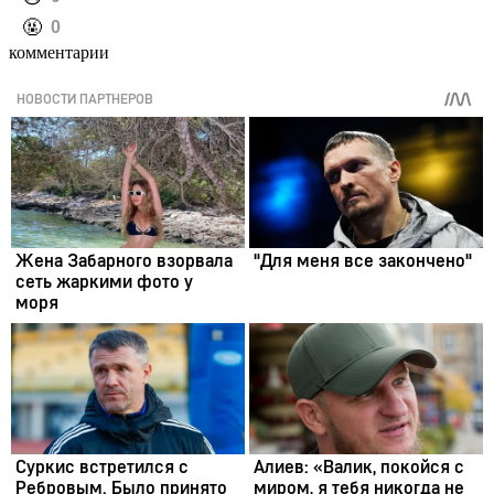
️🤬
0
комментарии