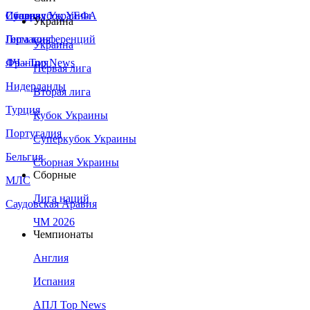
Сборная Украины
Италия
Суперкубок УЕФА
Украина
Германия
Лига конференций
Украина
Франция
ЛЧ - Top News
Первая лига
Нидерланды
Вторая лига
Турция
Кубок Украины
Португалия
Суперкубок Украины
Бельгия
Сборная Украины
Сборные
МЛС
Лига наций
Саудовская Аравия
ЧМ 2026
Чемпионаты
Англия
Испания
АПЛ Top News