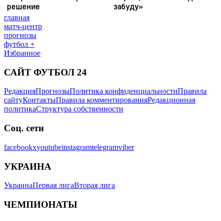
главная
матч-центр
прогнозы
футбол +
Избранное
САЙТ ФУТБОЛ 24
Редакция
Прогнозы
Политика конфиденциальности
Правила
сайту
Контакты
Правила комментирования
Редакционная
политика
Структура собственности
Соц. сети
facebook
x
youtube
instagram
telegram
viber
УКРАИНА
Украина
Первая лига
Вторая лига
ЧЕМПИОНАТЫ