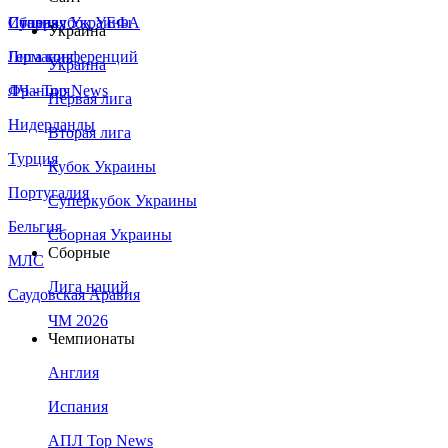
Сборная Украины
Италия
Суперкубок УЕФА
Украина
Германия
Лига конференций
Украина
Франция
ЛЧ - Top News
Первая лига
Нидерланды
Вторая лига
Турция
Кубок Украины
Португалия
Суперкубок Украины
Бельгия
Сборная Украины
Сборные
МЛС
Лига наций
Саудовская Аравия
ЧМ 2026
Чемпионаты
Англия
Испания
АПЛ Top News