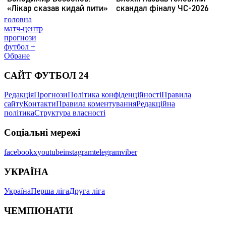
головна
матч-центр
прогнози
футбол +
Обране
САЙТ ФУТБОЛ 24
Редакція
Прогнози
Політика конфіденційності
Правила
сайту
Контакти
Правила коментування
Редакційна
політика
Структура власності
Соціальні мережі
facebook
x
youtube
instagram
telegram
viber
УКРАЇНА
Україна
Перша ліга
Друга ліга
ЧЕМПІОНАТИ