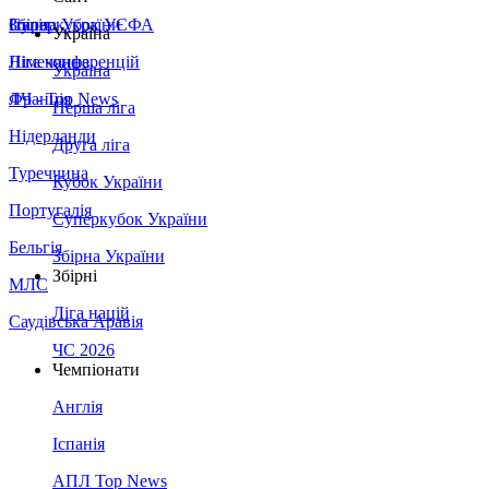
Збірна України
Італія
Суперкубок УЄФА
Україна
Німеччина
Ліга конференцій
Україна
Франція
ЛЧ - Top News
Перша ліга
Нідерланди
Друга ліга
Туреччина
Кубок України
Португалія
Суперкубок України
Бельгія
Збірна України
Збірні
МЛС
Ліга націй
Саудівська Аравія
ЧС 2026
Чемпіонати
Англія
Іспанія
АПЛ Top News