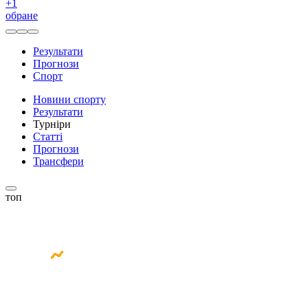
+
1
обране
Результати
Прогнози
Спорт
Новини спорту
Результати
Турніри
Статті
Прогнози
Трансфери
топ