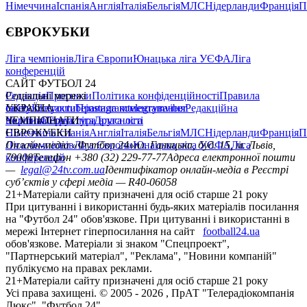
Німеччина
Іспанія
Англія
Італія
Бельгія
МЛС
Нідерланди
Франція
П
ЄВРОКУБКИ
Ліга чемпіонів
Ліга Європи
Юнацька ліга УЄФА
Ліга
конференцій
САЙТ ФУТБОЛ 24
Редакція
Соціальні мережі
Прогнози
Політика конфіденційності
Правила
сайту
facebook
УКРАЇНА
Контакти
x
youtube
Правила коментування
instagram
telegram
viber
Редакційна
політика
Україна
ЧЕМПІОНАТИ
Перша ліга
Структура власності
Друга ліга
Німеччина
ЄВРОКУБКИ
Іспанія
Англія
Італія
Бельгія
МЛС
Нідерланди
Франція
П
Ліга чемпіонів
Онлайн-медіа «Футбол 24»
Ліга Європи
Юнацька ліга УЄФА
пл. Галицька, буд. 15, м. Львів,
Ліга
конференцій
79008
Телефон +380 (32) 229-77-77
Адреса електронної пошти
—
legal@24tv.com.ua
Ідентифікатор онлайн-медіа в Реєстрі
суб’єктів у сфері медіа — R40-06058
21+
Матеріали сайту призначені для осіб старше 21 року
При цитуванні і використанні будь-яких матеріалів посилання
на "Футбол 24" обов'язкове. При цитуванні і використанні в
мережі Інтернет гіперпосилання на сайт
football24.ua
обов'язкове. Матеріали зі знаком "Спецпроект",
"Партнерський матеріал", "Реклама", "Новини компаній"
публікуємо на правах реклами.
21+
Матеріали сайту призначені для осіб старше 21 року
Усi права захищенi. © 2005 -
2026
, ПрАТ "Телерадіокомпанія
Люкс". "Футбол 24".