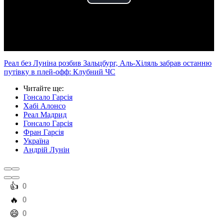
Play
Video
Реал без Луніна розбив Зальцбург, Аль-Хіляль забрав останню
путівку в плей-офф: Клубний ЧС
Читайте ще
:
Гонсало Гарсія
Хабі Алонсо
Реал Мадрид
Гонсало Гарсія
Фран Гарсія
Україна
Андрій Лунін
️👍
0
️🔥
0
️😄
0