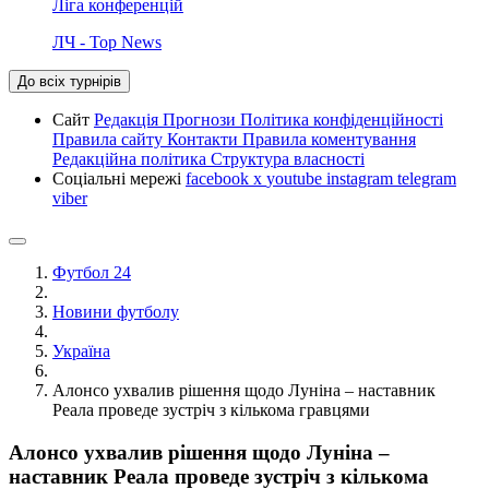
Ліга конференцій
ЛЧ - Top News
До всіх турнірів
Сайт
Редакція
Прогнози
Політика конфіденційності
Правила сайту
Контакти
Правила коментування
Редакційна політика
Структура власності
Соціальні мережі
facebook
x
youtube
instagram
telegram
viber
Футбол 24
Новини футболу
Україна
Алонсо ухвалив рішення щодо Луніна – наставник
Реала проведе зустріч з кількома гравцями
Алонсо ухвалив рішення щодо Луніна –
наставник Реала проведе зустріч з кількома