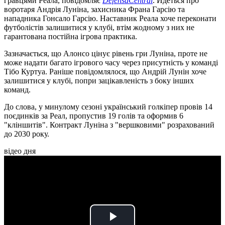
гравцями Реала, повідомляє
DefensaCentral
. Йдеться про
воротаря Андрія Луніна, захисника Франа Гарсію та
нападника Гонсало Гарсію. Наставник Реала хоче переконати
футболістів залишитися у клубі, втім жодному з них не
гарантована постійна ігрова практика.
Зазначається, що Алонсо цінує рівень гри Луніна, проте не
може надати багато ігрового часу через присутність у команді
Тібо Куртуа. Раніше повідомлялося, що Андрій Лунін хоче
залишитися у клубі, попри зацікавленість з боку інших
команд.
До слова, у минулому сезоні український голкіпер провів 14
поєдинків за Реал, пропустив 19 голів та оформив 6
"кліншитів". Контракт Луніна з "вершковими" розрахований
до 2030 року.
відео дня