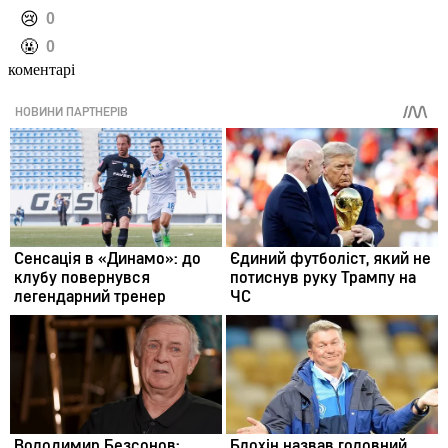
️😢
0
️🤬
0
коментарі