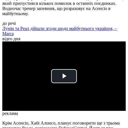
який припустився кількох помилок в останніх поєдинках.
Водночас тренер запевнив, що розраховує на Асенсіо в
майбутньому.
до речі
Лунін та Реал дійшли згоди щодо майбутнього українця, –
Marca
відео дня
Play
Video
реклама
Крім Асенсіо, Хабі Алонсо, планує поговорити ще з трьома