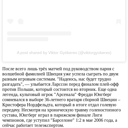
A post shared by Viktor Gyökeres (@viktorgyokeres)
После всего лишь трёх матчей под руководством парня с
волшебной фамилией Швеция уже успела сыграть по двум
разным игровым системам. "Надеюсь, нас будет трудно
разгадать", — улыбается Ларссон перед финалом плей-офф
против Польши, который состоится во вторник. Еще одна
легенда, культовый игрок "Арсенала" Фредди Юнгберг
сомневался в выборе 36-летнего вратаря сборной Швеции –
Кристофера Нордфельдта, который в итоге отдал голевую
передачу. Несмотря на хроническую травму голеностопного
сустава, Юнгберг играл в парижском финале Лиги
чемпионов, где уступил "Барселоне" 1:2 в мае 2006 года, а
сейчас работает телеэкспертом.