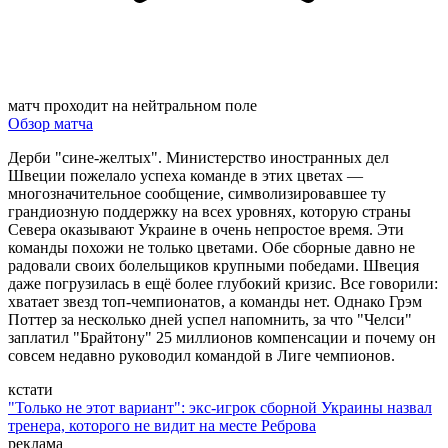
матч проходит на нейтральном поле
Обзор матча
Дерби "сине-желтых". Министерство иностранных дел
Швеции пожелало успеха команде в этих цветах —
многозначительное сообщение, символизировавшее ту
грандиозную поддержку на всех уровнях, которую страны
Севера оказывают Украине в очень непростое время. Эти
команды похожи не только цветами. Обе сборные давно не
радовали своих болельщиков крупными победами. Швеция
даже погрузилась в ещё более глубокий кризис. Все говорили:
хватает звезд топ-чемпионатов, а команды нет. Однако Грэм
Поттер за несколько дней успел напомнить, за что "Челси"
заплатил "Брайтону" 25 миллионов компенсации и почему он
совсем недавно руководил командой в Лиге чемпионов.
кстати
"Только не этот вариант": экс-игрок сборной Украины назвал
тренера, которого не видит на месте Реброва
реклама