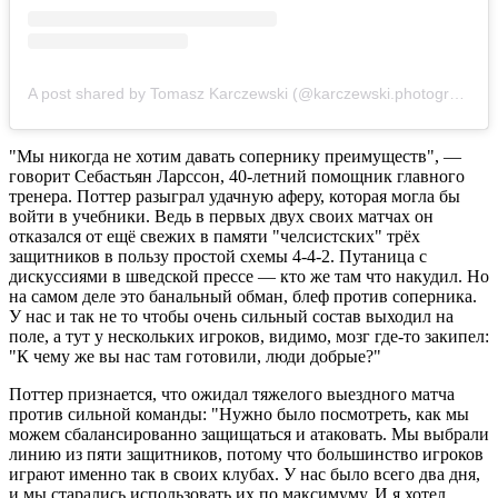
A post shared by Tomasz Karczewski (@karczewski.photography)
"Мы никогда не хотим давать сопернику преимуществ", —
говорит Себастьян Ларссон, 40-летний помощник главного
тренера. Поттер разыграл удачную аферу, которая могла бы
войти в учебники. Ведь в первых двух своих матчах он
отказался от ещё свежих в памяти "челсистских" трёх
защитников в пользу простой схемы 4-4-2. Путаница с
дискуссиями в шведской прессе — кто же там что накудил. Но
на самом деле это банальный обман, блеф против соперника.
У нас и так не то чтобы очень сильный состав выходил на
поле, а тут у нескольких игроков, видимо, мозг где-то закипел:
"К чему же вы нас там готовили, люди добрые?"
Поттер признается, что ожидал тяжелого выездного матча
против сильной команды: "Нужно было посмотреть, как мы
можем сбалансированно защищаться и атаковать. Мы выбрали
линию из пяти защитников, потому что большинство игроков
играют именно так в своих клубах. У нас было всего два дня,
и мы старались использовать их по максимуму. И я хотел,