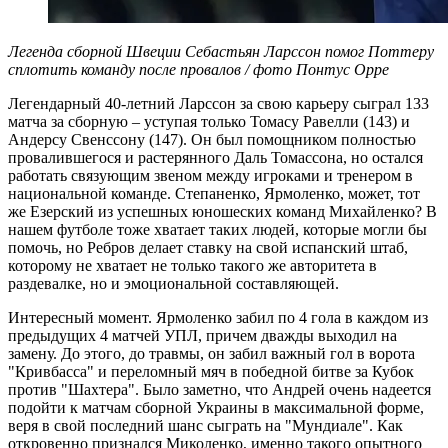
Легенда сборной Швеции Себастьян Ларссон помог Поттеру
сплотить команду после провалов / фото Понтус Орре
Легендарный 40-летний Ларссон за свою карьеру сыграл 133
матча за сборную – уступая только Томасу Равелли (143) и
Андерсу Свенссону (147). Он был помощником полностью
провалившегося и растерянного Даль Томассона, но остался
работать связующим звеном между игроками и тренером в
национальной команде. Степаненко, Ярмоленко, может, тот
же Езерский из успешных юношеских команд Михайленко? В
нашем футболе тоже хватает таких людей, которые могли бы
помочь, но Ребров делает ставку на свой испанский штаб,
которому не хватает не только такого же авторитета в
раздевалке, но и эмоциональной составляющей.
Интересный момент. Ярмоленко забил по 4 гола в каждом из
предыдущих 4 матчей УПЛ, причем дважды выходил на
замену. До этого, до травмы, он забил важный гол в ворота
"Кривбасса" и переломный мяч в победной битве за Кубок
против "Шахтера". Было заметно, что Андрей очень надеется
подойти к матчам сборной Украины в максимальной форме,
веря в свой последний шанс сыграть на "Мундиале". Как
откровенно признался Миколенко, именно такого опытного