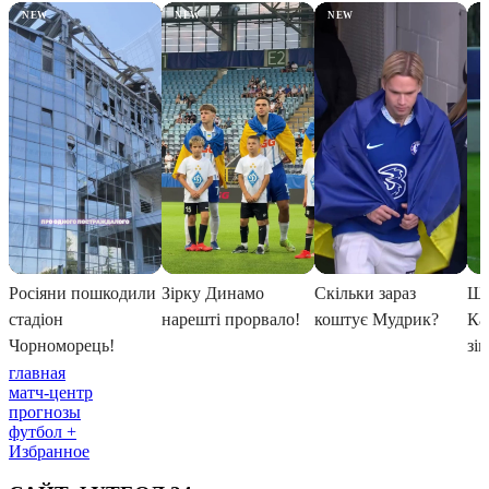
главная
матч-центр
прогнозы
футбол +
Избранное