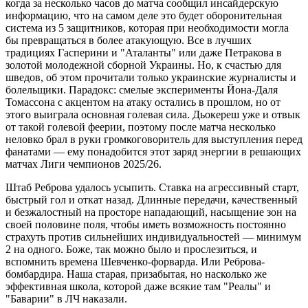
когда за несколько часов до матча сообщил инсайдерскую
информацию, что на самом деле это будет оборонительная
система из 5 защитников, которая при необходимости могла
бы превращаться в более атакующую. Все в лучших
традициях Гасперини и "Аталанты" или даже Петракова в
золотой молодежной сборной Украины. Но, к счастью для
шведов, об этом прочитали только украинские журналисты и
болельщики. Парадокс: смелые эксперименты Йона-Даля
Томассона с акцентом на атаку остались в прошлом, но от
этого выиграла основная голевая сила. Дьокереш уже и отвык
от такой голевой феерии, поэтому после матча несколько
неловко брал в руки громкоговоритель для выступления перед
фанатами — ему понадобится этот заряд энергии в решающих
матчах Лиги чемпионов 2025/26.
Штаб Реброва удалось усыпить. Ставка на агрессивный старт,
быстрый гол и откат назад. Длинные передачи, качественный
и безжалостный на просторе нападающий, насыщение зон на
своей половине поля, чтобы иметь возможность постоянно
страхуть против сильнейших индивидуальностей — минимум
2 на одного. Боже, так можно было и прослезиться, и
вспомнить времена Шевченко-форварда. Или Реброва-
бомбардира. Наша старая, призабытая, но насколько же
эффективная школа, которой даже всякие там "Реалы" и
"Баварии" в ЛЧ наказали.