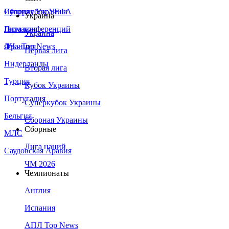
Сборная Украины
Италия
Суперкубок УЕФА
Украина
Германия
Лига конференций
Украина
Франция
ЛЧ - Top News
Первая лига
Нидерланды
Вторая лига
Турция
Кубок Украины
Португалия
Суперкубок Украины
Бельгия
Сборная Украины
Сборные
МЛС
Лига наций
Саудовская Аравия
ЧМ 2026
Чемпионаты
Англия
Испания
АПЛ Top News