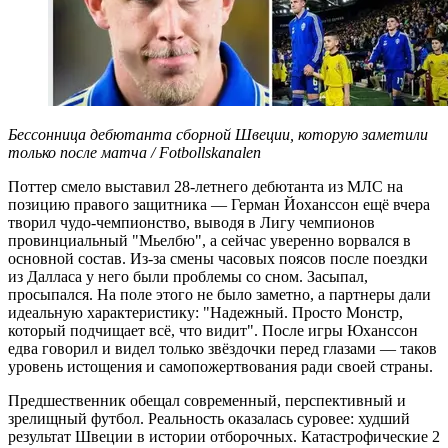
Бессонница дебютанта сборной Швеции, которую заметили
только после матча / Fotbollskanalen
Поттер смело выставил 28-летнего дебютанта из МЛС на
позицию правого защитника — Герман Йоханссон ещё вчера
творил чудо-чемпионство, выводя в Лигу чемпионов
провинциальный "Мьелбю", а сейчас уверенно ворвался в
основной состав. Из-за смены часовых поясов после поездки
из Далласа у него были проблемы со сном. Засыпал,
просыпался. На поле этого не было заметно, а партнеры дали
идеальную характеристику: "Надежный. Просто Монстр,
который подчищает всё, что видит". После игры Юханссон
едва говорил и видел только звёздочки перед глазами — таков
уровень истощения и самопожертвования ради своей страны.
Предшественник обещал современный, перспективный и
зрелищный футбол. Реальность оказалась суровее: худший
результат Швеции в истории отборочных. Катастрофические 2