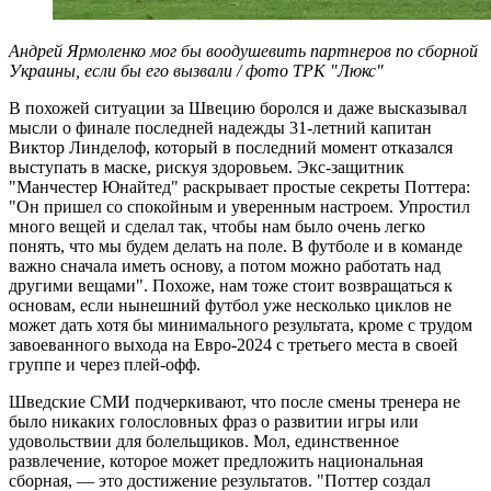
Андрей Ярмоленко мог бы воодушевить партнеров по сборной
Украины, если бы его вызвали / фото ТРК "Люкс"
В похожей ситуации за Швецию боролся и даже высказывал
мысли о финале последней надежды 31-летний капитан
Виктор Линделоф, который в последний момент отказался
выступать в маске, рискуя здоровьем. Экс-защитник
"Манчестер Юнайтед" раскрывает простые секреты Поттера:
"Он пришел со спокойным и уверенным настроем. Упростил
много вещей и сделал так, чтобы нам было очень легко
понять, что мы будем делать на поле. В футболе и в команде
важно сначала иметь основу, а потом можно работать над
другими вещами". Похоже, нам тоже стоит возвращаться к
основам, если нынешний футбол уже несколько циклов не
может дать хотя бы минимального результата, кроме с трудом
завоеванного выхода на Евро-2024 с третьего места в своей
группе и через плей-офф.
Шведские СМИ подчеркивают, что после смены тренера не
было никаких голословных фраз о развитии игры или
удовольствии для болельщиков. Мол, единственное
развлечение, которое может предложить национальная
сборная, — это достижение результатов. "Поттер создал