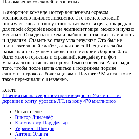
Пономаренко со скамейки запасных.
В аморфной команде Поттер волшебным образом
молниеносно привнес лидерство. Это тренер, который
понимает: когда на кону стоит такая важная цель, как редкий
для твоей сборной выход на чемпионат мира, можно и нужно
меняться. Отходить от схем и шаблонов, отвергать наивность
и идеализм. Ставить во главу угла результат. Это был не
привлекательный футбол, от которого Швеция стала бы
размышлять о лучшем поколении в истории сборной. Зато
было много терпения и страданий, каждый аут и фол
максимально затягивали время. Темп сбавлялся. А всё ради
того, чтобы после матча слиться в искреннем порыве
единства игроков с болельщиками. Помните? Мы ведь тоже
такое переживали с Шевченко.
кстати
Швеция нашла секретное противоядие от Украины – из
деревни в элиту, уровень ЛЧ, на кону 470 миллионов
Читайте еще
:
Виктор Линделёф
Кристоффер Нордфельдт
Украина - Швеция
Антони Эланга