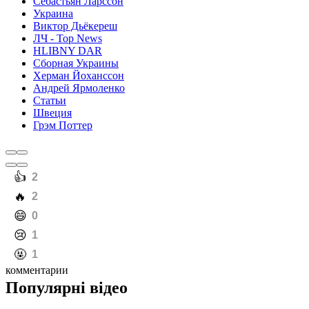
Себастьян Ларссон
Украина
Виктор Дьёкереш
ЛЧ - Top News
HLIBNY DAR
Сборная Украины
Херман Йоханссон
Андрей Ярмоленко
Статьи
Швеция
Грэм Поттер
️👍
2
️🔥
2
️😄
0
️😢
1
️🤬
1
комментарии