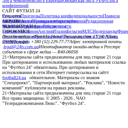
Лига чемпионов
Лига Европы
Юношеская лига УЕФА
Лига
конференций
САЙТ ФУТБОЛ 24
Редакция
Соц. сети
Прогнозы
Политика конфиденциальности
Правила
сайту
facebook
УКРАИНА
Контакты
x
youtube
Правила комментирования
instagram
telegram
viber
Редакционная
политика
Украина
ЧЕМПИОНАТЫ
Первая лига
Структура собственности
Вторая лига
Германия
ЕВРОКУБКИ
Испания
Англия
Италия
Бельгия
МЛС
Нидерланды
Фран
Лига чемпионов
Онлайн-медиа «Футбол 24»
Лига Европы
пл. Галицкая, дом. 15, м. Львов,
Юношеская лига УЕФА
Лига
конференций
79008
Телефон +380 (32) 229-77-77
Адрес электронной почты
legal@24tv.com.ua
Идентификатор онлайн-медиа в Реестре
субъектов в сфере медиа — R40-06058
21+
Материалы сайта предназначены для лиц старше 21 года
При цитировании и использовании любых материалов ссылка
на "Футбол 24" обязательна. При цитировании и
использовании в сети Интернет гиперссылка на сайтт
football24.ua
обязательное. Материалы со знаком
"Спецпроект", "Партнерский материал", "Реклама", "Новости
компаний" публикуем на правах рекламы.
21+
Материалы сайта предназначены для лиц старше 21 года
Все права защищены. © 2005 -
2026
, ЧАО
"Телерадиокомпания Люкс". "Футбол 24".