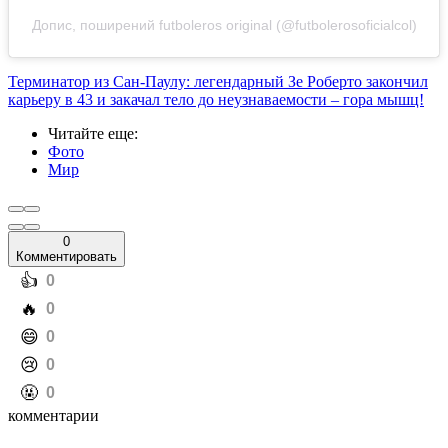
Допис, поширений futboleros original (@futbolerosoficialcol)
Терминатор из Сан-Паулу: легендарный Зе Роберто закончил
карьеру в 43 и закачал тело до неузнаваемости – гора мышц!
Читайте еще
:
Фото
Мир
0
Комментировать
️👍
0
️🔥
0
️😄
0
️😢
0
️🤬
0
комментарии