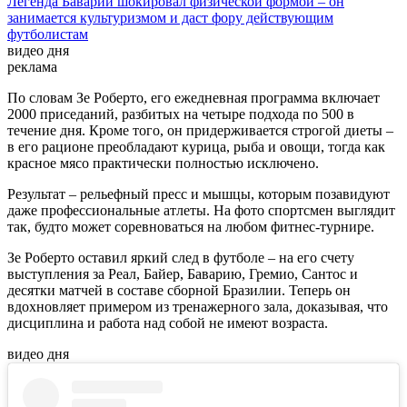
Легенда Баварии шокировал физической формой – он
занимается культуризмом и даст фору действующим
футболистам
видео дня
реклама
По словам Зе Роберто, его ежедневная программа включает
2000 приседаний, разбитых на четыре подхода по 500 в
течение дня. Кроме того, он придерживается строгой диеты –
в его рационе преобладают курица, рыба и овощи, тогда как
красное мясо практически полностью исключено.
Результат – рельефный пресс и мышцы, которым позавидуют
даже профессиональные атлеты. На фото спортсмен выглядит
так, будто может соревноваться на любом фитнес-турнире.
Зе Роберто оставил яркий след в футболе – на его счету
выступления за Реал, Байер, Баварию, Гремио, Сантос и
десятки матчей в составе сборной Бразилии. Теперь он
вдохновляет примером из тренажерного зала, доказывая, что
дисциплина и работа над собой не имеют возраста.
видео дня