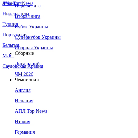
Франция
ЛЧ - Top News
Первая лига
Нидерланды
Вторая лига
Турция
Кубок Украины
Португалия
Суперкубок Украины
Бельгия
Сборная Украины
Сборные
МЛС
Лига наций
Саудовская Аравия
ЧМ 2026
Чемпионаты
Англия
Испания
АПЛ Top News
Италия
Германия