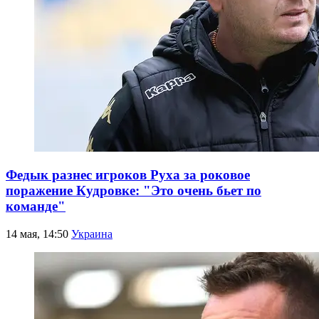
Федык разнес игроков Руха за роковое
поражение Кудровке: "Это очень бьет по
команде"
14 мая, 14:50
Украина