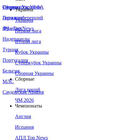
Сборная Украины
Италия
Суперкубок УЕФА
Украина
Германия
Лига конференций
Украина
Франция
ЛЧ - Top News
Первая лига
Нидерланды
Вторая лига
Турция
Кубок Украины
Португалия
Суперкубок Украины
Бельгия
Сборная Украины
Сборные
МЛС
Лига наций
Саудовская Аравия
ЧМ 2026
Чемпионаты
Англия
Испания
АПЛ Top News