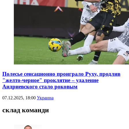
Полесье сенсационно проиграло Руху, продлив
"желто-черное" проклятие – удаление
Андриевского стало роковым
07.12.2025, 18:00
Украина
склад команди