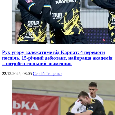
Рух угору залежатиме від Карпат: 4 перемоги
поспіль, 15-річний дебютант, найкраща академія
– потрібен спільний знаменник
22.12.2025, 08:05
Сергій Тищенко