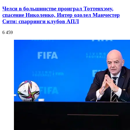
Челси в большинстве проиграл Тоттенхэму,
спасение Николенко, Интер одолел Манчестер
Сити: спарринги клубов АПЛ
6 459