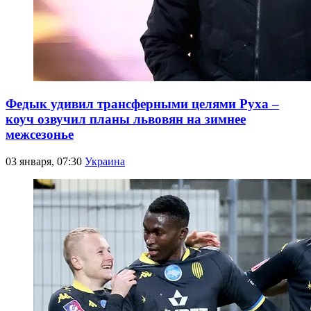
Федык удивил трансферными целями Руха –
коуч озвучил планы львовян на зимнее
межсезонье
03 января, 07:30
Украина