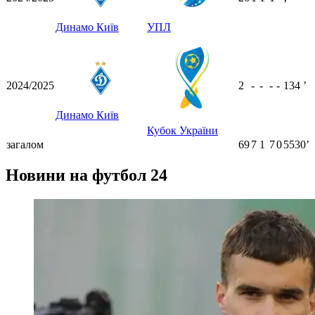
ʼ
Динамо Київ
УПЛ
2024/2025
2
-
-
-
-
134
ʼ
Динамо Київ
Кубок України
загалом
69
7
1
7
0
5530ʼ
Новини на футбол 24