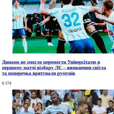
Динамо не змогло перемогти Універсітатю в
першому матчі відбору ЛЄ – вимкнення світла
та поперечка врятували румунів
6 174