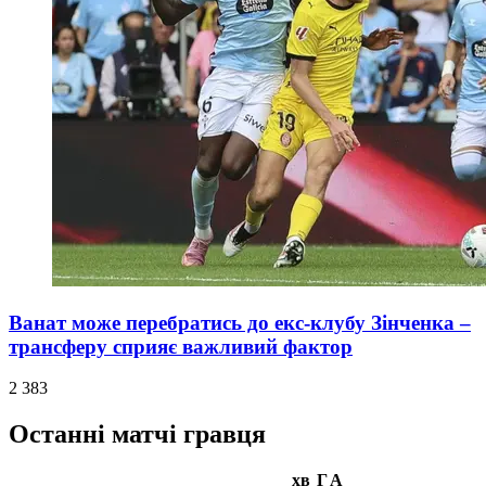
Ванат може перебратись до екс-клубу Зінченка –
трансферу сприяє важливий фактор
2 383
Останні матчі гравця
хв
Г
А