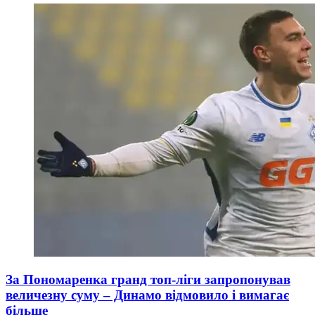
За Пономаренка гранд топ-ліги запропонував
величезну суму – Динамо відмовило і вимагає
більше