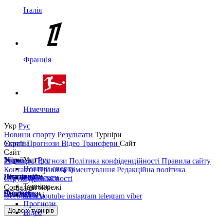
Італія
Франція
Німеччина
Укр
Рус
Новини спорту
Результати
Турніри
Україна
Статті
Прогнози
Відео
Трансфери
Сайт
Сайт
Україна
Збірні
Укр
Рус
Редакція
Прогнози
Політика конфіденційності
Правила сайту
Новини спорту
Контакти
Правила коментування
Редакційна політика
Перша ліга
Ліга націй
Чемпіонати
Результати
Структура власності
Турніри
Соціальні мережі
Друга ліга
ЧС 2026
Англія
Єврокубки
Статті
facebook
x
youtube
instagram
telegram
viber
Прогнози
Кубок України
Іспанія
Ліга чемпіонів
До всіх турнірів
Відео