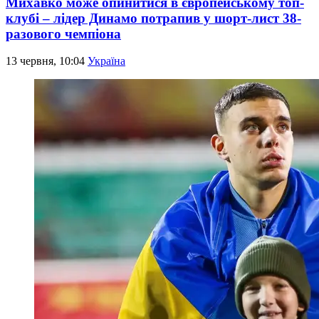
Михавко може опинитися в європейському топ-
клубі – лідер Динамо потрапив у шорт-лист 38-
разового чемпіона
13 червня, 10:04
Україна