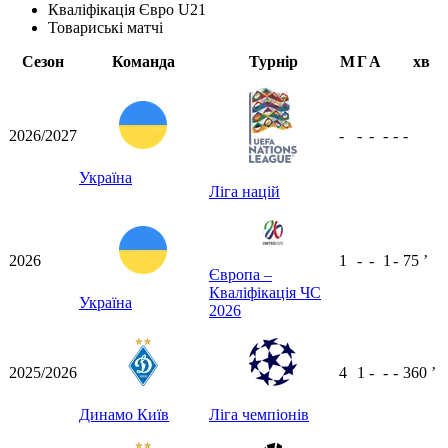
Кваліфікація Євро U21
Товариські матчі
Сезон
Команда
Турнір
М
Г
А
хв
2026/2027
-
-
-
-
-
-
Україна
Ліга націй
2026
1
-
-
1
-
75
ʼ
Європа –
Кваліфікація ЧС
Україна
2026
2025/2026
4
1
-
-
-
360
ʼ
Динамо Київ
Ліга чемпіонів