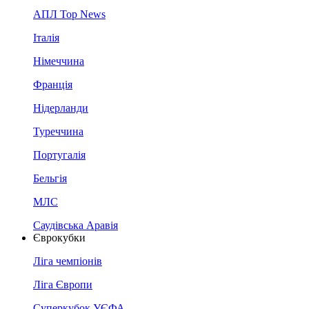
АПЛ Top News
Італія
Німеччина
Франція
Нідерланди
Туреччина
Португалія
Бельгія
МЛС
Саудівська Аравія
Єврокубки
Ліга чемпіонів
Ліга Європи
Суперкубок УЄФА