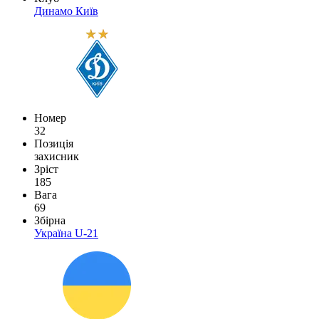
Динамо Київ
Номер
32
Позиція
захисник
Зріст
185
Вага
69
Збірна
Україна U-21