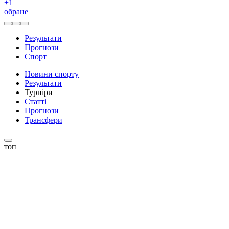
+
1
обране
Результати
Прогнози
Спорт
Новини спорту
Результати
Турніри
Статті
Прогнози
Трансфери
топ