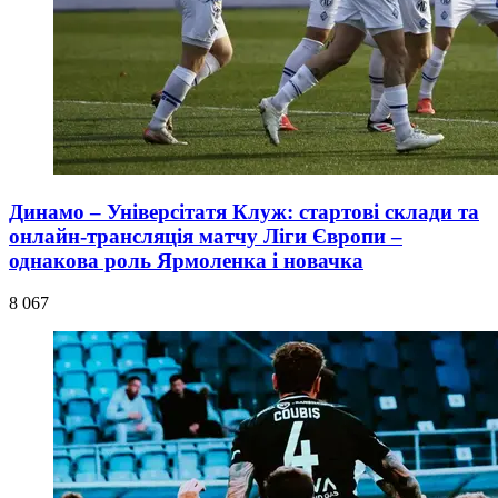
Динамо – Універсітатя Клуж: стартові склади та
онлайн-трансляція матчу Ліги Європи –
однакова роль Ярмоленка і новачка
8 067