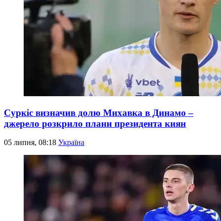
Суркіс визначив долю Михавка в Динамо –
джерело розкрило плани президента киян
05 липня, 08:18
Україна