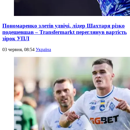
Пономаренко злетів удвічі, лідер Шахтаря різко
подешевшав – Transfermarkt переглянув вартість
зірок УПЛ
03 червня, 08:54
Україна