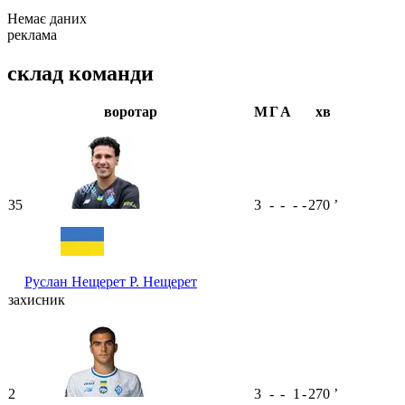
Немає даних
реклама
склад команди
воротар
М
Г
А
хв
35
3
-
-
-
-
270
ʼ
Руслан Нещерет
Р. Нещерет
захисник
2
3
-
-
1
-
270
ʼ