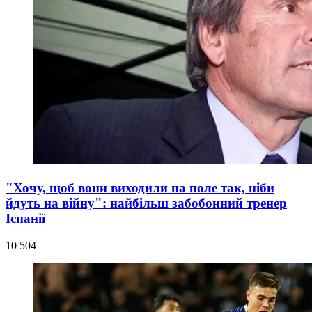
"Хочу, щоб вони виходили на поле так, ніби
йдуть на війну": найбільш забобонний тренер
Іспанії
10 504