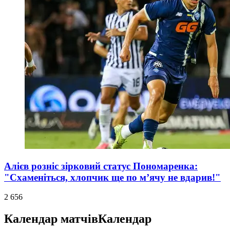
Алієв розніс зірковий статус Пономаренка:
"Схаменіться, хлопчик ще по м’ячу не вдарив!"
2 656
Календар матчів
Календар