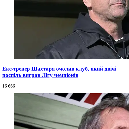
Екс-тренер Шахтаря очолив клуб, який двічі
поспіль виграв Лігу чемпіонів
16 666