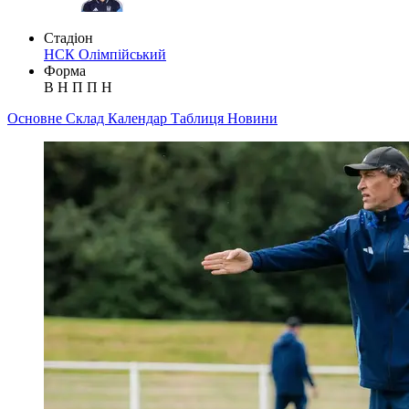
Стадіон
НСК Олімпійський
Форма
В
Н
П
П
Н
Основне
Склад
Календар
Таблиця
Новини