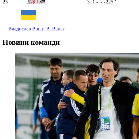
25
3
1
-
-
-
225
ʼ
Владислав Ванат
В. Ванат
Новини команди