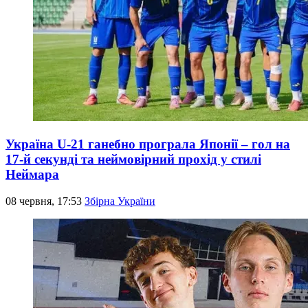
Україна U-21 ганебно програла Японії – гол на
17-й секунді та неймовірний прохід у стилі
Неймара
08 червня, 17:53
Збірна України