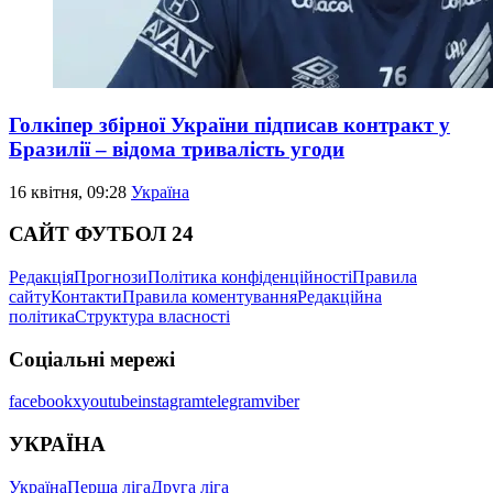
Голкіпер збірної України підписав контракт у
Бразилії – відома тривалість угоди
16 квітня, 09:28
Україна
САЙТ ФУТБОЛ 24
Редакція
Прогнози
Політика конфіденційності
Правила
сайту
Контакти
Правила коментування
Редакційна
політика
Структура власності
Соціальні мережі
facebook
x
youtube
instagram
telegram
viber
УКРАЇНА
Україна
Перша ліга
Друга ліга