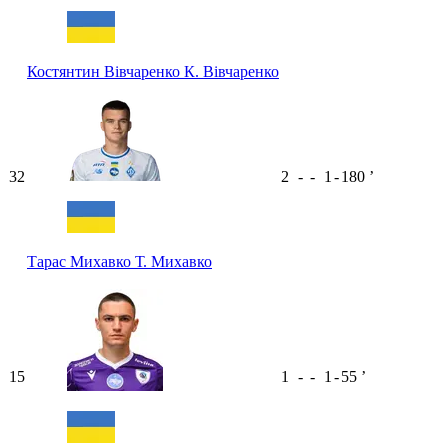
Костянтин Вівчаренко
К. Вівчаренко
32
2
-
-
1
-
180
ʼ
Тарас Михавко
Т. Михавко
15
1
-
-
1
-
55
ʼ