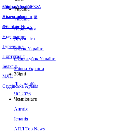
Збірна України
Італія
Суперкубок УЄФА
Україна
Німеччина
Ліга конференцій
Україна
Франція
ЛЧ - Top News
Перша ліга
Нідерланди
Друга ліга
Туреччина
Кубок України
Португалія
Суперкубок України
Бельгія
Збірна України
Збірні
МЛС
Ліга націй
Саудівська Аравія
ЧС 2026
Чемпіонати
Англія
Іспанія
АПЛ Top News