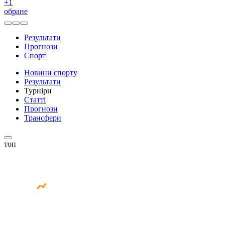
+
1
обране
Результати
Прогнози
Спорт
Новини спорту
Результати
Турніри
Статті
Прогнози
Трансфери
топ