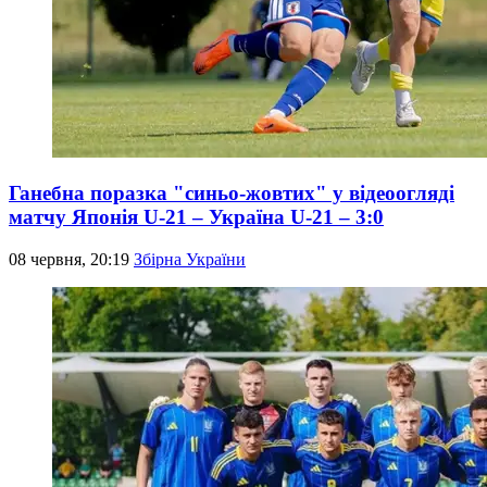
Ганебна поразка "синьо-жовтих" у відеоогляді
матчу Японія U-21 – Україна U-21 – 3:0
08 червня, 20:19
Збірна України