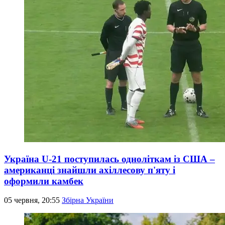
Україна U-21 поступилась одноліткам із США –
американці знайшли ахіллесову п'яту і
оформили камбек
05 червня, 20:55
Збірна України