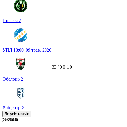
Полісся
2
УПЛ
18:00,
09 трав. 2026
33
ʼ
0
0
1
0
Оболонь
2
Епіцентр
2
До усіх матчів
реклама