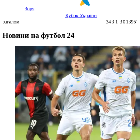
Зоря
Кубок України
загалом
34
3
1
3
0
1395ʼ
Новини на футбол 24