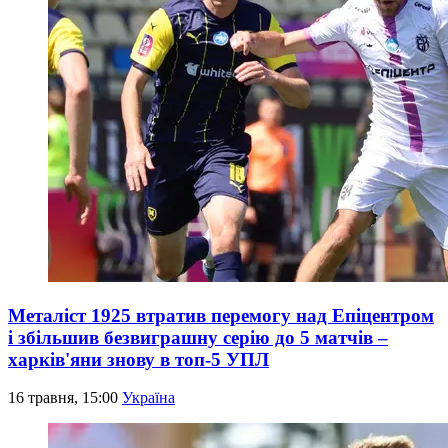
Металіст 1925 втратив перемогу над Епіцентром
і збільшив безвиграшну серію до 5 матчів –
харків'яни знову в топ-5 УПЛ
16 травня, 15:00
Україна