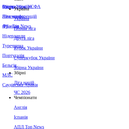
Збірна України
Італія
Суперкубок УЄФА
Україна
Німеччина
Ліга конференцій
Україна
Франція
ЛЧ - Top News
Перша ліга
Нідерланди
Друга ліга
Туреччина
Кубок України
Португалія
Суперкубок України
Бельгія
Збірна України
Збірні
МЛС
Ліга націй
Саудівська Аравія
ЧС 2026
Чемпіонати
Англія
Іспанія
АПЛ Top News