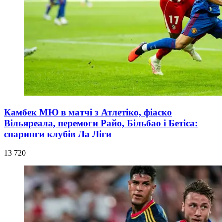
Камбек МЮ в матчі з Атлетіко, фіаско
Вільяреала, перемоги Райо, Більбао і Бетіса:
спаринги клубів Ла Ліги
13 720