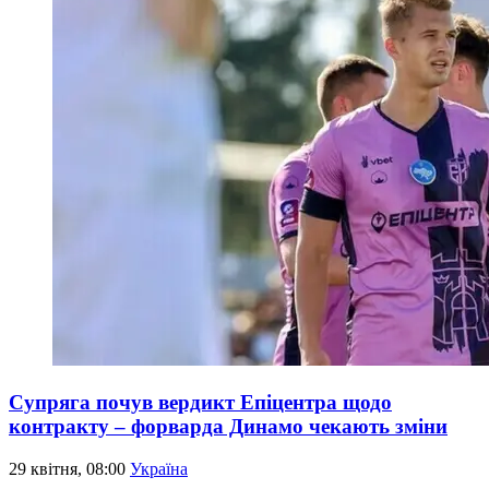
Супряга почув вердикт Епіцентра щодо
контракту – форварда Динамо чекають зміни
29 квітня, 08:00
Україна