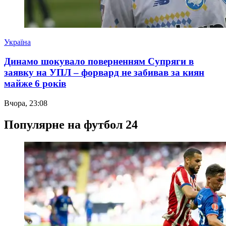
Україна
Динамо шокувало поверненням Супряги в
заявку на УПЛ – форвард не забивав за киян
майже 6 років
Вчора, 23:08
Популярне на футбол 24