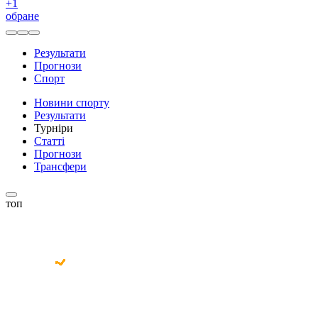
+
1
обране
Результати
Прогнози
Спорт
Новини спорту
Результати
Турніри
Статті
Прогнози
Трансфери
топ