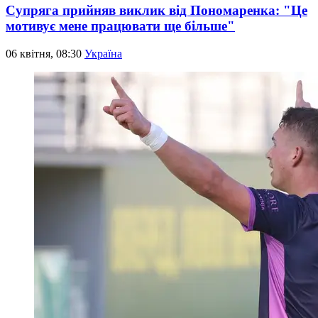
Супряга прийняв виклик від Пономаренка: "Це
мотивує мене працювати ще більше"
06 квітня, 08:30
Україна