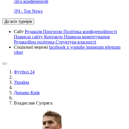
Ліга конференцій
ЛЧ - Top News
До всіх турнірів
Сайт
Редакція
Прогнози
Політика конфіденційності
Правила сайту
Контакти
Правила коментування
Редакційна політика
Структура власності
Соціальні мережі
facebook
x
youtube
instagram
telegram
viber
Футбол 24
Україна
Динамо Київ
Владислав Супряга