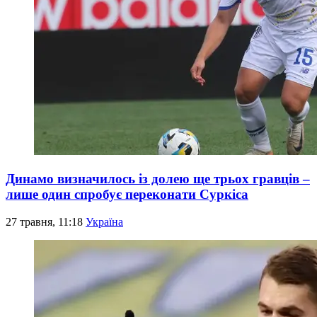
Динамо визначилось із долею ще трьох гравців –
лише один спробує переконати Суркіса
27 травня, 11:18
Україна