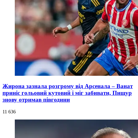
Жирона зазнала розгрому від Арсенала – Ванат
приніс гольовий кутовий і міг забивати, Пищур
знову отримав півгодини
11 636