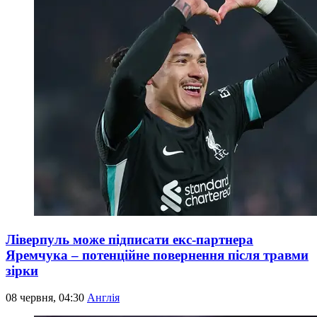
Ліверпуль може підписати екс-партнера
Яремчука – потенційне повернення після травми
зірки
08 червня, 04:30
Англія