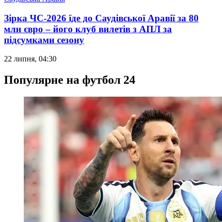
Зірка ЧС-2026 їде до Саудівської Аравії за 80
млн євро – його клуб вилетів з АПЛ за
підсумками сезону
22 липня, 04:30
Популярне на футбол 24