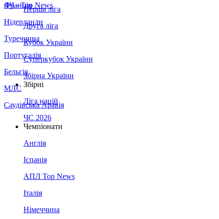
Франція
ЛЧ - Top News
Перша ліга
Нідерланди
Друга ліга
Туреччина
Кубок України
Португалія
Суперкубок України
Бельгія
Збірна України
Збірні
МЛС
Ліга націй
Саудівська Аравія
ЧС 2026
Чемпіонати
Англія
Іспанія
АПЛ Top News
Італія
Німеччина