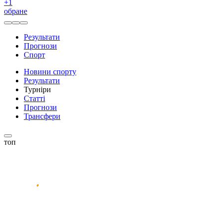
+
1
обране
Результати
Прогнози
Спорт
Новини спорту
Результати
Турніри
Статті
Прогнози
Трансфери
топ