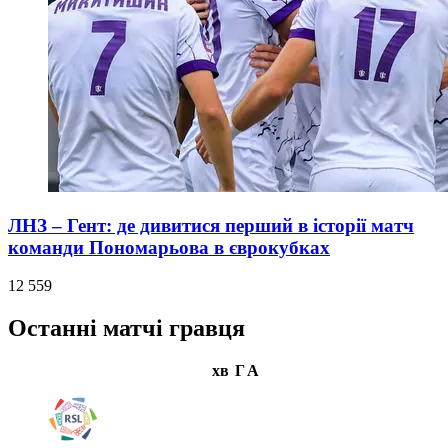
ЛНЗ – Гент: де дивитися перший в історії матч
команди Пономарьова в єврокубках
12 559
Останні матчі гравця
хв
Г
А