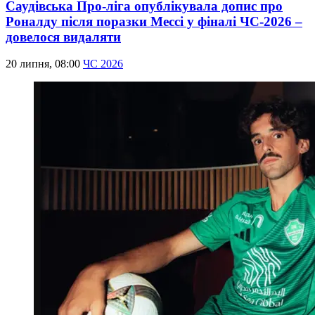
Саудівська Про-ліга опублікувала допис про
Роналду після поразки Мессі у фіналі ЧС-2026 –
довелося видаляти
20 липня, 08:00
ЧС 2026