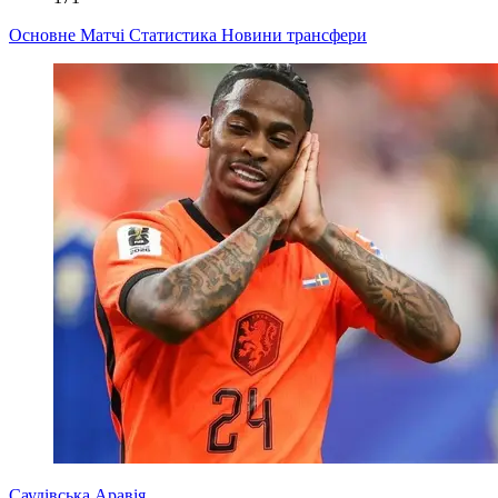
Основне
Матчі
Статистика
Новини
трансфери
Саудівська Аравія