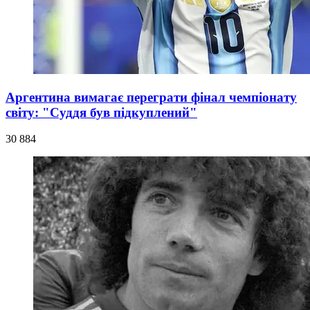
Аргентина вимагає переграти фінал чемпіонату
світу: "Суддя був підкуплений"
30 884