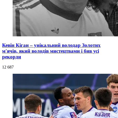
Кевін Кіган – унікальний володар Золотих
м'ячів, який володів мистецтвами і бив усі
рекорди
12 687