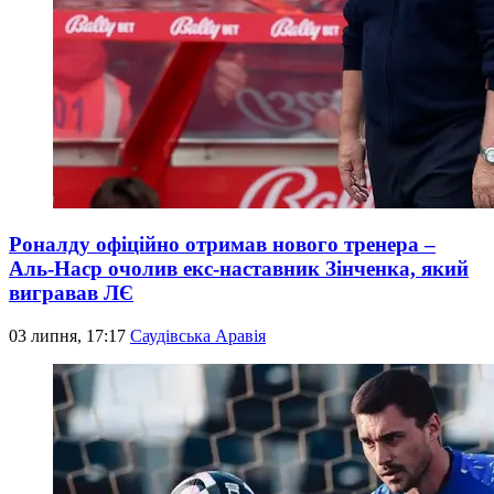
Роналду офіційно отримав нового тренера –
Аль-Наср очолив екс-наставник Зінченка, який
вигравав ЛЄ
03 липня, 17:17
Саудівська Аравія