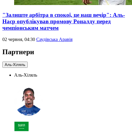
"Залиште арбітра в спокої, це наш вечір": Аль-
Наср опублікував промову Роналду перед
чемпіонським матчем
02 червня, 04:30
Саудівська Аравія
Партнери
Аль-Хіляль
Аль-Хіляль