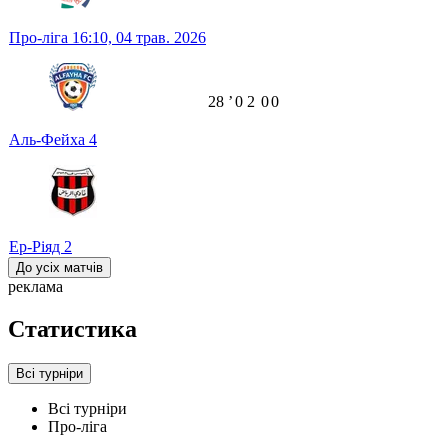
Про-ліга
16:10,
04 трав. 2026
28
ʼ
0
2
0
0
Аль-Фейха
4
Ер-Ріяд
2
До усіх матчів
реклама
Статистика
Всі турніри
Всі турніри
Про-ліга