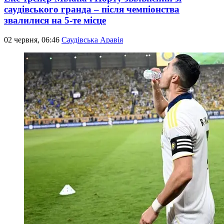
саудівського гранда – після чемпіонства
звалилися на 5-те місце
02 червня, 06:46
Саудівська Аравія