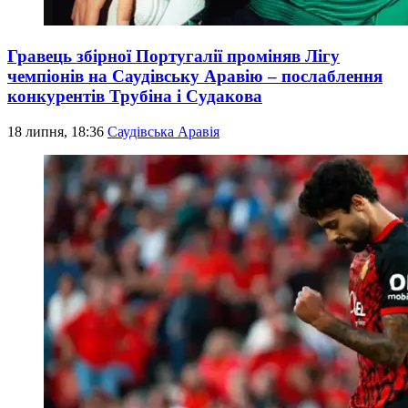
Гравець збірної Португалії проміняв Лігу
чемпіонів на Саудівську Аравію – послаблення
конкурентів Трубіна і Судакова
18 липня, 18:36
Саудівська Аравія