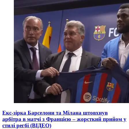
Екс-зірка Барселони та Мілана штовхнув
арбітра в матчі з Францією – жорсткий прийом у
стилі регбі (ВІДЕО)