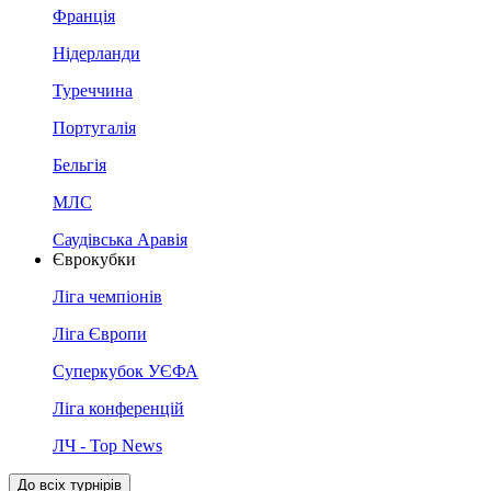
Франція
Нідерланди
Туреччина
Португалія
Бельгія
МЛС
Саудівська Аравія
Єврокубки
Ліга чемпіонів
Ліга Європи
Суперкубок УЄФА
Ліга конференцій
ЛЧ - Top News
До всіх турнірів