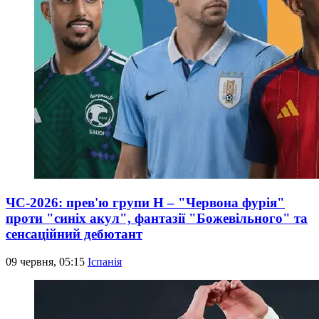
ЧС-2026: прев'ю групи Н – "Червона фурія"
проти "синіх акул", фантазії "Божевільного" та
сенсаційний дебютант
09 червня, 05:15
Іспанія