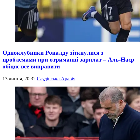
Одноклубники Роналду зіткнулися з
проблемами при отриманні зарплат – Аль-Наср
обіцяє все виправити
13 липня, 20:32
Саудівська Аравія