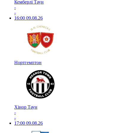
Кемберлі Таун
-
-
16:00
09.08.26
Нортгемптон
Хінор Таун
-
-
17:00
09.08.26