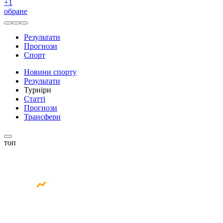
+
1
обране
Результати
Прогнози
Спорт
Новини спорту
Результати
Турніри
Статті
Прогнози
Трансфери
топ