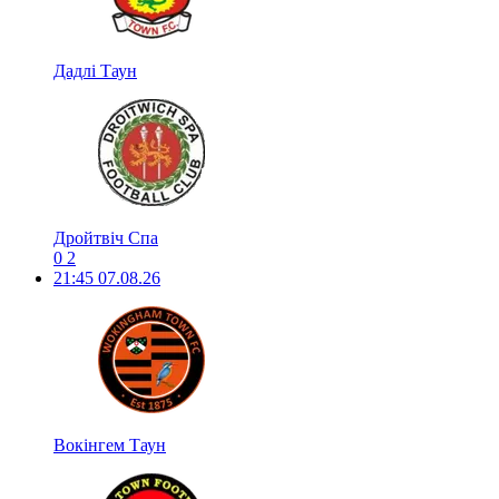
Дадлі Таун
Дройтвіч Спа
0
2
21:45
07.08.26
Вокінгем Таун