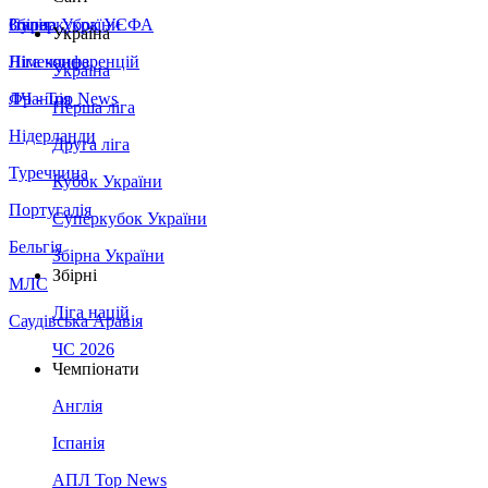
Збірна України
Італія
Суперкубок УЄФА
Україна
Німеччина
Ліга конференцій
Україна
Франція
ЛЧ - Top News
Перша ліга
Нідерланди
Друга ліга
Туреччина
Кубок України
Португалія
Суперкубок України
Бельгія
Збірна України
Збірні
МЛС
Ліга націй
Саудівська Аравія
ЧС 2026
Чемпіонати
Англія
Іспанія
АПЛ Top News