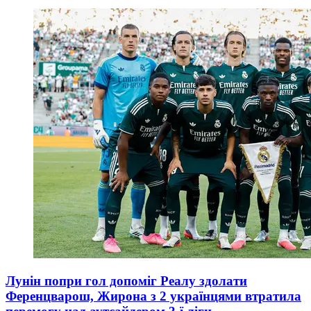
Лунін попри гол допоміг Реалу здолати
Ференцварош, Жирона з 2 українцями втратила