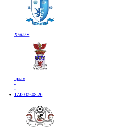
Халлам
Ірлам
-
-
17:00
09.08.26