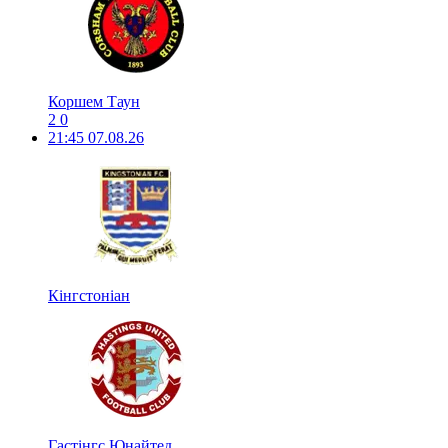
Коршем Таун
2
0
21:45
07.08.26
Кінгстоніан
Гастінгс Юнайтед