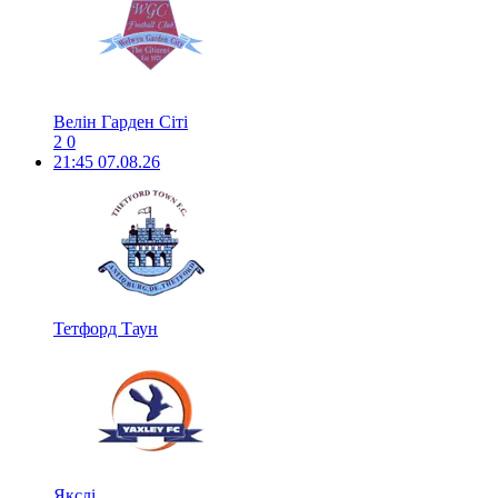
Велін Гарден Сіті
2
0
21:45
07.08.26
Тетфорд Таун
Якслі