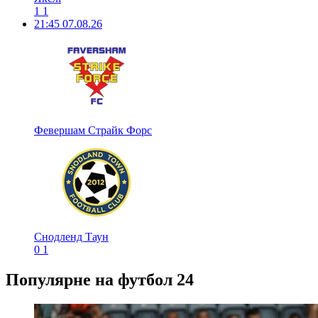
1
1
21:45
07.08.26
Февершам Страйк Форс
Снодленд Таун
0
1
Популярне на футбол 24