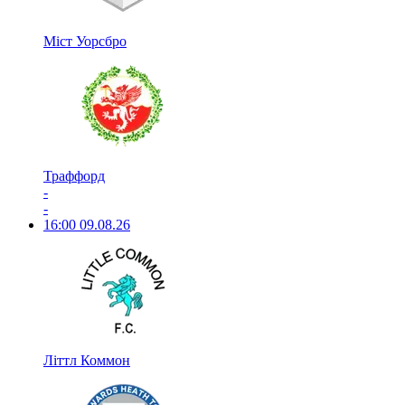
Міст Уорсбро
Траффорд
-
-
16:00
09.08.26
Літтл Коммон