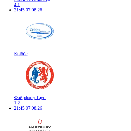
4
1
21:45
07.08.26
Кріббс
Файрфорд Таун
1
2
21:45
07.08.26