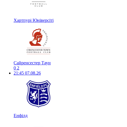
Хартпурі Юніверсіті
Сайренсестер Таун
0
2
21:45
07.08.26
Енфілд