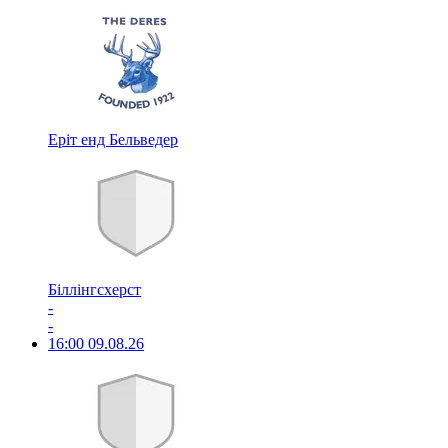
Еріт енд Бельведер
Біллінгсхерст
-
-
16:00
09.08.26