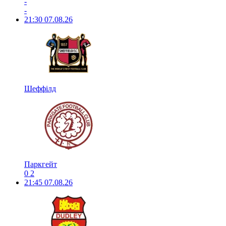
-
-
21:30
07.08.26
Шеффілд
Паркгейт
0
2
21:45
07.08.26