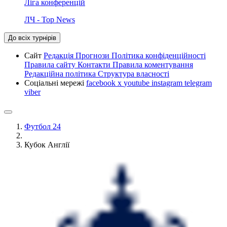
Ліга конференцій
ЛЧ - Top News
До всіх турнірів
Сайт
Редакція
Прогнози
Політика конфіденційності
Правила сайту
Контакти
Правила коментування
Редакційна політика
Структура власності
Соціальні мережі
facebook
x
youtube
instagram
telegram
viber
Футбол 24
Кубок Англії