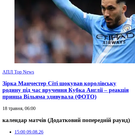
АПЛ Top News
Зірка Манчестер Сіті шокував королівську
родину під час вручення Кубка Англії – реакція
принца Вільяма здивувала (ФОТО)
18 травня, 06:00
календар матчів
(Додатковий попередній раунд)
15:00
09.08.26