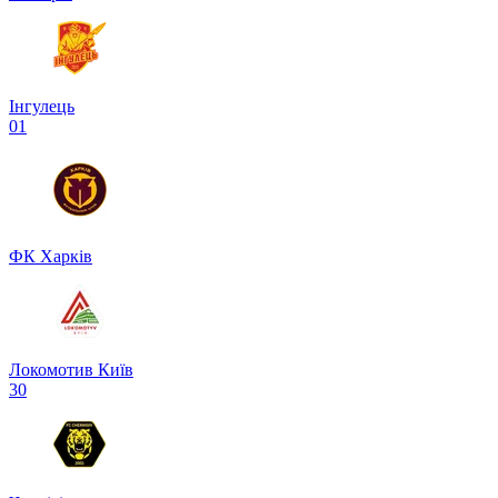
Інгулець
0
1
ФК Харків
Локомотив Київ
3
0