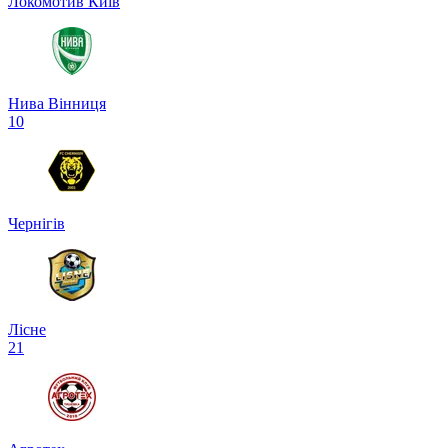
Локомотив Київ
Нива Вінниця
1
0
Чернігів
Лісне
2
1