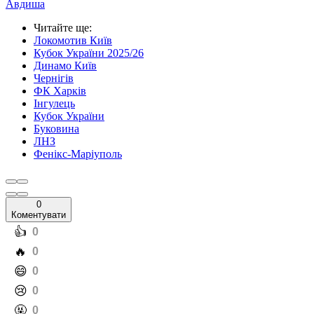
Авдиша
Читайте ще
:
Локомотив Київ
Кубок України 2025/26
Динамо Київ
Чернігів
ФК Харків
Інгулець
Кубок України
Буковина
ЛНЗ
Фенікс-Маріуполь
0
Коментувати
️👍
0
️🔥
0
️😄
0
️😢
0
️🤬
0