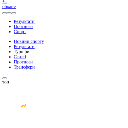
+
1
обране
Результати
Прогнози
Спорт
Новини спорту
Результати
Турніри
Статті
Прогнози
Трансфери
топ