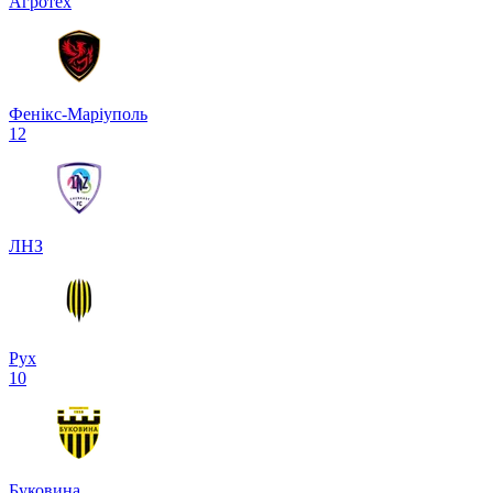
Агротех
Фенікс-Маріуполь
1
2
ЛНЗ
Рух
1
0
Буковина