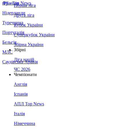
Франція
ЛЧ - Top News
Перша ліга
Нідерланди
Друга ліга
Туреччина
Кубок України
Португалія
Суперкубок України
Бельгія
Збірна України
Збірні
МЛС
Ліга націй
Саудівська Аравія
ЧС 2026
Чемпіонати
Англія
Іспанія
АПЛ Top News
Італія
Німеччина