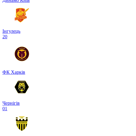
Динамо Київ
Інгулець
2
0
ФК Харків
Чернігів
0
1