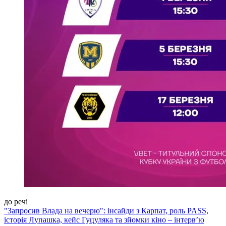
до речі
"Запросив Влада на вечерю": інсайди з Карпат, роль PASS,
історія Лупашка, кейс Гуцуляка та зйомки кіно – інтерв’ю