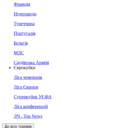
Франція
Нідерланди
Туреччина
Португалія
Бельгія
МЛС
Саудівська Аравія
Єврокубки
Ліга чемпіонів
Ліга Європи
Суперкубок УЄФА
Ліга конференцій
ЛЧ - Top News
До всіх турнірів