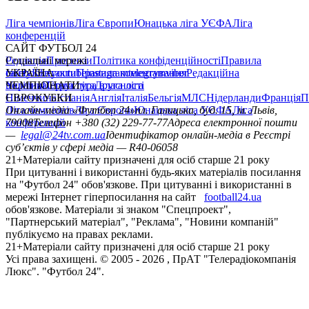
Ліга чемпіонів
Ліга Європи
Юнацька ліга УЄФА
Ліга
конференцій
САЙТ ФУТБОЛ 24
Редакція
Соціальні мережі
Прогнози
Політика конфіденційності
Правила
сайту
facebook
УКРАЇНА
Контакти
x
youtube
Правила коментування
instagram
telegram
viber
Редакційна
політика
Україна
ЧЕМПІОНАТИ
Перша ліга
Структура власності
Друга ліга
Німеччина
ЄВРОКУБКИ
Іспанія
Англія
Італія
Бельгія
МЛС
Нідерланди
Франція
П
Ліга чемпіонів
Онлайн-медіа «Футбол 24»
Ліга Європи
Юнацька ліга УЄФА
пл. Галицька, буд. 15, м. Львів,
Ліга
конференцій
79008
Телефон +380 (32) 229-77-77
Адреса електронної пошти
—
legal@24tv.com.ua
Ідентифікатор онлайн-медіа в Реєстрі
суб’єктів у сфері медіа — R40-06058
21+
Матеріали сайту призначені для осіб старше 21 року
При цитуванні і використанні будь-яких матеріалів посилання
на "Футбол 24" обов'язкове. При цитуванні і використанні в
мережі Інтернет гіперпосилання на сайт
football24.ua
обов'язкове. Матеріали зі знаком "Спецпроект",
"Партнерський матеріал", "Реклама", "Новини компаній"
публікуємо на правах реклами.
21+
Матеріали сайту призначені для осіб старше 21 року
Усi права захищенi. © 2005 -
2026
, ПрАТ "Телерадіокомпанія
Люкс". "Футбол 24".