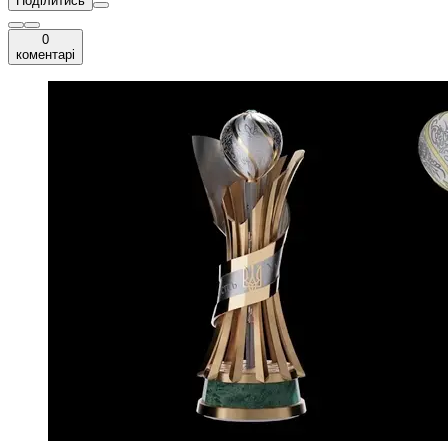
Поділитись
0
коментарі