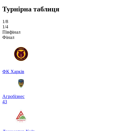
Турнірна таблиця
1/8
1/4
Півфінал
Фінал
ФК Харків
Агробізнес
4
3