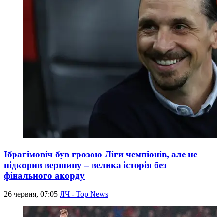
Ібрагімовіч був грозою Ліги чемпіонів, але не
підкорив вершину – велика історія без
фінального акорду
26 червня, 07:05
ЛЧ - Top News