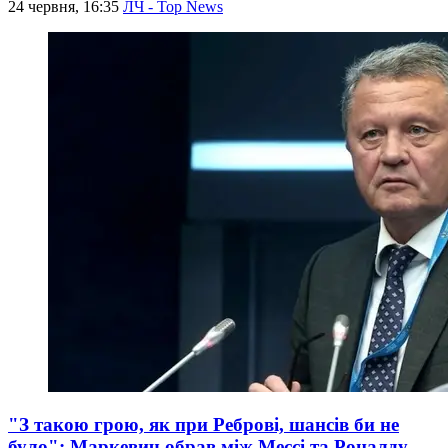
24 червня, 16:35
ЛЧ - Top News
"З такою грою, як при Реброві, шансів би не
було": Маркевич обрав між Мессі та Роналду –