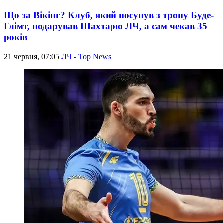
Що за Вікінг? Клуб, який посунув з трону Буде-
Глімт, подарував Шахтарю ЛЧ, а сам чекав 35
років
21 червня, 07:05
ЛЧ - Top News