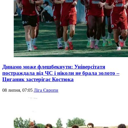
Динамо може флешбекнути: Універсітатя
постраждала від ЧС і ніколи не брала золото –
Циганик застерігає Костюка
08 липня, 07:05
Ліга Європи