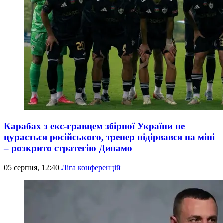
Карабах з екс-гравцем збірної України не
цурається російського, тренер підірвався на міні
– розкрито стратегію Динамо
05 серпня, 12:40
Ліга конференцій