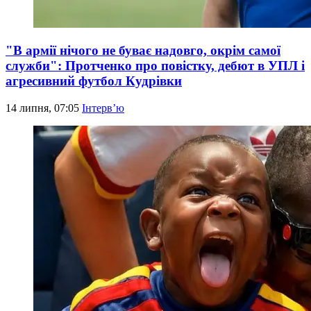
"В армії нічого не буває надовго, окрім самої
служби": Протченко про повістку, дебют в УПЛ і
агресивний футбол Кудрівки
14 липня, 07:05
Інтерв’ю