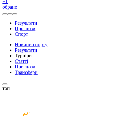
+
1
обране
Результати
Прогнози
Спорт
Новини спорту
Результати
Турніри
Статті
Прогнози
Трансфери
топ