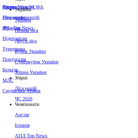
Збірна України
Італія
Суперкубок УЄФА
Україна
Німеччина
Ліга конференцій
Україна
Франція
ЛЧ - Top News
Перша ліга
Нідерланди
Друга ліга
Туреччина
Кубок України
Португалія
Суперкубок України
Бельгія
Збірна України
Збірні
МЛС
Ліга націй
Саудівська Аравія
ЧС 2026
Чемпіонати
Англія
Іспанія
АПЛ Top News