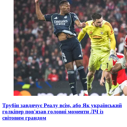
Трубін завдячує Реалу всім, або Як український
голкіпер пов'язав головні моменти ЛЧ із
світовим грандом