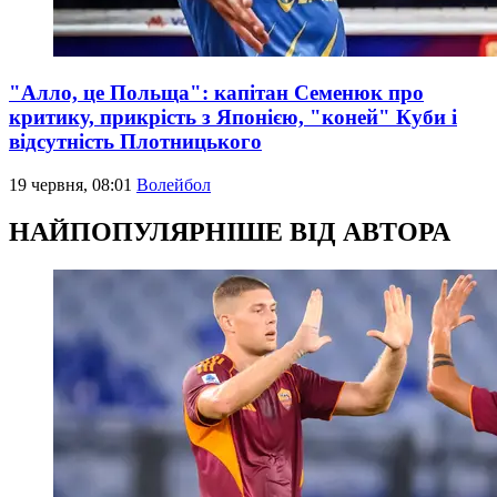
"Алло, це Польща": капітан Семенюк про
критику, прикрість з Японією, "коней" Куби і
відсутність Плотницького
19 червня, 08:01
Волейбол
НАЙПОПУЛЯРНІШЕ ВІД АВТОРА