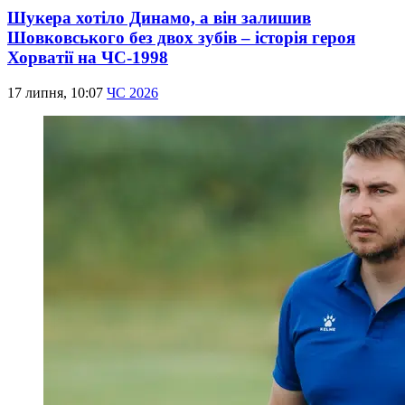
Шукера хотіло Динамо, а він залишив
Шовковського без двох зубів – історія героя
Хорватії на ЧС-1998
17 липня, 10:07
ЧС 2026