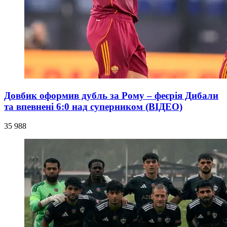
Довбик оформив дубль за Рому – феєрія Дибали
та впевнені 6:0 над суперником (ВІДЕО)
35 988