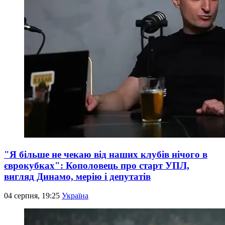
"Я більше не чекаю від наших клубів нічого в
єврокубках": Кополовець про старт УПЛ,
вигляд Динамо, мерію і депутатів
04 серпня, 19:25
Україна