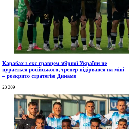
Карабах з екс-гравцем збірної України не
цурається російського, тренер підірвався на міні
– розкрито стратегію Динамо
23 309