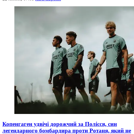
Копенгаген удвічі дорожчий за Полісся, син
легендарного бомбардира проти Ротаня, який не