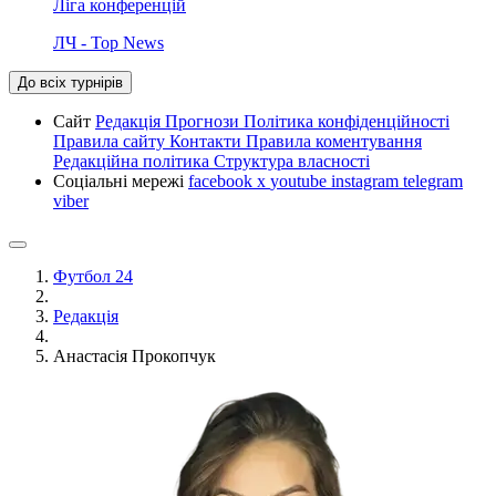
Ліга конференцій
ЛЧ - Top News
До всіх турнірів
Сайт
Редакція
Прогнози
Політика конфіденційності
Правила сайту
Контакти
Правила коментування
Редакційна політика
Структура власності
Соціальні мережі
facebook
x
youtube
instagram
telegram
viber
Футбол 24
Редакція
Анастасія Прокопчук