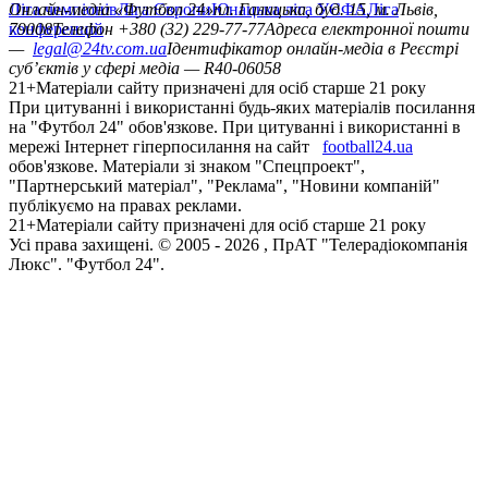
Ліга чемпіонів
Онлайн-медіа «Футбол 24»
Ліга Європи
Юнацька ліга УЄФА
пл. Галицька, буд. 15, м. Львів,
Ліга
конференцій
79008
Телефон +380 (32) 229-77-77
Адреса електронної пошти
—
legal@24tv.com.ua
Ідентифікатор онлайн-медіа в Реєстрі
суб’єктів у сфері медіа — R40-06058
21+
Матеріали сайту призначені для осіб старше 21 року
При цитуванні і використанні будь-яких матеріалів посилання
на "Футбол 24" обов'язкове. При цитуванні і використанні в
мережі Інтернет гіперпосилання на сайт
football24.ua
обов'язкове. Матеріали зі знаком "Спецпроект",
"Партнерський матеріал", "Реклама", "Новини компаній"
публікуємо на правах реклами.
21+
Матеріали сайту призначені для осіб старше 21 року
Усi права захищенi. © 2005 -
2026
, ПрАТ "Телерадіокомпанія
Люкс". "Футбол 24".