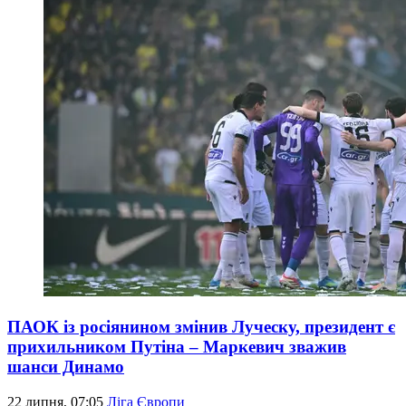
ПАОК із росіянином змінив Луческу, президент є
прихильником Путіна – Маркевич зважив
шанси Динамо
22 липня, 07:05
Ліга Європи