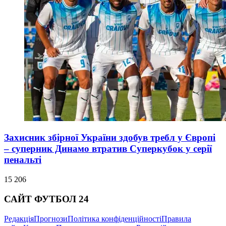
Захисник збірної України здобув требл у Європі
– суперник Динамо втратив Суперкубок у серії
пенальті
15 206
САЙТ ФУТБОЛ 24
Редакція
Прогнози
Політика конфіденційності
Правила