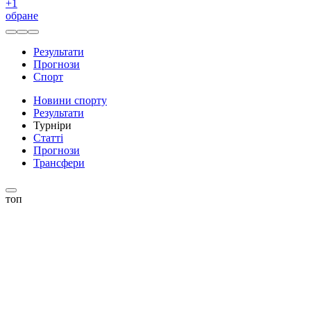
+
1
обране
Результати
Прогнози
Спорт
Новини спорту
Результати
Турніри
Статті
Прогнози
Трансфери
топ