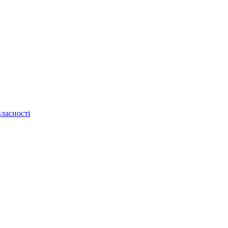
ласності