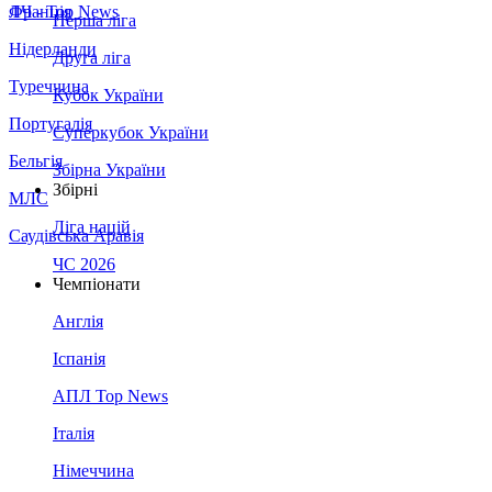
Франція
ЛЧ - Top News
Перша ліга
Нідерланди
Друга ліга
Туреччина
Кубок України
Португалія
Суперкубок України
Бельгія
Збірна України
Збірні
МЛС
Ліга націй
Саудівська Аравія
ЧС 2026
Чемпіонати
Англія
Іспанія
АПЛ Top News
Італія
Німеччина