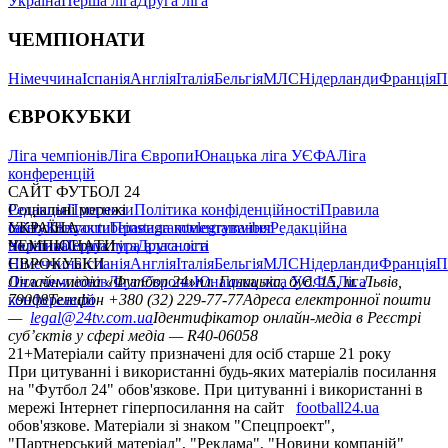
Україна
Перша ліга
Друга ліга
ЧЕМПІОНАТИ
Німеччина
Іспанія
Англія
Італія
Бельгія
МЛС
Нідерланди
Франція
П
ЄВРОКУБКИ
Ліга чемпіонів
Ліга Європи
Юнацька ліга УЄФА
Ліга
конференцій
САЙТ ФУТБОЛ 24
Редакція
Соціальні мережі
Прогнози
Політика конфіденційності
Правила
сайту
facebook
УКРАЇНА
Контакти
x
youtube
Правила коментування
instagram
telegram
viber
Редакційна
політика
Україна
ЧЕМПІОНАТИ
Перша ліга
Структура власності
Друга ліга
Німеччина
ЄВРОКУБКИ
Іспанія
Англія
Італія
Бельгія
МЛС
Нідерланди
Франція
П
Ліга чемпіонів
Онлайн-медіа «Футбол 24»
Ліга Європи
Юнацька ліга УЄФА
пл. Галицька, буд. 15, м. Львів,
Ліга
конференцій
79008
Телефон +380 (32) 229-77-77
Адреса електронної пошти
—
legal@24tv.com.ua
Ідентифікатор онлайн-медіа в Реєстрі
суб’єктів у сфері медіа — R40-06058
21+
Матеріали сайту призначені для осіб старше 21 року
При цитуванні і використанні будь-яких матеріалів посилання
на "Футбол 24" обов'язкове. При цитуванні і використанні в
мережі Інтернет гіперпосилання на сайт
football24.ua
обов'язкове. Матеріали зі знаком "Спецпроект",
"Партнерський матеріал", "Реклама", "Новини компаній"