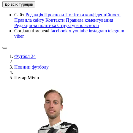
До всіх турнірів
Сайт
Редакція
Прогнози
Політика конфіденційності
Правила сайту
Контакти
Правила коментування
Редакційна політика
Структура власності
Соціальні мережі
facebook
x
youtube
instagram
telegram
viber
Футбол 24
Новини футболу
Петар Мічін