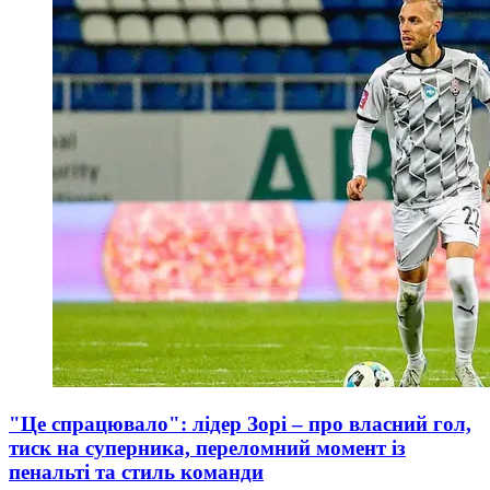
"Це спрацювало": лідер Зорі – про власний гол,
тиск на суперника, переломний момент із
пенальті та стиль команди