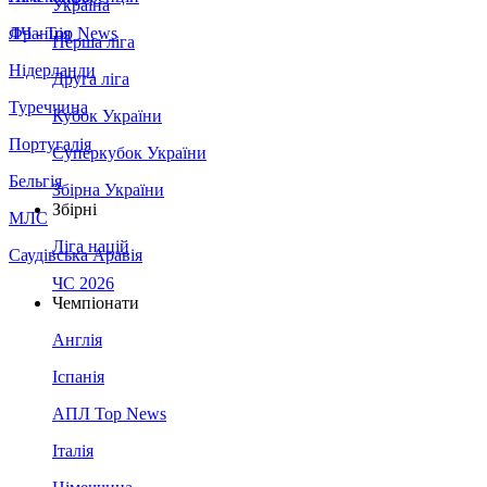
Україна
Франція
ЛЧ - Top News
Перша ліга
Нідерланди
Друга ліга
Туреччина
Кубок України
Португалія
Суперкубок України
Бельгія
Збірна України
Збірні
МЛС
Ліга націй
Саудівська Аравія
ЧС 2026
Чемпіонати
Англія
Іспанія
АПЛ Top News
Італія