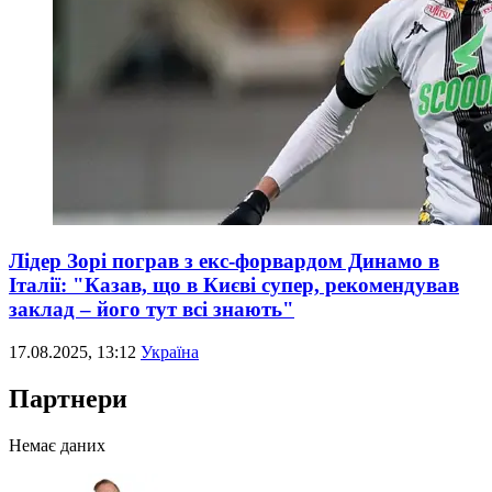
Лідер Зорі пограв з екс-форвардом Динамо в
Італії: "Казав, що в Києві супер, рекомендував
заклад – його тут всі знають"
17.08.2025, 13:12
Україна
Партнери
Немає даних