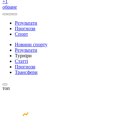
+
1
обране
Результати
Прогнози
Спорт
Новини спорту
Результати
Турніри
Статті
Прогнози
Трансфери
топ