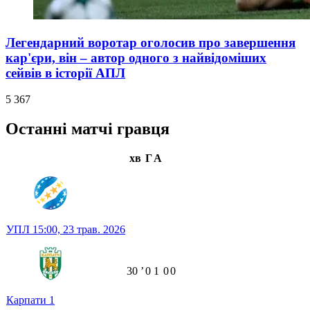
Легендарний воротар оголосив про завершення
кар'єри, він – автор одного з найвідоміших
сейвів в історії АПЛ
5 367
Останні матчі гравця
хв
Г
А
УПЛ
15:00,
23 трав. 2026
30
ʼ
0
1
0
0
Карпати
1