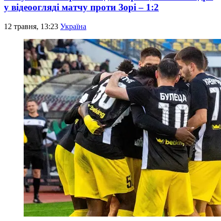
у відеоогляді матчу проти Зорі – 1:2
12 травня, 13:23
Україна