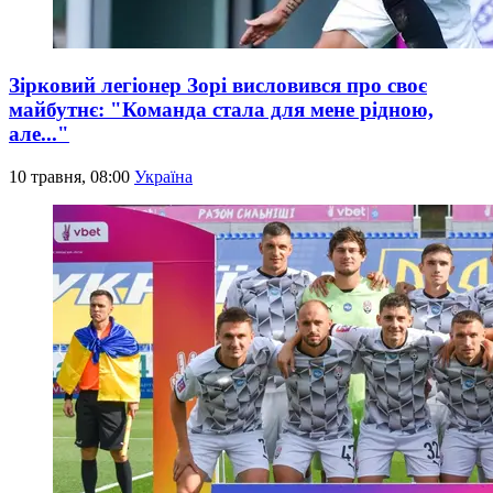
Зірковий легіонер Зорі висловився про своє
майбутнє: "Команда стала для мене рідною,
але..."
10 травня, 08:00
Україна