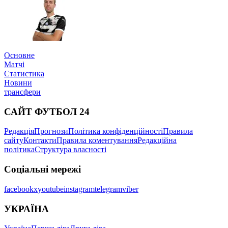
Основне
Матчі
Статистика
Новини
трансфери
САЙТ ФУТБОЛ 24
Редакція
Прогнози
Політика конфіденційності
Правила
сайту
Контакти
Правила коментування
Редакційна
політика
Структура власності
Соціальні мережі
facebook
x
youtube
instagram
telegram
viber
УКРАЇНА