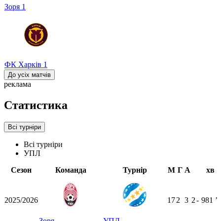
Зоря
1
ФК Харків
1
До усіх матчів
реклама
Статистика
Всі турніри
Всі турніри
УПЛ
Сезон
Команда
Турнір
М
Г
А
хв
2025/2026
17
2
3
2
-
981
ʼ
Зоря
УПЛ