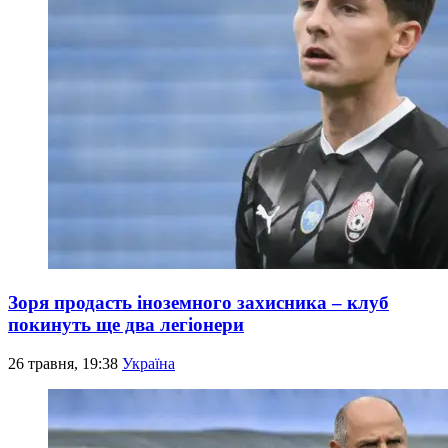
Зоря продасть іноземного захисника – клуб
покинуть ще два легіонери
26 травня, 19:38
Україна