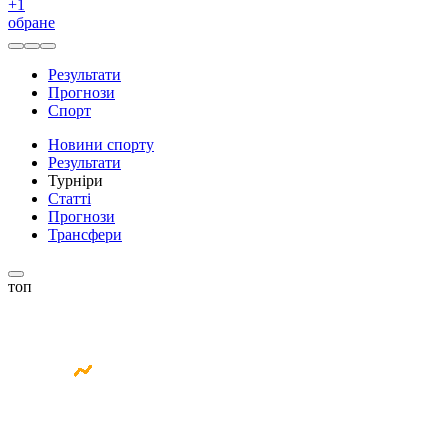
+
1
обране
Результати
Прогнози
Спорт
Новини спорту
Результати
Турніри
Статті
Прогнози
Трансфери
топ