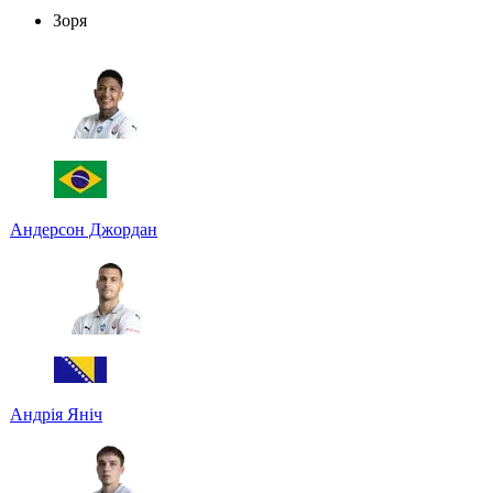
Зоря
Андерсон Джордан
Андрія Яніч