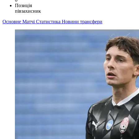
Позиція
півзахисник
Основне
Матчі
Статистика
Новини
трансфери