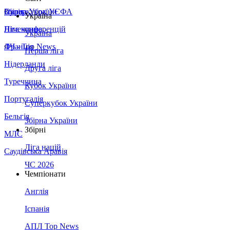
Збірна України
Італія
Суперкубок УЄФА
Україна
Німеччина
Ліга конференцій
Україна
Франція
ЛЧ - Top News
Перша ліга
Нідерланди
Друга ліга
Туреччина
Кубок України
Португалія
Суперкубок України
Бельгія
Збірна України
Збірні
МЛС
Ліга націй
Саудівська Аравія
ЧС 2026
Чемпіонати
Англія
Іспанія
АПЛ Top News