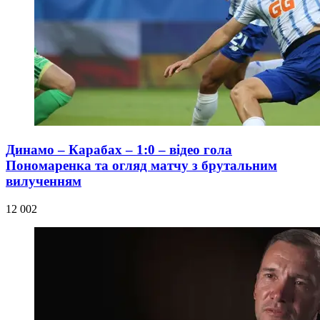
Динамо – Карабах – 1:0 – відео гола
Пономаренка та огляд матчу з брутальним
вилученням
12 002