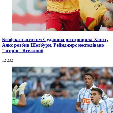
Бенфіка з асистом Судакова розтрощила Хартс,
Аякс розбив Шелбурн, Рейнджерс несподівано
"згорів" Ягеллонії
12 232