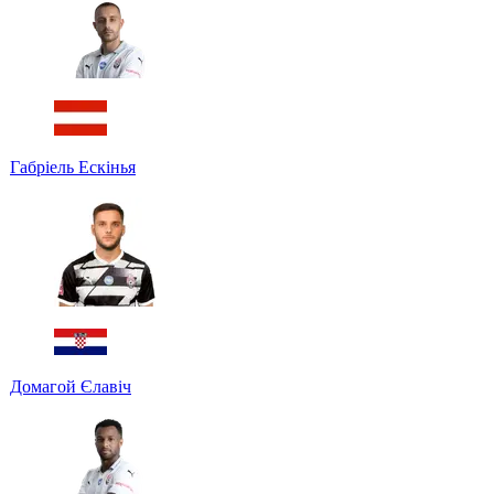
Габріель Ескінья
Домагой Єлавіч