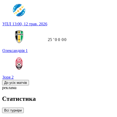
УПЛ
13:00,
12 трав. 2026
25
ʼ
0
0
0
0
Олександрія
1
Зоря
2
До усіх матчів
реклама
Статистика
Всі турніри