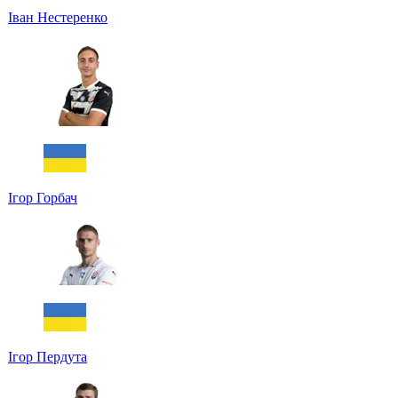
Іван Нестеренко
Ігор Горбач
Ігор Пердута