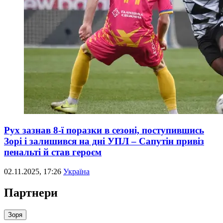
Рух зазнав 8-ї поразки в сезоні, поступившись
Зорі і залишився на дні УПЛ – Сапутін привіз
пенальті й став героєм
02.11.2025, 17:26
Україна
Партнери
Зоря