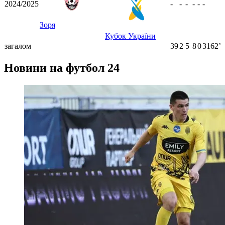
2024/2025
-
-
-
-
-
-
Зоря
Кубок України
загалом
39
2
5
8
0
3162ʼ
Новини на футбол 24