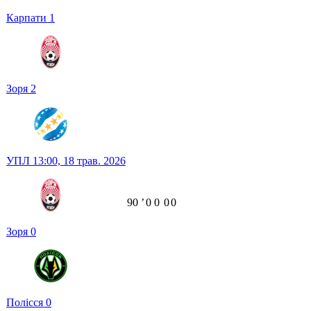
Карпати
1
Зоря
2
УПЛ
13:00,
18 трав. 2026
90
ʼ
0
0
0
0
Зоря
0
Полісся
0