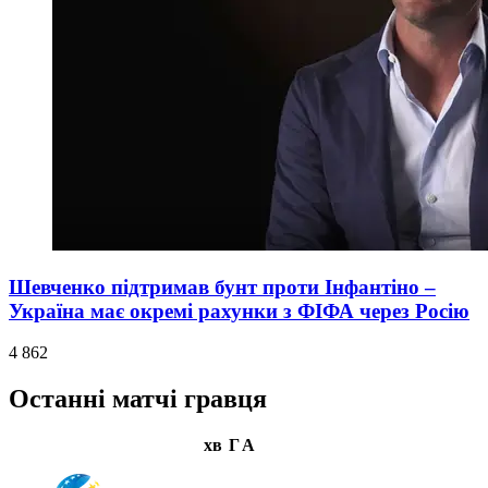
Шевченко підтримав бунт проти Інфантіно –
Україна має окремі рахунки з ФІФА через Росію
4 862
Останні матчі гравця
хв
Г
А