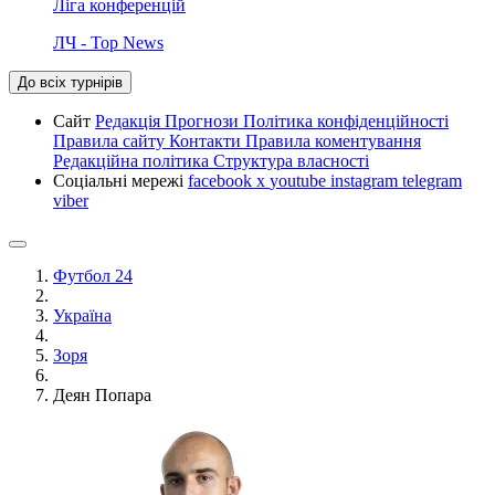
Ліга конференцій
ЛЧ - Top News
До всіх турнірів
Сайт
Редакція
Прогнози
Політика конфіденційності
Правила сайту
Контакти
Правила коментування
Редакційна політика
Структура власності
Соціальні мережі
facebook
x
youtube
instagram
telegram
viber
Футбол 24
Україна
Зоря
Деян Попара