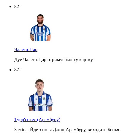
82 ’
Чалета-Цар
Дуе Чалета-Цар отримує жовту картку.
87 ’
Турр'єнтес
(Арамбуру)
Заміна. Йде з поля Джон Арамбуру, виходить Беньят