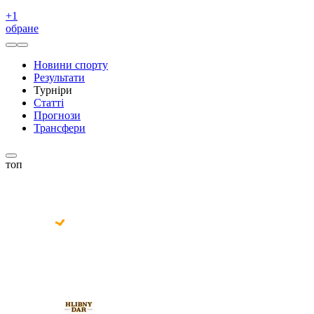
+
1
обране
Новини спорту
Результати
Турніри
Статті
Прогнози
Трансфери
топ