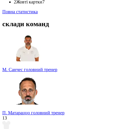
2
Жовті картки
7
Повна статистика
склади команд
М. Санчес
головний тренер
П. Матараццо
головний тренер
13