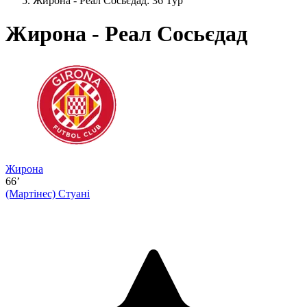
Жирона - Реал Сосьєдад: 36 Тур
Жирона - Реал Сосьєдад
Жирона
66’
(Мартінес)
Стуані