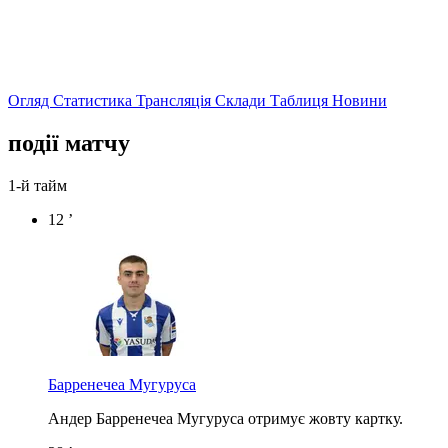
Огляд
Статистика
Трансляція
Склади
Таблиця
Новини
події матчу
1-й тайм
12 ’
Барренечеа Мугуруса
Андер Барренечеа Мугуруса отримує жовту картку.