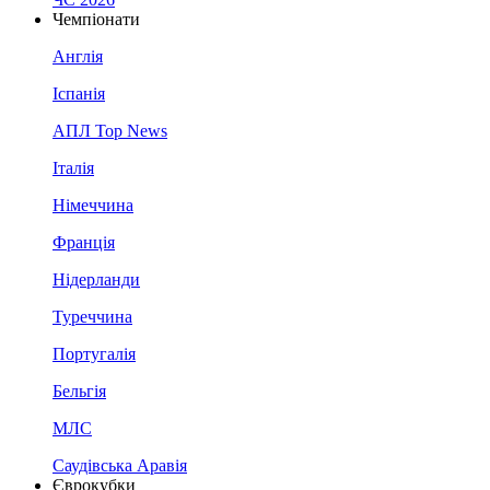
Чемпіонати
Англія
Іспанія
АПЛ Top News
Італія
Німеччина
Франція
Нідерланди
Туреччина
Португалія
Бельгія
МЛС
Саудівська Аравія
Єврокубки