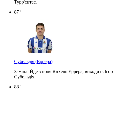
Турр'єнтес.
87 ’
Субельдія
(Еррера)
Заміна. Йде з поля Янхель Еррера, виходить Ігор
Субельдія.
88 ’