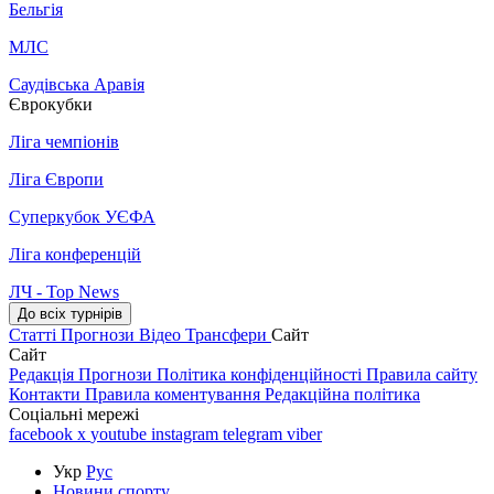
Бельгія
МЛС
Саудівська Аравія
Єврокубки
Ліга чемпіонів
Ліга Європи
Суперкубок УЄФА
Ліга конференцій
ЛЧ - Top News
До всіх турнірів
Статті
Прогнози
Відео
Трансфери
Сайт
Сайт
Редакція
Прогнози
Політика конфіденційності
Правила сайту
Контакти
Правила коментування
Редакційна політика
Соціальні мережі
facebook
x
youtube
instagram
telegram
viber
Укр
Рус
Новини спорту