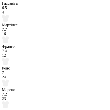
Гассаніга
6.5
4
Мартінес
7.7
16
Франсес
7.4
12
Рейс
7
24
Морено
7.2
23