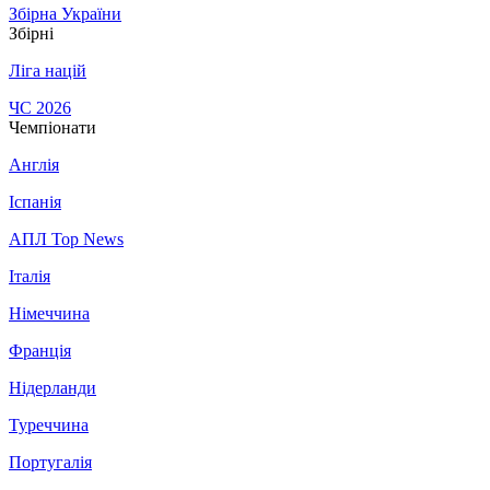
Збірна України
Збірні
Ліга націй
ЧС 2026
Чемпіонати
Англія
Іспанія
АПЛ Top News
Італія
Німеччина
Франція
Нідерланди
Туреччина
Португалія