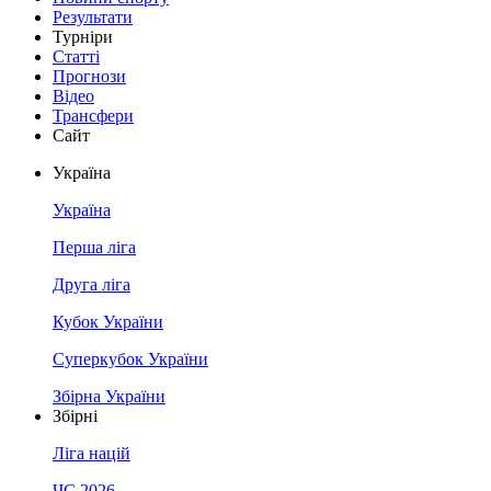
Результати
Турніри
Статті
Прогнози
Відео
Трансфери
Сайт
Україна
Україна
Перша ліга
Друга ліга
Кубок України
Суперкубок України
Збірна України
Збірні
Ліга націй
ЧС 2026