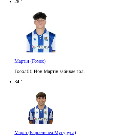
28 ’
Мартін
(Гомес)
Гооол!!!! Йон Мартін забиває гол.
34 ’
Марін
(Барренечеа Мугуруса)