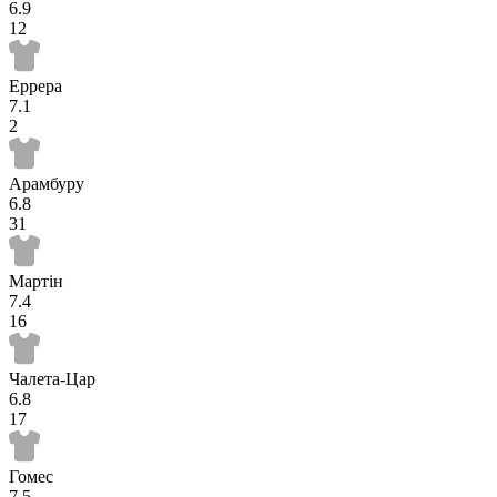
6.9
12
Еррера
7.1
2
Арамбуру
6.8
31
Мартін
7.4
16
Чалета-Цар
6.8
17
Гомес
7.5