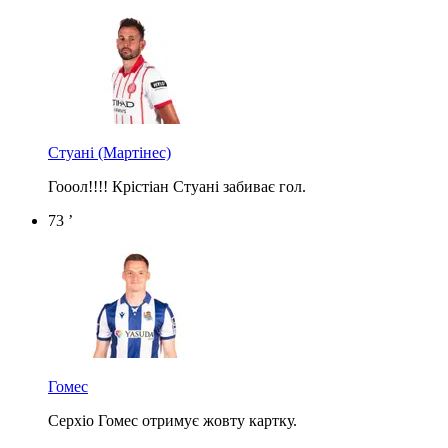
Стуані
(Мартінес)
Гооол!!!! Крістіан Стуані забиває гол.
73 ’
Гомес
Серхіо Гомес отримує жовту картку.