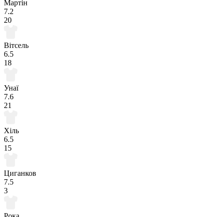
Мартін
7.2
20
Вітсель
6.5
18
Унаї
7.6
21
Хіль
6.5
15
Циганков
7.5
3
Рока