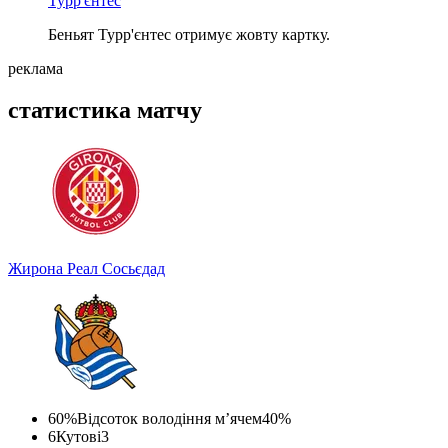
Турр'єнтес
Беньят Турр'єнтес отримує жовту картку.
реклама
статистика матчу
Жирона
Реал Сосьєдад
60%
Відсоток володіння м’ячем
40%
6
Кутові
3