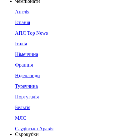
Чемпіонати
Англія
Іспанія
АПЛ Top News
Італія
Німеччина
Франція
Нідерланди
Туреччина
Португалія
Бельгія
МЛС
Саудівська Аравія
Єврокубки