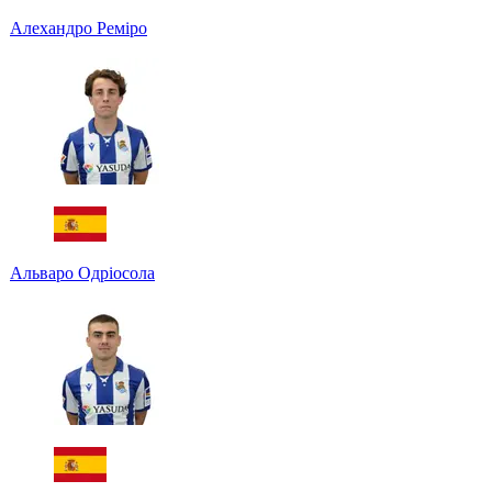
Алехандро Реміро
Альваро Одріосола