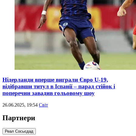
Нідерланди вперше виграли Євро U-19,
відібравши титул в Іспанії – парад стійок і
поперечин завадив гольовому шоу
26.06.2025, 19:54
Світ
Партнери
Реал Сосьєдад