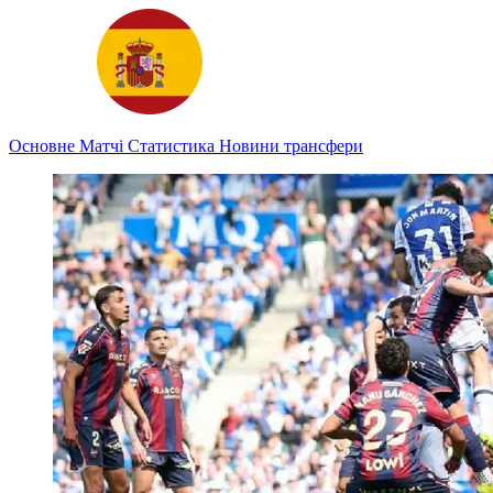
Основне
Матчі
Статистика
Новини
трансфери