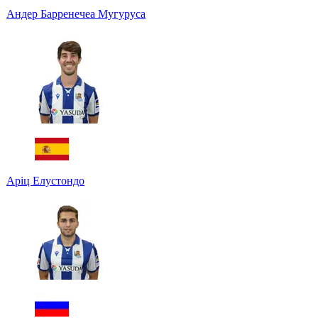
Андер Барренечеа Мугуруса
Аріц Елустондо