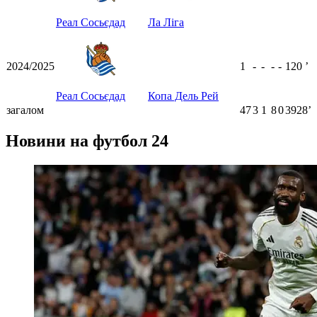
Реал Сосьєдад
Ла Ліга
2024/2025
1
-
-
-
-
120
ʼ
Реал Сосьєдад
Копа Дель Рей
загалом
47
3
1
8
0
3928ʼ
Новини на футбол 24