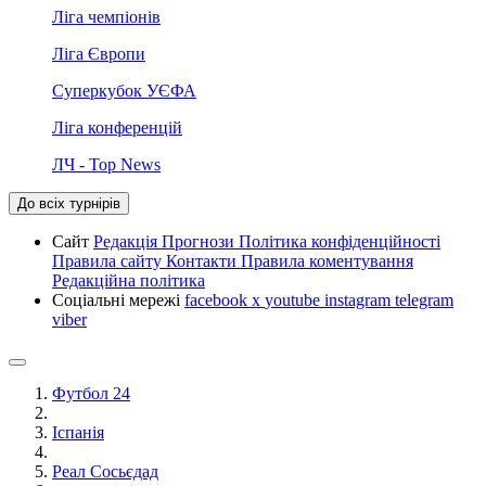
Ліга чемпіонів
Ліга Європи
Суперкубок УЄФА
Ліга конференцій
ЛЧ - Top News
До всіх турнірів
Сайт
Редакція
Прогнози
Політика конфіденційності
Правила сайту
Контакти
Правила коментування
Редакційна політика
Соціальні мережі
facebook
x
youtube
instagram
telegram
viber
Футбол 24
Іспанія
Реал Сосьєдад