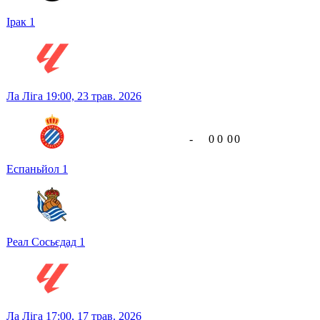
Ірак
1
Ла Ліга
19:00,
23 трав. 2026
-
0
0
0
0
Еспаньйол
1
Реал Сосьєдад
1
Ла Ліга
17:00,
17 трав. 2026