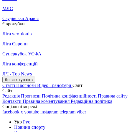
МЛС
Саудівська Аравія
Єврокубки
Ліга чемпіонів
Ліга Європи
Суперкубок УЄФА
Ліга конференцій
ЛЧ - Top News
До всіх турнірів
Статті
Прогнози
Відео
Трансфери
Сайт
Сайт
Редакція
Прогнози
Політика конфіденційності
Правила сайту
Контакти
Правила коментування
Редакційна політика
Соціальні мережі
facebook
x
youtube
instagram
telegram
viber
Укр
Рус
Новини спорту