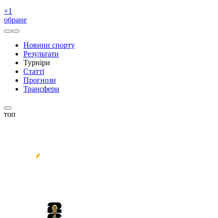
+
1
обране
Новини спорту
Результати
Турніри
Статті
Прогнози
Трансфери
топ