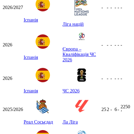
2026/2027
-
-
-
-
-
-
Іспанія
Ліга націй
2026
-
-
-
-
-
-
Європа –
Кваліфікація ЧС
Іспанія
2026
2026
-
-
-
-
-
-
Іспанія
ЧС 2026
2250
2025/2026
25
2
-
6
-
ʼ
Реал Сосьєдад
Ла Ліга