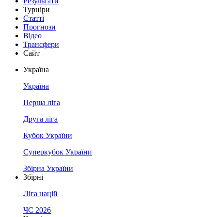
Результати
Турніри
Статті
Прогнози
Відео
Трансфери
Сайт
Україна
Україна
Перша ліга
Друга ліга
Кубок України
Суперкубок України
Збірна України
Збірні
Ліга націй
ЧС 2026