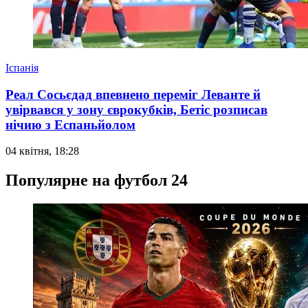
Іспанія
Реал Сосьєдад впевнено переміг Леванте й
увірвався у зону єврокубків, Бетіс розписав
нічию з Еспаньйолом
04 квітня, 18:28
Популярне на футбол 24