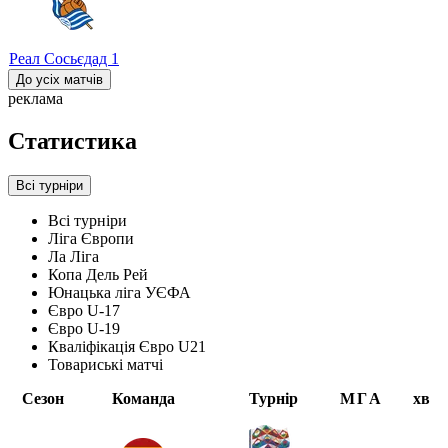
Реал Сосьєдад
1
До усіх матчів
реклама
Статистика
Всі турніри
Всі турніри
Ліга Європи
Ла Ліга
Копа Дель Рей
Юнацька ліга УЄФА
Євро U-17
Євро U-19
Кваліфікація Євро U21
Товариські матчі
Сезон
Команда
Турнір
М
Г
А
хв