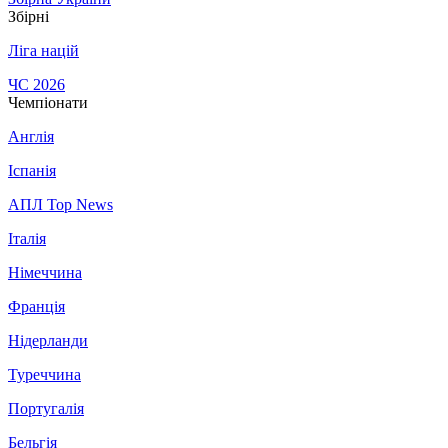
Збірні
Ліга націй
ЧС 2026
Чемпіонати
Англія
Іспанія
АПЛ Top News
Італія
Німеччина
Франція
Нідерланди
Туреччина
Португалія
Бельгія