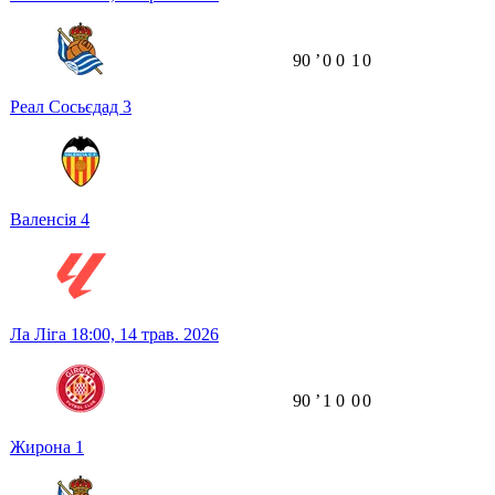
90
ʼ
0
0
1
0
Реал Сосьєдад
3
Валенсія
4
Ла Ліга
18:00,
14 трав. 2026
90
ʼ
1
0
0
0
Жирона
1