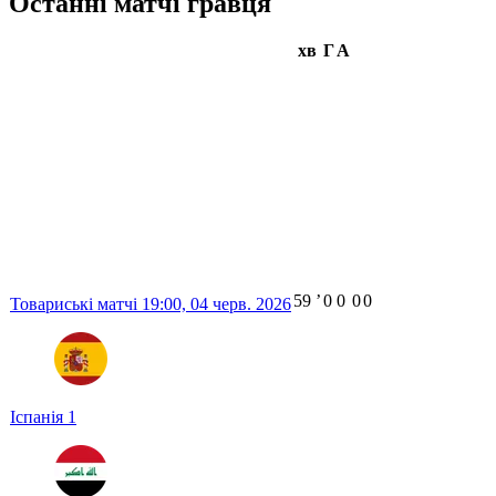
Останні матчі гравця
хв
Г
А
59
ʼ
0
0
0
0
Товариські матчі
19:00,
04 черв. 2026
Іспанія
1