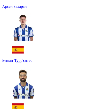
Арсен Захарян
Беньят Турр'єнтес