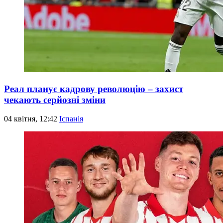
Реал планує кадрову революцію – захист
чекають серйозні зміни
04 квітня, 12:42
Іспанія