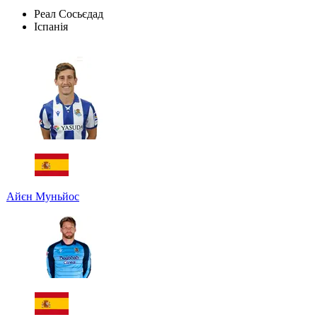
Реал Сосьєдад
Іспанія
Айєн Муньйос