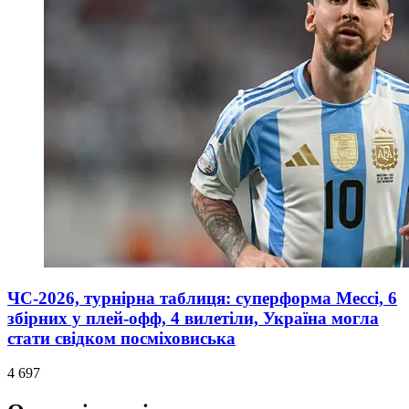
ЧС-2026, турнірна таблиця: суперформа Мессі, 6
збірних у плей-офф, 4 вилетіли, Україна могла
стати свідком посміховиська
4 697