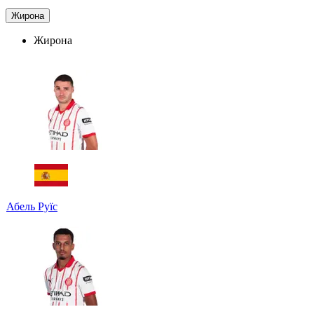
Жирона
Жирона
Абель Руїс