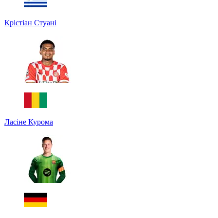
Крістіан Стуані
Ласіне Курома