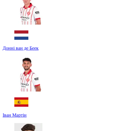
Донні ван де Беек
Іван Мартін