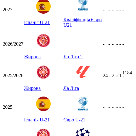
2027
-
-
-
-
-
-
Кваліфікація Євро
Іспанія U-21
U21
2026/2027
-
-
-
-
-
-
Жирона
Ла Ліга 2
1184
2025/2026
24
-
2
2
1
ʼ
Жирона
Ла Ліга
2025
-
-
-
-
-
-
Іспанія U-21
Євро U-21