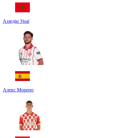
Аззедін Унаї
Алекс Морено