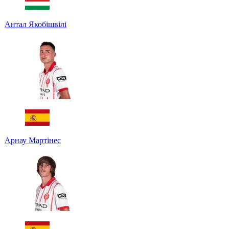
Антал Якобішвілі
Арнау Мартінес