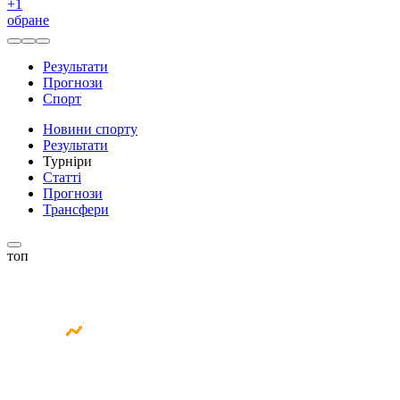
+
1
обране
Результати
Прогнози
Спорт
Новини спорту
Результати
Турніри
Статті
Прогнози
Трансфери
топ