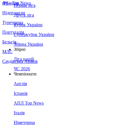
Франція
ЛЧ - Top News
Перша ліга
Нідерланди
Друга ліга
Туреччина
Кубок України
Португалія
Суперкубок України
Бельгія
Збірна України
Збірні
МЛС
Ліга націй
Саудівська Аравія
ЧС 2026
Чемпіонати
Англія
Іспанія
АПЛ Top News
Італія
Німеччина