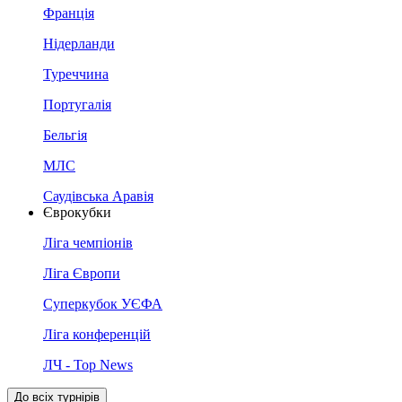
Франція
Нідерланди
Туреччина
Португалія
Бельгія
МЛС
Саудівська Аравія
Єврокубки
Ліга чемпіонів
Ліга Європи
Суперкубок УЄФА
Ліга конференцій
ЛЧ - Top News
До всіх турнірів