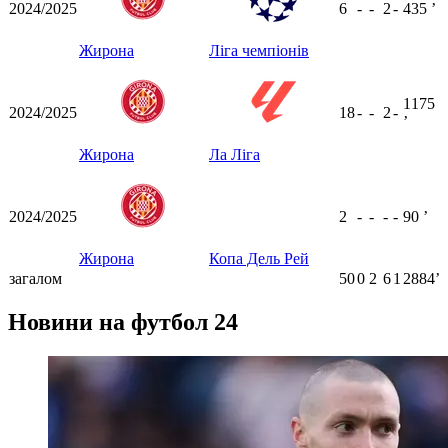
2024/2025
6
-
-
2
-
435
ʼ
Жирона
Ліга чемпіонів
1175
2024/2025
18
-
-
2
-
ʼ
Жирона
Ла Ліга
2024/2025
2
-
-
-
-
90
ʼ
Жирона
Копа Дель Рей
загалом
50
0
2
6
1
2884ʼ
Новини на футбол 24