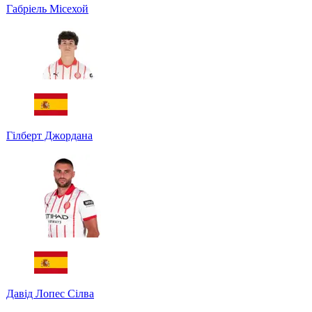
Габріель Місехой
Гілберт Джордана
Давід Лопес Сілва