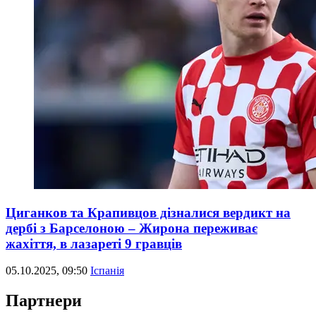
Циганков та Крапивцов дізналися вердикт на
дербі з Барселоною – Жирона переживає
жахіття, в лазареті 9 гравців
05.10.2025, 09:50
Іспанія
Партнери