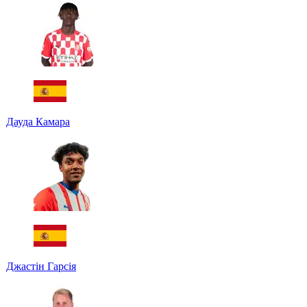
Дауда Камара
Джастін Гарсія