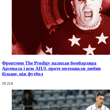
Фронтмен The Prodigy надихав бомбардира
Арсенала і всю АПЛ, проте мотоцикли любив
більше, ніж футбол
10 214