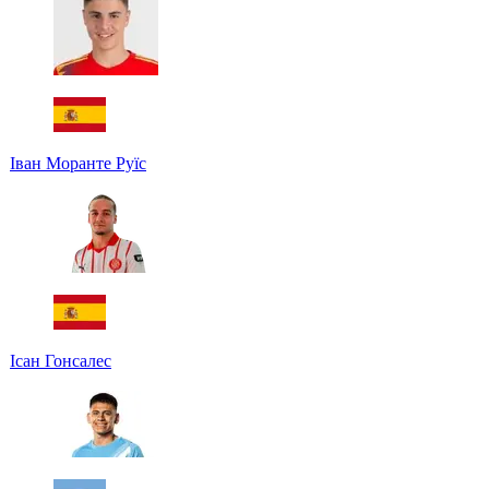
Іван Моранте Руїс
Ісан Гонсалес