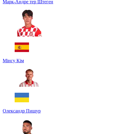
Марк-Андре тер Штеген
Мінсу Кім
Олександр Пищур