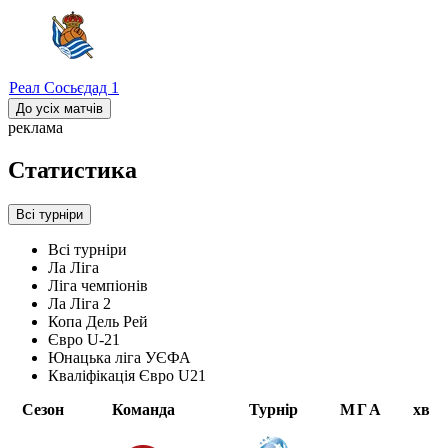
Реал Сосьєдад
1
До усіх матчів
реклама
Статистика
Всі турніри
Всі турніри
Ла Ліга
Ліга чемпіонів
Ла Ліга 2
Копа Дель Рей
Євро U-21
Юнацька ліга УЄФА
Кваліфікація Євро U21
Сезон
Команда
Турнір
М
Г
А
хв