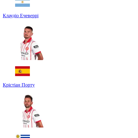
Клаудіо Ечеверрі
Крістіан Порту