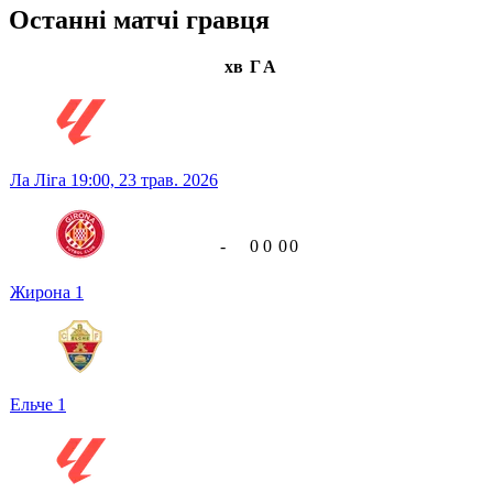
Останні матчі гравця
хв
Г
А
Ла Ліга
19:00,
23 трав. 2026
-
0
0
0
0
Жирона
1
Ельче
1