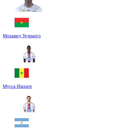
Мохамед Уедраого
Мусса Ніахате