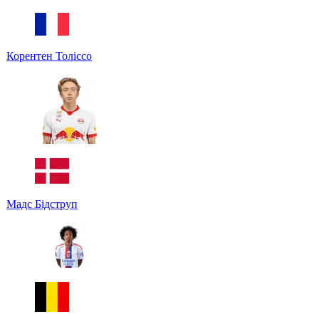
Корентен Толіссо
Мадс Бідструп