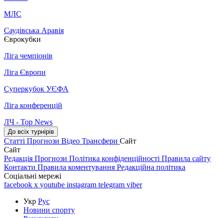
МЛС
Саудівська Аравія
Єврокубки
Ліга чемпіонів
Ліга Європи
Суперкубок УЄФА
Ліга конференцій
ЛЧ - Top News
До всіх турнірів
Статті
Прогнози
Відео
Трансфери
Сайт
Сайт
Редакція
Прогнози
Політика конфіденційності
Правила сайту
Контакти
Правила коментування
Редакційна політика
Соціальні мережі
facebook
x
youtube
instagram
telegram
viber
Укр
Рус
Новини спорту