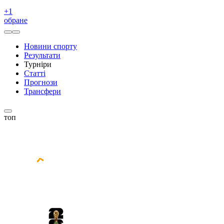
+
1
обране
Новини спорту
Результати
Турніри
Статті
Прогнози
Трансфери
топ