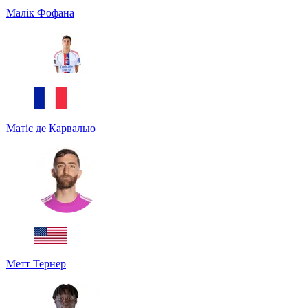
Малік Фофана
Матіс де Карвалью
Метт Тернер