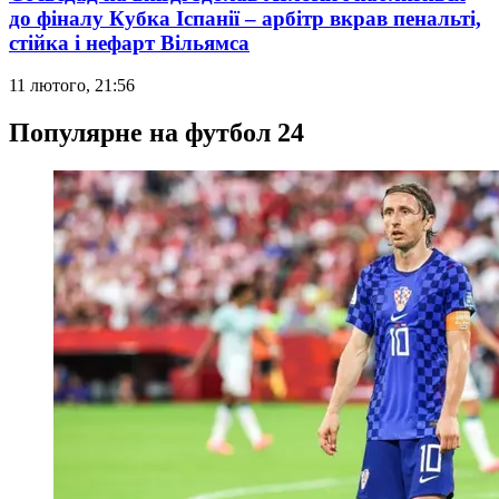
до фіналу Кубка Іспанії – арбітр вкрав пенальті,
стійка і нефарт Вільямса
11 лютого, 21:56
Популярне на футбол 24