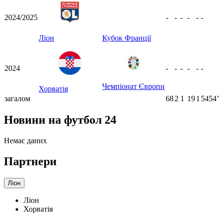
2024/2025
-
-
-
-
-
-
Ліон
Кубок Франції
2024
-
-
-
-
-
-
Чемпіонат Європи
Хорватія
загалом
68
2
1
19
1
5454ʼ
Новини на футбол 24
Немає даних
Партнери
Ліон
Ліон
Хорватія