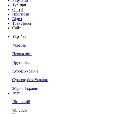
Результати
Турніри
Статті
Прогнози
Відео
Трансфери
Сайт
Україна
Україна
Перша ліга
Друга ліга
Кубок України
Суперкубок України
Збірна України
Збірні
Ліга націй
ЧС 2026