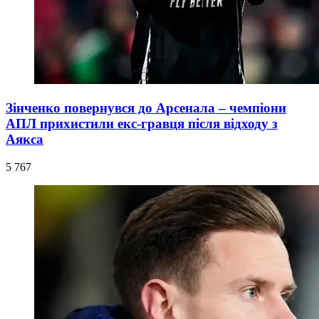
Зінченко повернувся до Арсенала – чемпіони
АПЛ прихистили екс-гравця після відходу з
Аякса
5 767