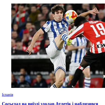
Іспанія
Сосьєдад на виїзді здолав Атлетік і наблизився