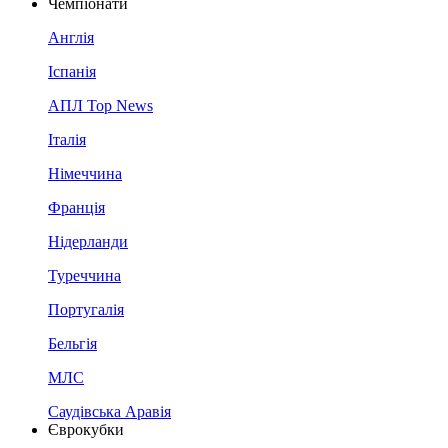
Чемпіонати
Англія
Іспанія
АПЛ Top News
Італія
Німеччина
Франція
Нідерланди
Туреччина
Португалія
Бельгія
МЛС
Саудівська Аравія
Єврокубки