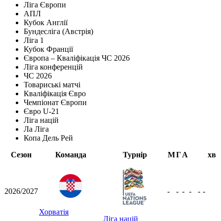
Ліга Європи
АПЛ
Кубок Англії
Бундесліга (Австрія)
Ліга 1
Кубок Франції
Європа – Кваліфікація ЧС 2026
Ліга конференцій
ЧС 2026
Товариські матчі
Кваліфікація Євро
Чемпіонат Європи
Євро U-21
Ліга націй
Ла Ліга
Копа Дель Рей
Сезон
Команда
Турнір
М
Г
А
хв
2026/2027
-
-
-
-
-
-
Хорватія
Ліга націй