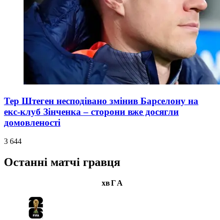
Тер Штеген несподівано змінив Барселону на
екс-клуб Зінченка – сторони вже досягли
домовленості
3 644
Останні матчі гравця
хв
Г
А