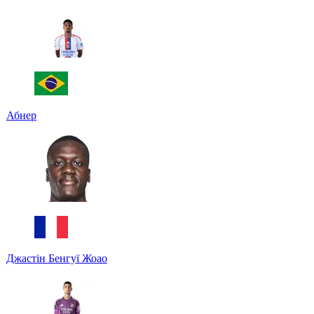
Абнер
Джастін Бенгуї Жоао