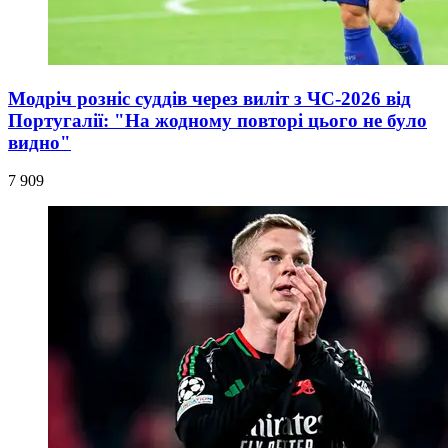
Модріч розніс суддів через виліт з ЧС-2026 від
Португалії: "На жодному повторі цього не було
видно"
7 909