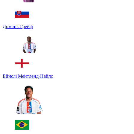
Домінік Грейф
Ейнслі Мейтленд-Найлс