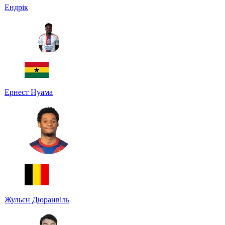
Ендрік
Ернест Нуама
Жульєн Дюранвіль