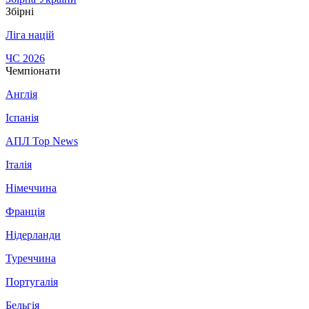
Збірні
Ліга націй
ЧС 2026
Чемпіонати
Англія
Іспанія
АПЛ Top News
Італія
Німеччина
Франція
Нідерланди
Туреччина
Португалія
Бельгія