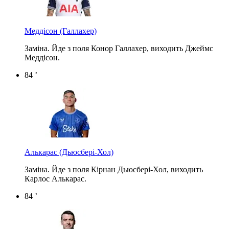
Меддісон
(Галлахер)
Заміна. Йде з поля Конор Галлахер, виходить Джеймс
Меддісон.
84 ’
Алькарас
(Дьюсбері-Хол)
Заміна. Йде з поля Кірнан Дьюсбері-Хол, виходить
Карлос Алькарас.
84 ’