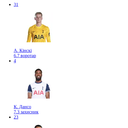
31
А. Кінскі
6.7
воротар
4
К. Дансо
7.3
захисник
23