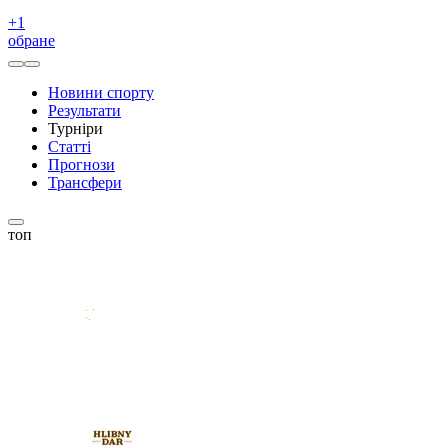
+
1
обране
Новини спорту
Результати
Турніри
Статті
Прогнози
Трансфери
топ