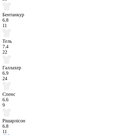
Бентанкур
6.8
11
Тель
7.4
22
Галлахер
6.9
24
Спенс
6.6
9
Рішарлісон
6.8
11