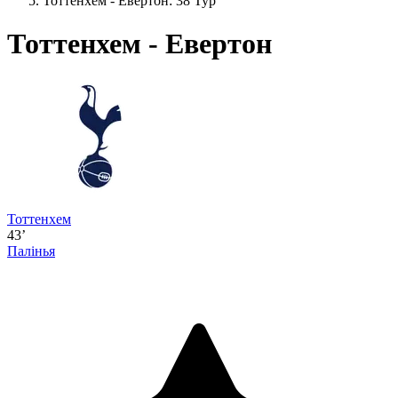
Тоттенхем - Евертон: 38 Тур
Тоттенхем - Евертон
Тоттенхем
43’
Палінья