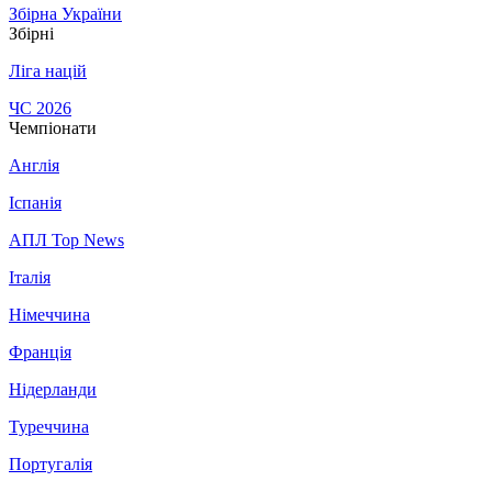
Збірна України
Збірні
Ліга націй
ЧС 2026
Чемпіонати
Англія
Іспанія
АПЛ Top News
Італія
Німеччина
Франція
Нідерланди
Туреччина
Португалія