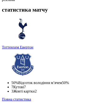
статистика матчу
Тоттенхем
Евертон
50%
Відсоток володіння м’ячем
50%
7
Кутові
7
3
Жовті картки
2
Повна статистика