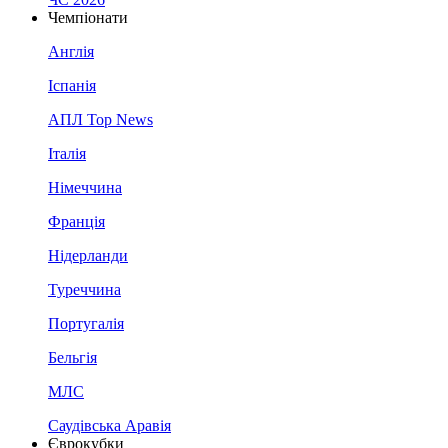
Чемпіонати
Англія
Іспанія
АПЛ Top News
Італія
Німеччина
Франція
Нідерланди
Туреччина
Португалія
Бельгія
МЛС
Саудівська Аравія
Єврокубки