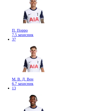
П. Порро
7.5
захисник
37
М. В. Д. Вен
6.7
захисник
13