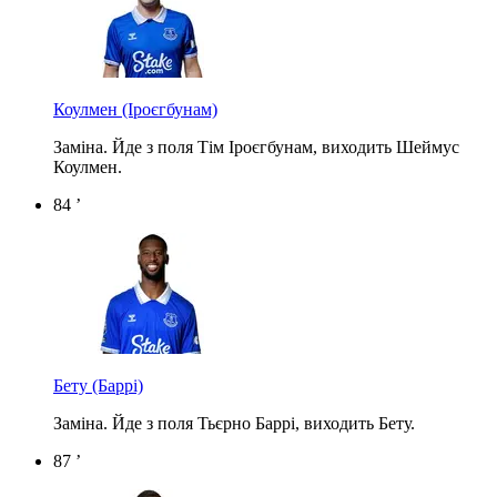
Коулмен
(Іроєгбунам)
Заміна. Йде з поля Тім Іроєгбунам, виходить Шеймус
Коулмен.
84 ’
Бету
(Баррі)
Заміна. Йде з поля Тьєрно Баррі, виходить Бету.
87 ’