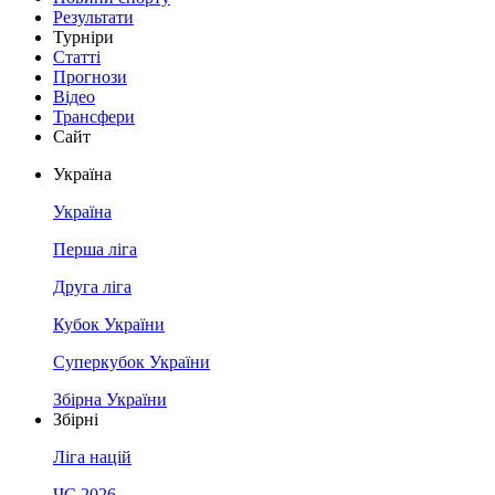
Результати
Турніри
Статті
Прогнози
Відео
Трансфери
Сайт
Україна
Україна
Перша ліга
Друга ліга
Кубок України
Суперкубок України
Збірна України
Збірні
Ліга націй
ЧС 2026