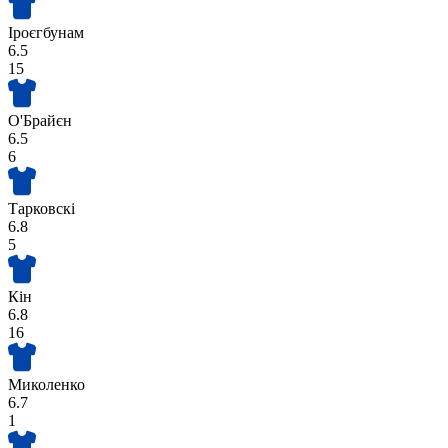
Іроєгбунам
6.5
15
О'Брайєн
6.5
6
Тарковскі
6.8
5
Кін
6.8
16
Миколенко
6.7
1