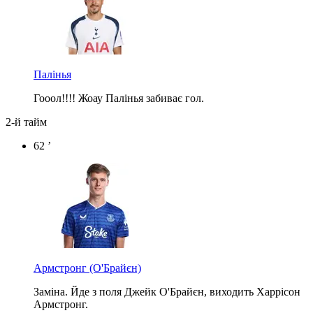
Палінья
Гооол!!!! Жоау Палінья забиває гол.
2-й тайм
62 ’
Армстронг
(О'Брайєн)
Заміна. Йде з поля Джейк О'Брайєн, виходить Харрісон
Армстронг.