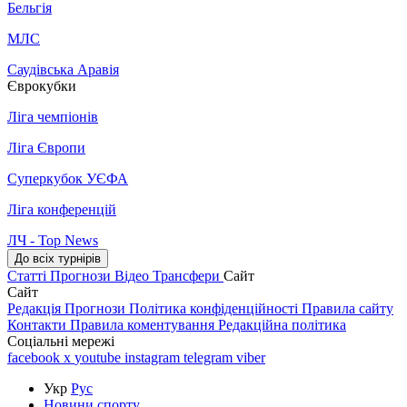
Бельгія
МЛС
Саудівська Аравія
Єврокубки
Ліга чемпіонів
Ліга Європи
Суперкубок УЄФА
Ліга конференцій
ЛЧ - Top News
До всіх турнірів
Статті
Прогнози
Відео
Трансфери
Сайт
Сайт
Редакція
Прогнози
Політика конфіденційності
Правила сайту
Контакти
Правила коментування
Редакційна політика
Соціальні мережі
facebook
x
youtube
instagram
telegram
viber
Укр
Рус
Новини спорту