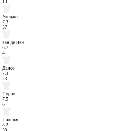
13
Удоджи
7.3
37
ван де Вен
6.7
4
Дансо
7.3
23
Порро
7.5
6
Палінья
8.2
30