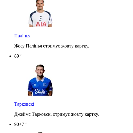
Палінья
Жоау Палінья отримує жовту картку.
89 ’
Тарковскі
Джеймс Тарковскі отримує жовту картку.
90+7 ’