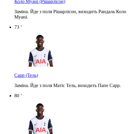
Коло Муані
(Рішарлісон)
Заміна. Йде з поля Рішарлісон, виходить Рандаль Коло
Муані.
73 ’
Сарр
(Тель)
Заміна. Йде з поля Матіс Тель, виходить Папе Сарр.
80 ’