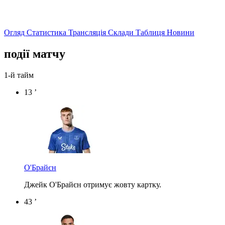
Огляд
Статистика
Трансляція
Склади
Таблиця
Новини
події матчу
1-й тайм
13 ’
О'Брайєн
Джейк О'Брайєн отримує жовту картку.
43 ’