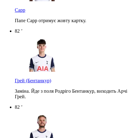
Сарр
Папе Сарр отримує жовту картку.
82 ’
Грей
(Бентанкур)
Заміна. Йде з поля Родріго Бентанкур, виходить Арчі
Грей.
82 ’