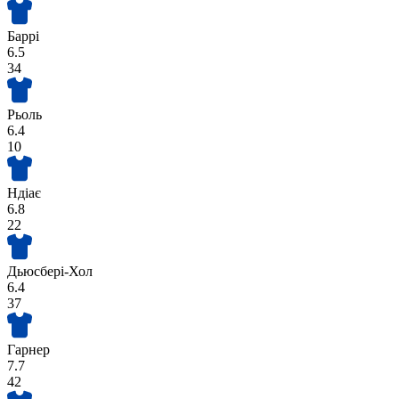
Баррі
6.5
34
Рьоль
6.4
10
Ндіає
6.8
22
Дьюсбері-Хол
6.4
37
Гарнер
7.7
42