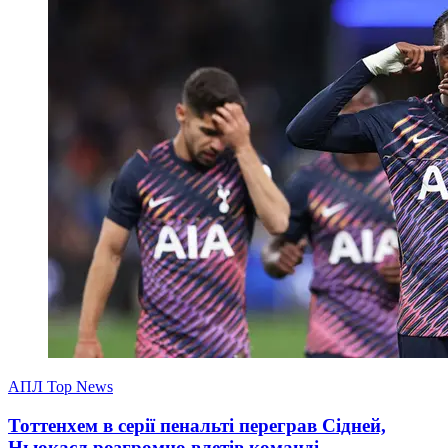
АПЛ Top News
Тоттенхем в серії пенальті переграв Сідней,
Ньюкасл розгромно влетів команді