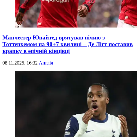
Манчестер Юнайтед врятував нічию з
Тоттенхемом на 90+7 хвилині – Де Лігт поставив
крапку в епічній кінцівці
08.11.2025, 16:32
Англія