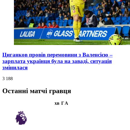
Циганков провів перемовини з Валенсією –
зарплата українця була на заваді, ситуація
змінилася
3 188
Останні матчі гравця
хв
Г
А