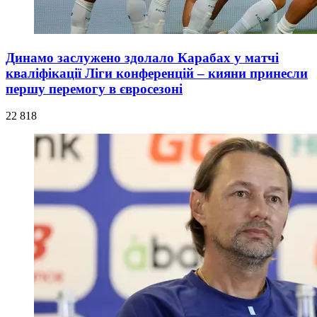
Динамо заслужено здолало Карабах у матчі
кваліфікації Ліги конференцій – кияни принесли
першу перемогу в євросезоні
22 818