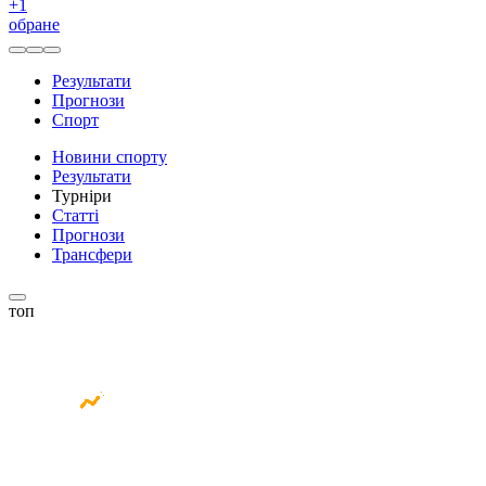
+
1
обране
Результати
Прогнози
Спорт
Новини спорту
Результати
Турніри
Статті
Прогнози
Трансфери
топ