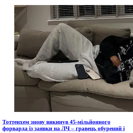
Тоттенхем знову викинув 45-мільйонного
форварда із заявки на ЛЧ – гравець обурений і