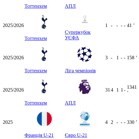
Тоттенхем
АПЛ
2025/2026
1
-
-
-
-
41
ʼ
Суперкубок
УЄФА
Тоттенхем
2025/2026
3
-
1
-
-
158
ʼ
Тоттенхем
Ліга чемпіонів
1341
2025/2026
31
4
1
1
-
ʼ
Тоттенхем
АПЛ
2025
4
2
-
-
-
330
ʼ
Франція U-21
Євро U-21