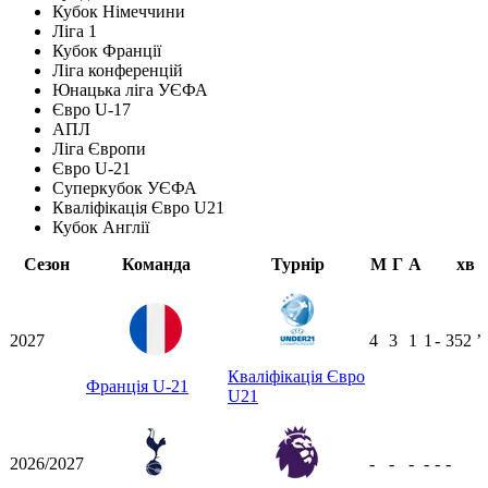
Кубок Німеччини
Ліга 1
Кубок Франції
Ліга конференцій
Юнацька ліга УЄФА
Євро U-17
АПЛ
Ліга Європи
Євро U-21
Суперкубок УЄФА
Кваліфікація Євро U21
Кубок Англії
Сезон
Команда
Турнір
М
Г
А
хв
2027
4
3
1
1
-
352
ʼ
Кваліфікація Євро
Франція U-21
U21
2026/2027
-
-
-
-
-
-