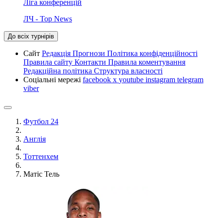
Ліга конференцій
ЛЧ - Top News
До всіх турнірів
Сайт
Редакція
Прогнози
Політика конфіденційності
Правила сайту
Контакти
Правила коментування
Редакційна політика
Структура власності
Соціальні мережі
facebook
x
youtube
instagram
telegram
viber
Футбол 24
Англія
Тоттенхем
Матіс Тель