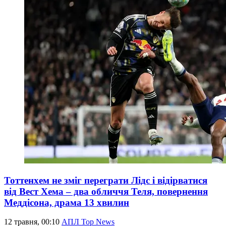
Тоттенхем не зміг переграти Лідс і відірватися
від Вест Хема – два обличчя Теля, повернення
Меддісона, драма 13 хвилин
12 травня, 00:10
АПЛ Top News