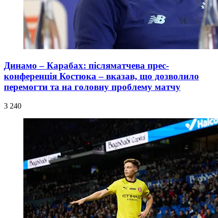
Динамо – Карабах: післяматчева прес-
конференція Костюка – вказав, що дозволило
перемогти та на головну проблему матчу
3 240