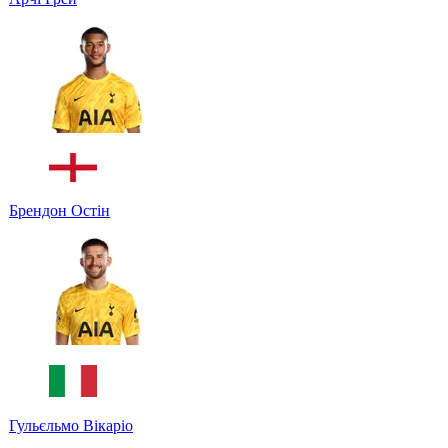
Брендон Остін
Гульєльмо Вікаріо