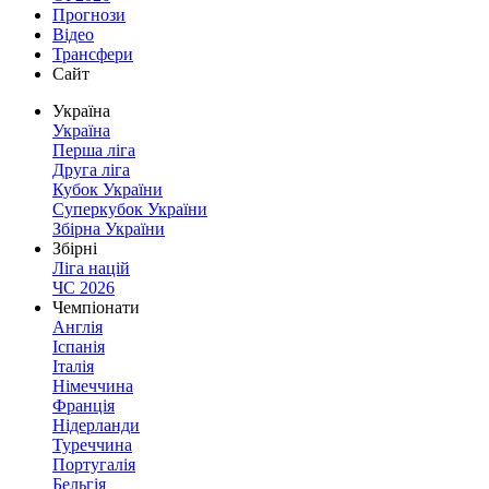
Прогнози
Відео
Трансфери
Сайт
Україна
Україна
Перша ліга
Друга ліга
Кубок України
Суперкубок України
Збірна України
Збірні
Ліга націй
ЧС 2026
Чемпіонати
Англія
Іспанія
Італія
Німеччина
Франція
Нідерланди
Туреччина
Португалія
Бельгія