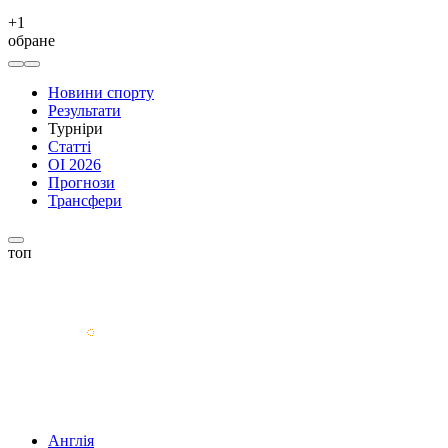
+
1
обране
Новини спорту
Результати
Турніри
Статті
ОІ 2026
Прогнози
Трансфери
топ
Англія