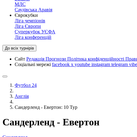
МЛС
Саудівська Аравія
Єврокубки
Ліга чемпіонів
Ліга Європи
Суперкубок УЄФА
Ліга конференцій
До всіх турнірів
Сайт
Редакція
Прогнози
Політика конфіденційності
Прав
Соціальні мережі
facebook
x
youtube
instagram
telegram
vibe
Футбол 24
Англія
Сандерленд - Евертон: 10 Тур
Сандерленд - Евертон