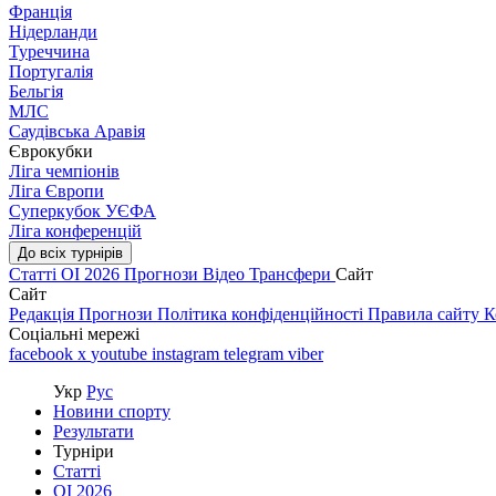
Франція
Нідерланди
Туреччина
Португалія
Бельгія
МЛС
Саудівська Аравія
Єврокубки
Ліга чемпіонів
Ліга Європи
Суперкубок УЄФА
Ліга конференцій
До всіх турнірів
Статті
ОІ 2026
Прогнози
Відео
Трансфери
Сайт
Сайт
Редакція
Прогнози
Політика конфіденційності
Правила сайту
К
Соціальні мережі
facebook
x
youtube
instagram
telegram
viber
Укр
Рус
Новини спорту
Результати
Турніри
Статті
ОІ 2026