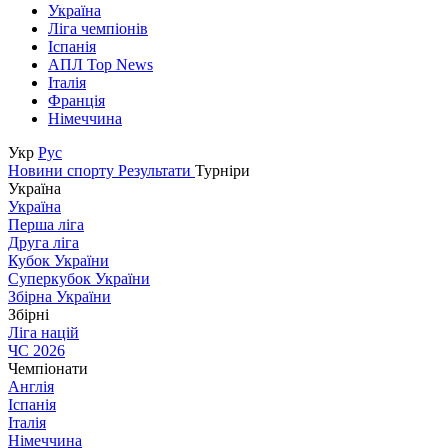
Україна
Ліга чемпіонів
Іспанія
АПЛ Top News
Італія
Франція
Німеччина
Укр
Рус
Новини спорту
Результати
Турніри
Україна
Україна
Перша ліга
Друга ліга
Кубок України
Суперкубок України
Збірна України
Збірні
Ліга націй
ЧС 2026
Чемпіонати
Англія
Іспанія
Італія
Німеччина