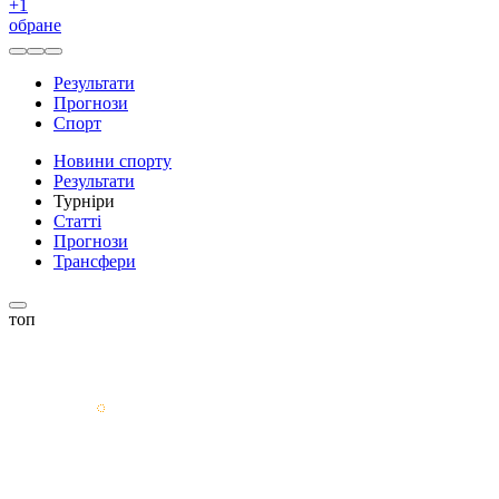
+
1
обране
Результати
Прогнози
Спорт
Новини спорту
Результати
Турніри
Статті
Прогнози
Трансфери
топ