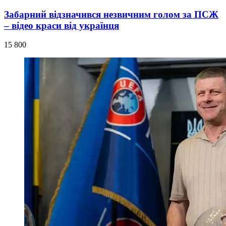
Забарний відзначився незвичним голом за ПСЖ
– відео краси від українця
15 800