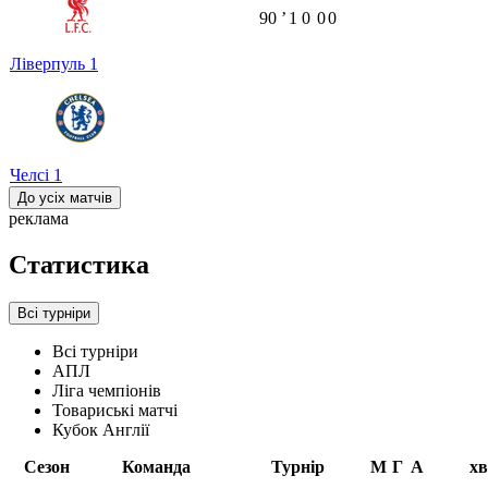
90
ʼ
1
0
0
0
Ліверпуль
1
Челсі
1
До усіх матчів
реклама
Статистика
Всі турніри
Всі турніри
АПЛ
Ліга чемпіонів
Товариські матчі
Кубок Англії
Сезон
Команда
Турнір
М
Г
А
хв