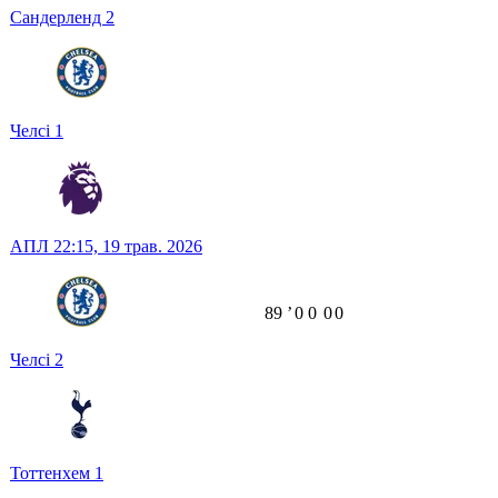
Сандерленд
2
Челсі
1
АПЛ
22:15,
19 трав. 2026
89
ʼ
0
0
0
0
Челсі
2
Тоттенхем
1