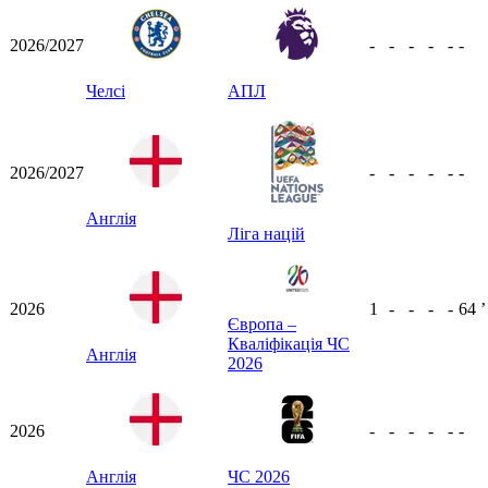
2026/2027
-
-
-
-
-
-
Челсі
АПЛ
2026/2027
-
-
-
-
-
-
Англія
Ліга націй
2026
1
-
-
-
-
64
ʼ
Європа –
Кваліфікація ЧС
Англія
2026
2026
-
-
-
-
-
-
Англія
ЧС 2026