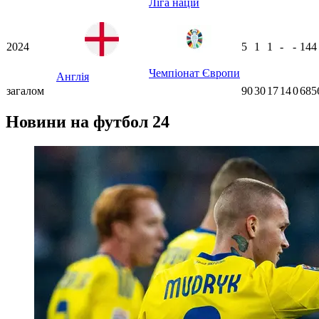
Ліга націй
2024
5
1
1
-
-
14
Чемпіонат Європи
Англія
загалом
90
30
17
14
0
685
Новини на футбол 24