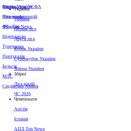
Збірна України
Італія
Суперкубок УЄФА
Україна
Німеччина
Ліга конференцій
Україна
Франція
ЛЧ - Top News
Перша ліга
Нідерланди
Друга ліга
Туреччина
Кубок України
Португалія
Суперкубок України
Бельгія
Збірна України
Збірні
МЛС
Ліга націй
Саудівська Аравія
ЧС 2026
Чемпіонати
Англія
Іспанія
АПЛ Top News