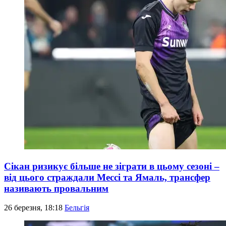
Сікан ризикує більше не зіграти в цьому сезоні –
від цього страждали Мессі та Ямаль, трансфер
називають провальним
26 березня, 18:18
Бельгія