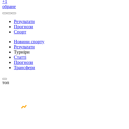
+
1
обране
Результати
Прогнози
Спорт
Новини спорту
Результати
Турніри
Статті
Прогнози
Трансфери
топ