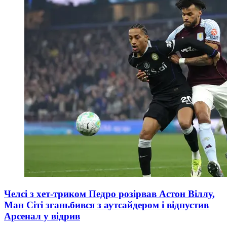
Челсі з хет-триком Педро розірвав Астон Віллу,
Ман Сіті зганьбився з аутсайдером і відпустив
Арсенал у відрив