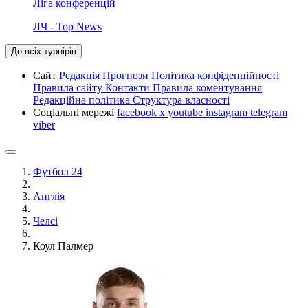
Ліга конференцій
ЛЧ - Top News
До всіх турнірів
Сайт
Редакція
Прогнози
Політика конфіденційності
Правила сайту
Контакти
Правила коментування
Редакційна політика
Структура власності
Соціальні мережі
facebook
x
youtube
instagram
telegram
viber
Футбол 24
Англія
Челсі
Коул Палмер