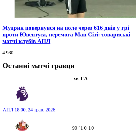
Мудрик повернувся на поле через 616 днів у грі
проти Ювентуса, перемога Ман Сіті: товариські
матчі клубів АПЛ
4 980
Останні матчі гравця
хв
Г
А
АПЛ
18:00,
24 трав. 2026
90
ʼ
1
0
1
0