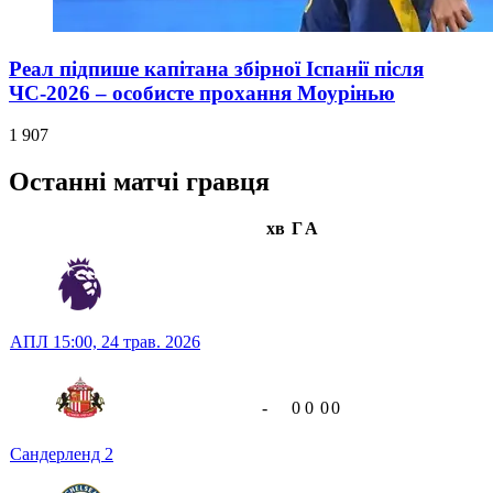
Реал підпише капітана збірної Іспанії після
ЧС-2026 – особисте прохання Моурінью
1 907
Останні матчі гравця
хв
Г
А
АПЛ
15:00,
24 трав. 2026
-
0
0
0
0
Сандерленд
2