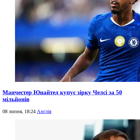
Манчестер Юнайтед купує зірку Челсі за 50
мільйонів
08 липня, 18:24
Англія