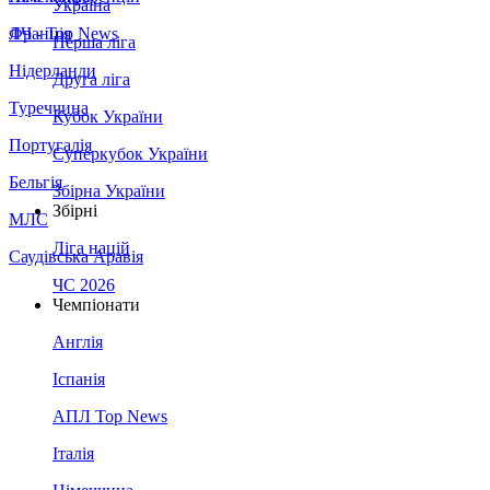
Україна
Франція
ЛЧ - Top News
Перша ліга
Нідерланди
Друга ліга
Туреччина
Кубок України
Португалія
Суперкубок України
Бельгія
Збірна України
Збірні
МЛС
Ліга націй
Саудівська Аравія
ЧС 2026
Чемпіонати
Англія
Іспанія
АПЛ Top News
Італія