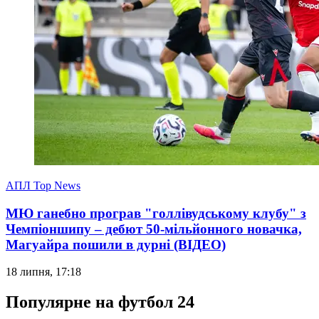
АПЛ Top News
МЮ ганебно програв "голлівудському клубу" з
Чемпіоншипу – дебют 50-мільйонного новачка,
Магуайра пошили в дурні (ВІДЕО)
18 липня, 17:18
Популярне на футбол 24