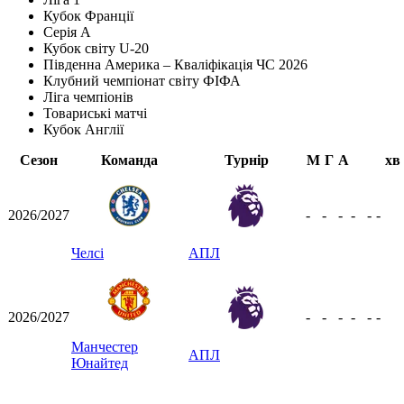
Кубок Франції
Серія А
Кубок світу U-20
Південна Америка – Кваліфікація ЧС 2026
Клубний чемпіонат світу ФІФА
Ліга чемпіонів
Товариські матчі
Кубок Англії
Сезон
Команда
Турнір
М
Г
А
хв
2026/2027
-
-
-
-
-
-
Челсі
АПЛ
2026/2027
-
-
-
-
-
-
Манчестер
АПЛ
Юнайтед