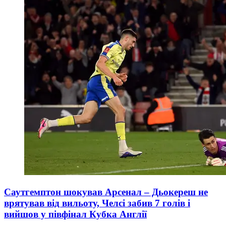
Саутгемптон шокував Арсенал – Дьокереш не
врятував від вильоту, Челсі забив 7 голів і
вийшов у півфінал Кубка Англії