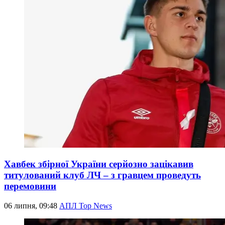
Хавбек збірної України серйозно зацікавив
титулований клуб ЛЧ – з гравцем проведуть
перемовини
06 липня, 09:48
АПЛ Top News