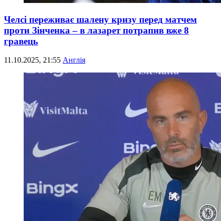
Челсі переживає шалену кризу перед матчем
проти Зінченка – в лазарет потрапив вже 8
гравець
11.10.2025, 21:55
Англія