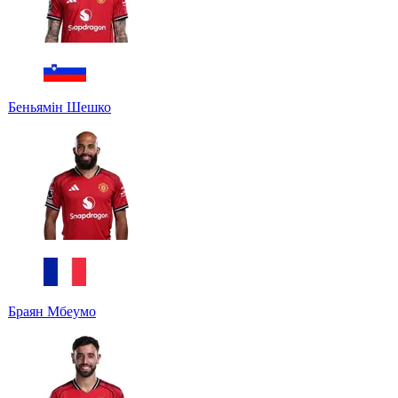
Беньямін Шешко
Браян Мбеумо