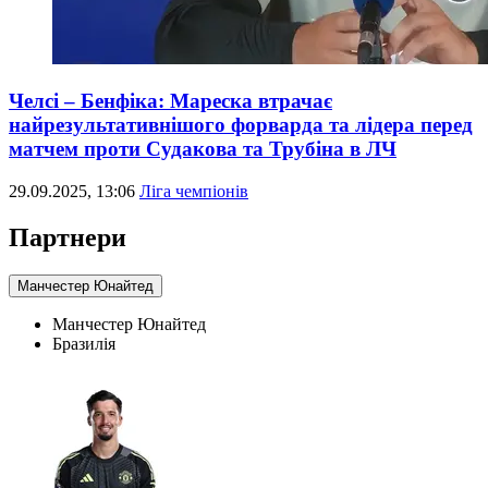
Челсі – Бенфіка: Мареска втрачає
найрезультативнішого форварда та лідера перед
матчем проти Судакова та Трубіна в ЛЧ
29.09.2025, 13:06
Ліга чемпіонів
Партнери
Манчестер Юнайтед
Манчестер Юнайтед
Бразилія