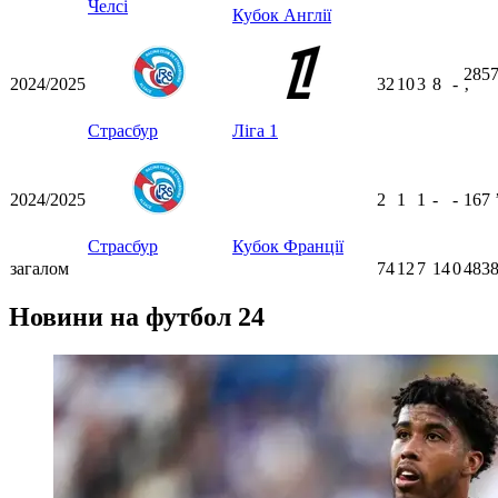
Челсі
Кубок Англії
285
2024/2025
32
10
3
8
-
ʼ
Страсбур
Ліга 1
2024/2025
2
1
1
-
-
167
Страсбур
Кубок Франції
загалом
74
12
7
14
0
4838
Новини на футбол 24