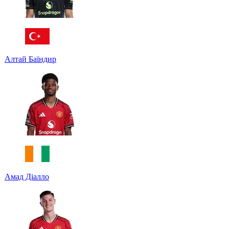
Алтай Баїндир
Амад Діалло