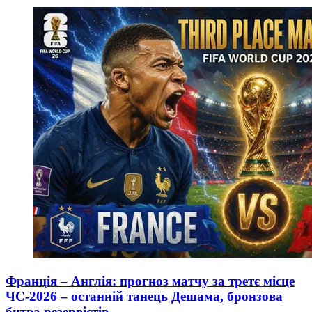
Франція – Англія: прогноз матчу за третє місце
ЧС-2026 – останній танець Дешама, бронзова
битва резервістів