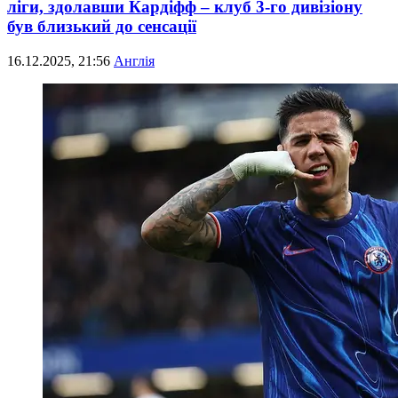
ліги, здолавши Кардіфф – клуб 3-го дивізіону
був близький до сенсації
16.12.2025, 21:56
Англія