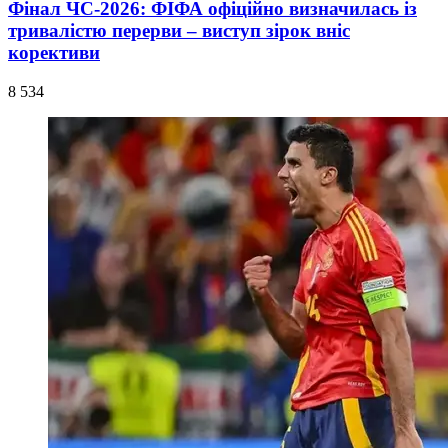
Фінал ЧС-2026: ФІФА офіційно визначилась із
тривалістю перерви – виступ зірок вніс
корективи
8 534