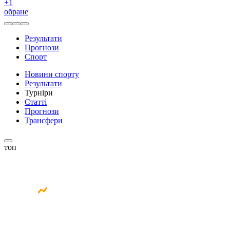
+
1
обране
Результати
Прогнози
Спорт
Новини спорту
Результати
Турніри
Статті
Прогнози
Трансфери
топ