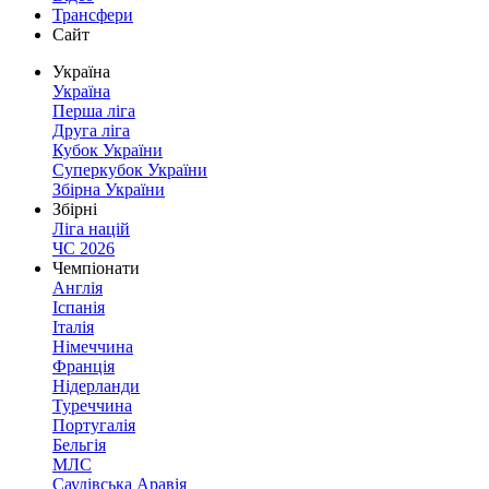
Трансфери
Сайт
Україна
Україна
Перша ліга
Друга ліга
Кубок України
Суперкубок України
Збірна України
Збірні
Ліга націй
ЧС 2026
Чемпіонати
Англія
Іспанія
Італія
Німеччина
Франція
Нідерланди
Туреччина
Португалія
Бельгія
МЛС
Саудівська Аравія