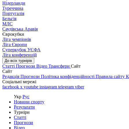
Нідерланди
Туреччина
Португалія
Бельгія
МЛС
Саудівська Аравія
Єврокубки
Ліга чемпіонів
Ліга Європи
Суперкубок УЄФА
Ліга конференцій
До всіх турнірів
Статті
Прогнози
Відео
Трансфери
Сайт
Сайт
Редакція
Прогнози
Політика конфіденційності
Правила сайту
К
Соціальні мережі
facebook
x
youtube
instagram
telegram
viber
Укр
Рус
Новини спорту
Результати
Турніри
Статті
Прогнози
Відео