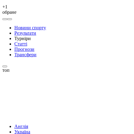
+
1
обране
Новини спорту
Результати
Турніри
Статті
Прогнози
Трансфери
топ
Англія
Україна