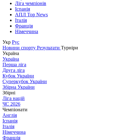
Ліга чемпіонів
Іспанія
АПЛ Top News
Італія
Франція
Німеччина
Укр
Рус
Новини спорту
Результати
Турніри
Україна
Україна
Перша ліга
Друга ліга
Кубок України
Суперкубок України
Збірна України
Збірні
Ліга націй
ЧС 2026
Чемпіонати
Англія
Іспанія
Італія
Німеччина
Франція