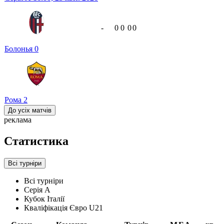
-
0
0
0
0
Болонья
0
Рома
2
До усіх матчів
реклама
Статистика
Всі турніри
Всі турніри
Серія А
Кубок Італії
Кваліфікація Євро U21