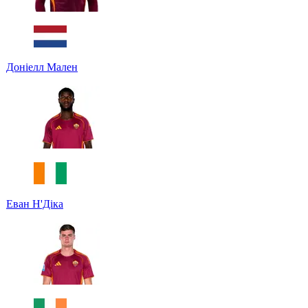
Доніелл Мален
Еван Н'Діка