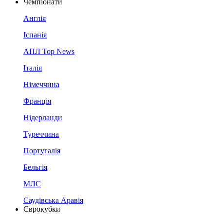
Чемпіонати
Англія
Іспанія
АПЛ Top News
Італія
Німеччина
Франція
Нідерланди
Туреччина
Португалія
Бельгія
МЛС
Саудівська Аравія
Єврокубки