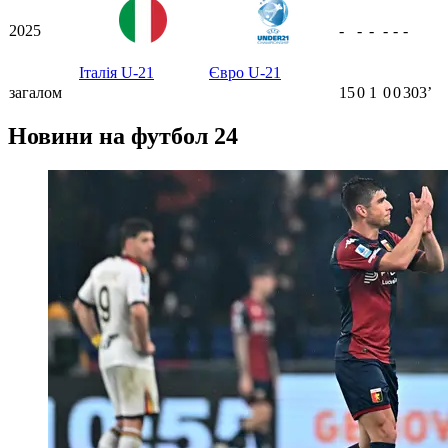
2025
-
-
-
-
-
-
Італія U-21
Євро U-21
загалом
15
0
1
0
0
303ʼ
Новини на футбол 24