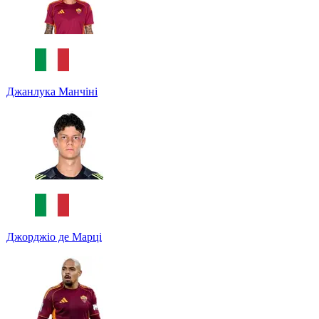
Джанлука Манчіні
Джорджіо де Марці