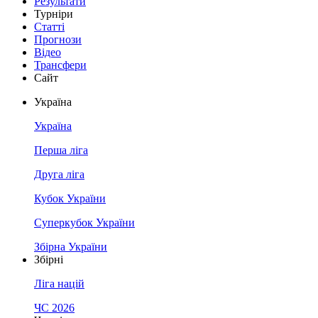
Результати
Турніри
Статті
Прогнози
Відео
Трансфери
Сайт
Україна
Україна
Перша ліга
Друга ліга
Кубок України
Суперкубок України
Збірна України
Збірні
Ліга націй
ЧС 2026