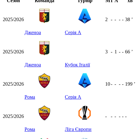
Сезон
Команда
Турнір
М
Г
А
хв
2025/2026
2
-
-
-
-
38
ʼ
Дженоа
Серія А
2025/2026
3
-
1
-
-
66
ʼ
Дженоа
Кубок Італії
2025/2026
10
-
-
-
-
199
ʼ
Рома
Серія А
2025/2026
-
-
-
-
-
-
Рома
Ліга Європи