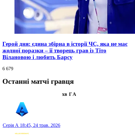
Герой дня: єдина збірна в історії ЧС, яка не має
жодної поразки – її творець грав із Тіто
Вілановою і любить Барсу
6 679
Останні матчі гравця
хв
Г
А
Серія А
18:45,
24 трав. 2026