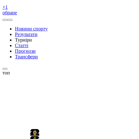
+
1
обране
Новини спорту
Результати
Турніри
Статті
Прогнози
Трансфери
топ