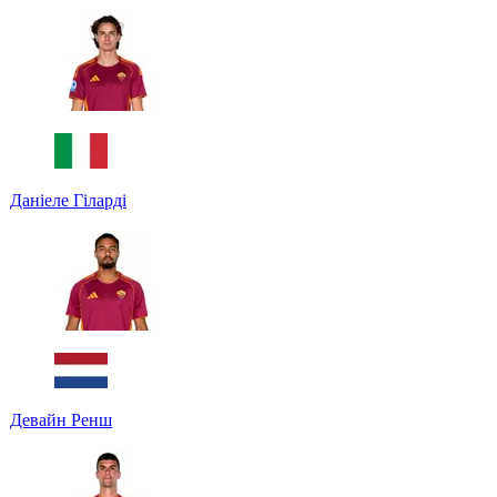
Даніеле Гіларді
Девайн Ренш