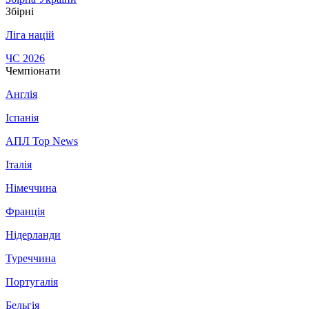
Збірні
Ліга націй
ЧС 2026
Чемпіонати
Англія
Іспанія
АПЛ Top News
Італія
Німеччина
Франція
Нідерланди
Туреччина
Португалія
Бельгія