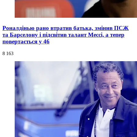
Роналдінью рано втратив батька, змінив ПСЖ
та Барселону і підсвітив талант Мессі, а тепер
повертається у 46
8 163