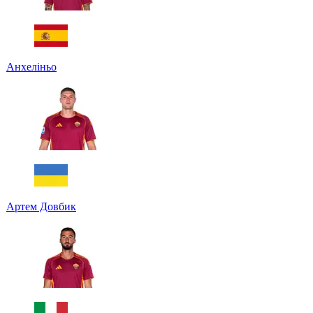
Анхеліньо
Артем Довбик