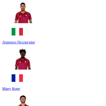
Лоренцо Пеллегріні
Ману Коне