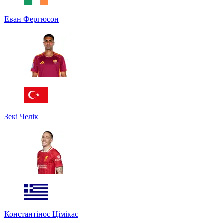
Еван Фергюсон
Зекі Челік
Константінос Цімікас