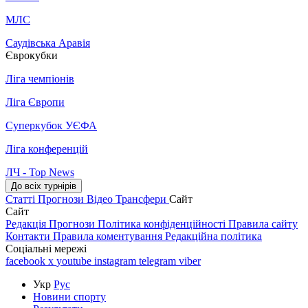
МЛС
Саудівська Аравія
Єврокубки
Ліга чемпіонів
Ліга Європи
Суперкубок УЄФА
Ліга конференцій
ЛЧ - Top News
До всіх турнірів
Статті
Прогнози
Відео
Трансфери
Сайт
Сайт
Редакція
Прогнози
Політика конфіденційності
Правила сайту
Контакти
Правила коментування
Редакційна політика
Соціальні мережі
facebook
x
youtube
instagram
telegram
viber
Укр
Рус
Новини спорту