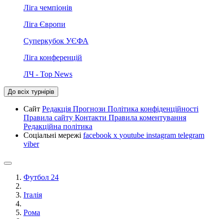
Ліга чемпіонів
Ліга Європи
Суперкубок УЄФА
Ліга конференцій
ЛЧ - Top News
До всіх турнірів
Сайт
Редакція
Прогнози
Політика конфіденційності
Правила сайту
Контакти
Правила коментування
Редакційна політика
Соціальні мережі
facebook
x
youtube
instagram
telegram
viber
Футбол 24
Італія
Рома