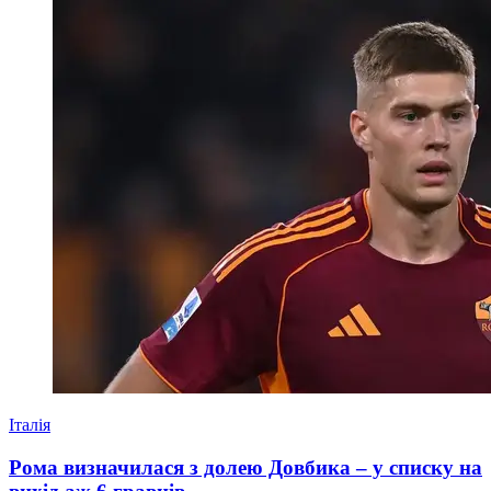
Італія
Рома визначилася з долею Довбика – у списку на