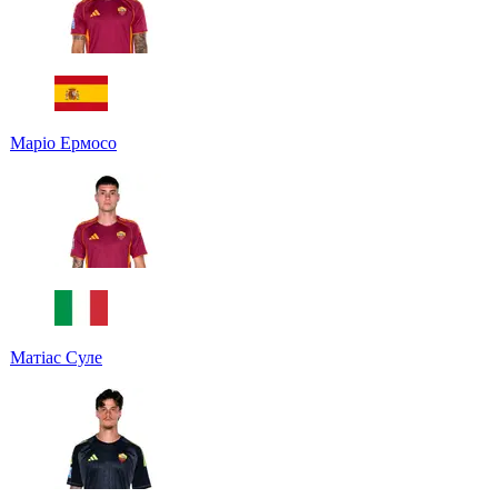
Маріо Ермосо
Матіас Суле