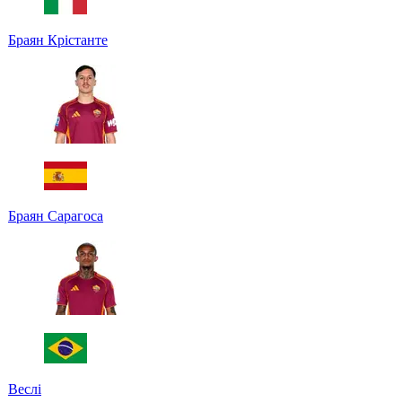
Браян Крістанте
Браян Сарагоса
Веслі