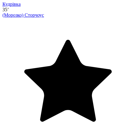
Кудрівка
35’
(Морозко)
Сторчоус