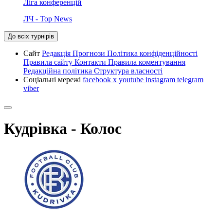
Ліга конференцій
ЛЧ - Top News
До всіх турнірів
Сайт
Редакція
Прогнози
Політика конфіденційності
Правила сайту
Контакти
Правила коментування
Редакційна політика
Структура власності
Соціальні мережі
facebook
x
youtube
instagram
telegram
viber
Кудрівка - Колос