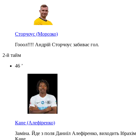
Сторчоус
(Морозко)
Гооол!!!! Андрій Сторчоус забиває гол.
2-й тайм
46 ’
Кане
(Алефіренко)
Заміна. Йде з поля Даниїл Алефіренко, виходить Ібрахім
Кане.