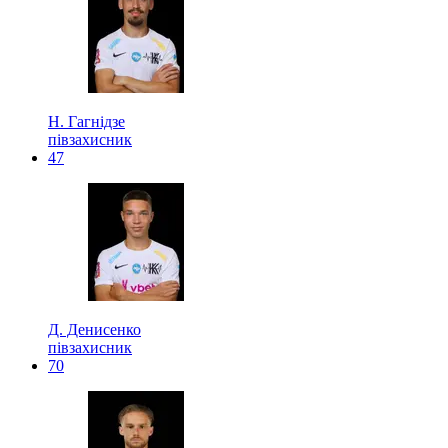
Н. Гагнідзе
півзахисник
47
Д. Денисенко
півзахисник
70