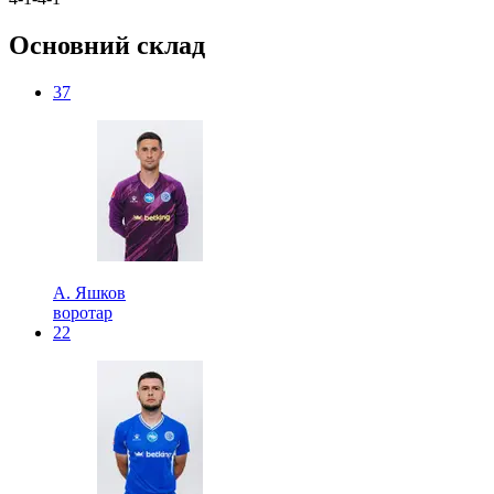
Основний склад
37
А. Яшков
воротар
22