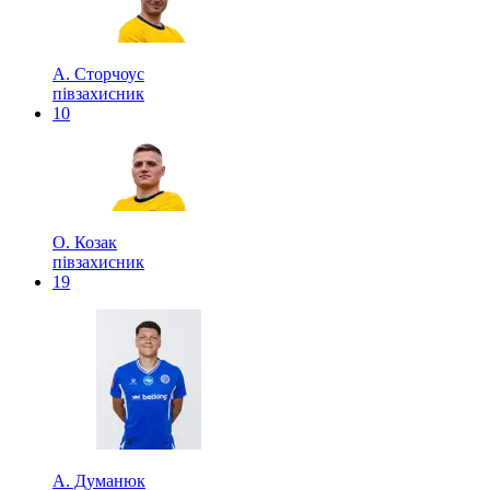
А. Сторчоус
півзахисник
10
О. Козак
півзахисник
19
А. Думанюк