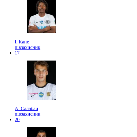
І. Кане
півзахисник
17
А. Салабай
півзахисник
20