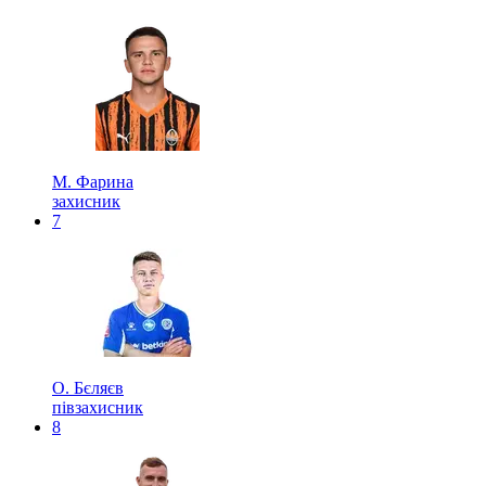
М. Фарина
захисник
7
О. Бєляєв
півзахисник
8