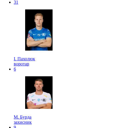
31
І. Пахолюк
воротар
6
М. Бурда
захисник
9