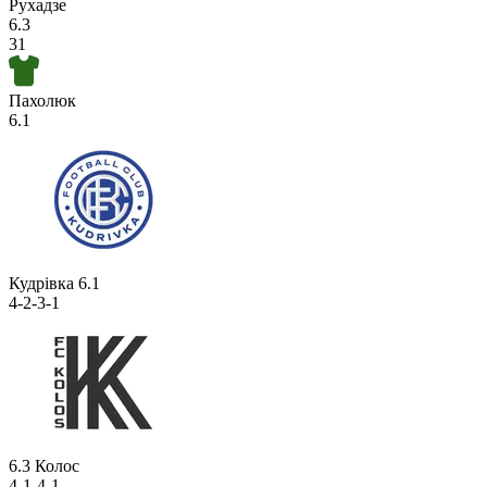
Рухадзе
6.3
31
Пахолюк
6.1
Кудрівка
6.1
4-2-3-1
6.3
Колос
4-1-4-1