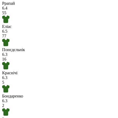
Ррапай
6.4
55
Еліас
6.5
77
Понєдєльнік
6.3
16
Краснічі
6.3
5
Бондаренко
6.3
2