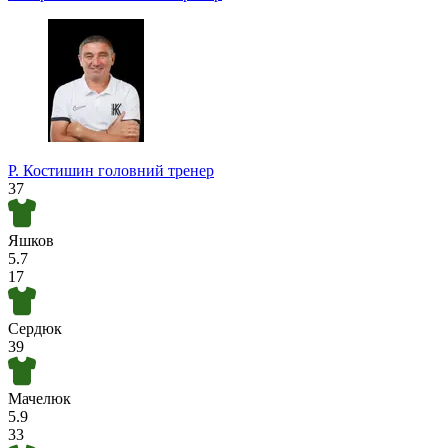
Турнір прогнозистів
Р. Костишин
головний тренер
37
Яшков
5.7
17
Сердюк
39
Мачелюк
5.9
33