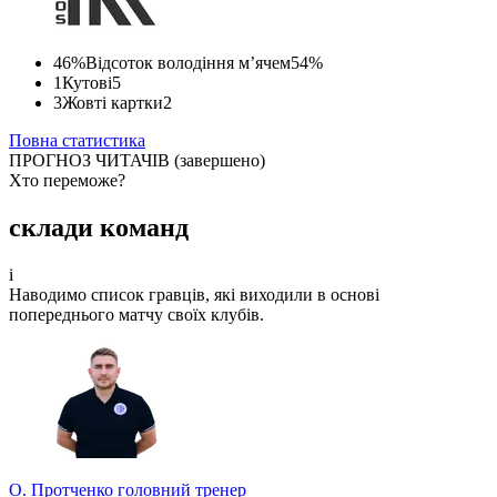
46%
Відсоток володіння м’ячем
54%
1
Кутові
5
3
Жовті картки
2
Повна статистика
ПРОГНОЗ ЧИТАЧІВ
(завершено)
Хто переможе?
Найпопулярніший рахунок
склади команд
Сформований за прогнозами учасників турніру прогнозистів.
i
Долучайтеся до конкурсу та вигравайте класні призи!
Наводимо список гравців, які виходили в основі
попереднього матчу своїх клубів.
1 - 1
О. Протченко
головний тренер