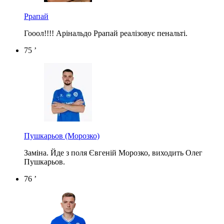
Ррапай
Гооол!!!! Арінальдо Ррапай реалізовує пенальті.
75 ’
Пушкарьов
(Морозко)
Заміна. Йде з поля Євгеній Морозко, виходить Олег
Пушкарьов.
76 ’