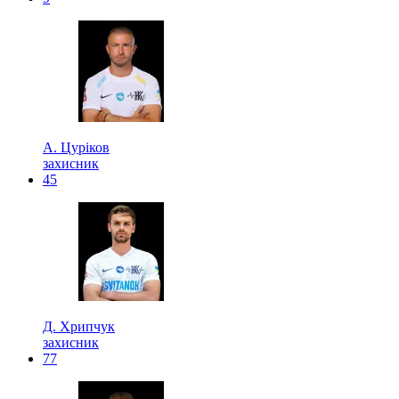
А. Цуріков
захисник
45
Д. Хрипчук
захисник
77