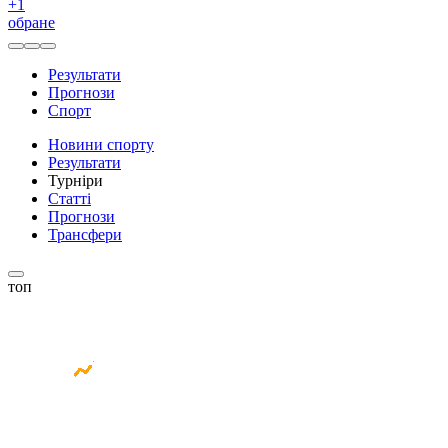
+
1
обране
Результати
Прогнози
Спорт
Новини спорту
Результати
Турніри
Статті
Прогнози
Трансфери
топ