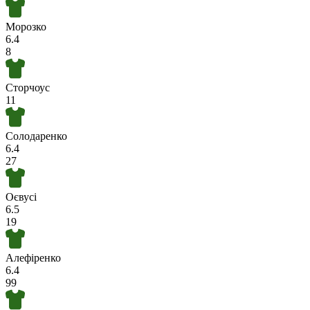
Морозко
6.4
8
Сторчоус
11
Солодаренко
6.4
27
Оєвусі
6.5
19
Алефіренко
6.4
99