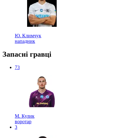
Ю. Климчук
нападник
Запасні гравці
73
М. Кулик
воротар
3