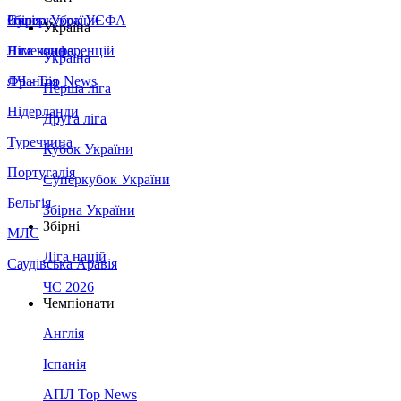
Збірна України
Італія
Суперкубок УЄФА
Україна
Німеччина
Ліга конференцій
Україна
Франція
ЛЧ - Top News
Перша ліга
Нідерланди
Друга ліга
Туреччина
Кубок України
Португалія
Суперкубок України
Бельгія
Збірна України
Збірні
МЛС
Ліга націй
Саудівська Аравія
ЧС 2026
Чемпіонати
Англія
Іспанія
АПЛ Top News