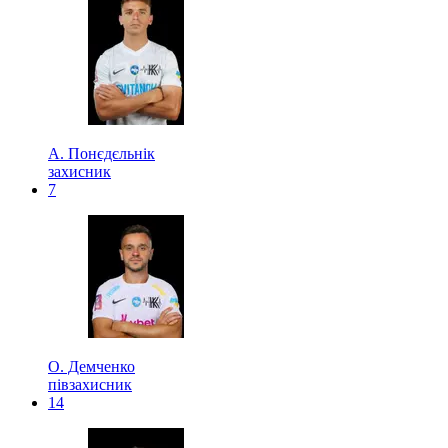
А. Понєдєльнік
захисник
7
О. Демченко
півзахисник
14